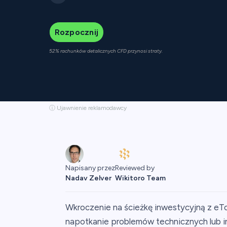
Rozpocznij
52% rachunków detalicznych CFD przynosi straty.
ⓘ Ujawnienie reklamodawcy
Reviewed by
Napisany przez
Wikitoro Team
Nadav Zelver
Wkroczenie na ścieżkę inwestycyjną z eTo
napotkanie problemów technicznych lub i