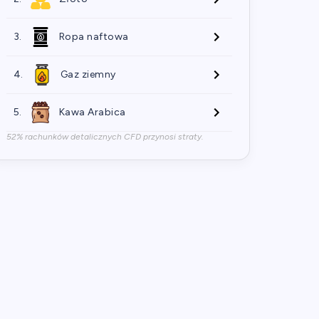
3.
Ropa naftowa
4.
Gaz ziemny
5.
Kawa Arabica
52% rachunków detalicznych CFD przynosi straty.