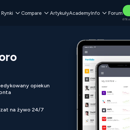
Rynki
Compare
Artykuły
Academy
Info
Forum
61% o
oro
edykowany opiekun
onta
zat na żywo 24/7