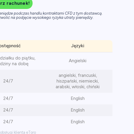
rz rachunek!
ieniądze podczas handlu kontraktami CFD z tym dostawcą.
wolić na podjęcie wysokiego ryzyka utraty pieniędzy.
ostępność
Języki
ziałku do piątku,
Angielski
dziny na dobę
angielski, francuski,
24/7
hiszpański, niemiecki,
arabski, włoski, chiński
24/7
English
24/7
English
24/7
English
obsługi klienta eToro