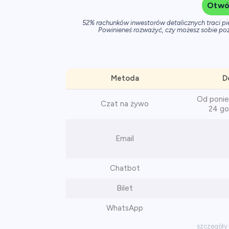
Otwó
52% rachunków inwestorów detalicznych traci p
Powinieneś rozważyć, czy możesz sobie poz
Metoda
D
Od ponied
Czat na żywo
24 go
Email
Chatbot
Bilet
WhatsApp
szczegóły 