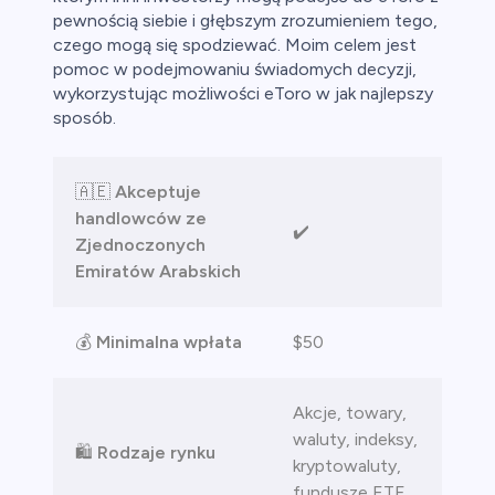
pewnością siebie i głębszym zrozumieniem tego,
czego mogą się spodziewać. Moim celem jest
pomoc w podejmowaniu świadomych decyzji,
wykorzystując możliwości eToro w jak najlepszy
sposób.
🇦🇪
Akceptuje
handlowców ze
✔️
Zjednoczonych
Emiratów Arabskich
💰
Minimalna wpłata
$50
Akcje, towary,
waluty, indeksy,
🛍️
Rodzaje rynku
kryptowaluty,
fundusze ETF