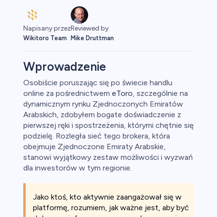
Napisany przez
Reviewed by
Wikitoro Team
Mike Druttman
Wprowadzenie
Osobiście poruszając się po świecie handlu
online za pośrednictwem
eToro
, szczególnie na
aluty
dynamicznym rynku Zjednoczonych Emiratów
Arabskich, zdobyłem bogate doświadczenie z
pierwszej ręki i spostrzeżenia, którymi chętnie się
podzielę. Rozległa sieć tego brokera, która
obejmuje Zjednoczone Emiraty Arabskie,
stanowi wyjątkowy zestaw możliwości i wyzwań
dla inwestorów w tym regionie.
owa
Jako ktoś, kto aktywnie zaangażował się w
platformę, rozumiem, jak ważne jest, aby być
y