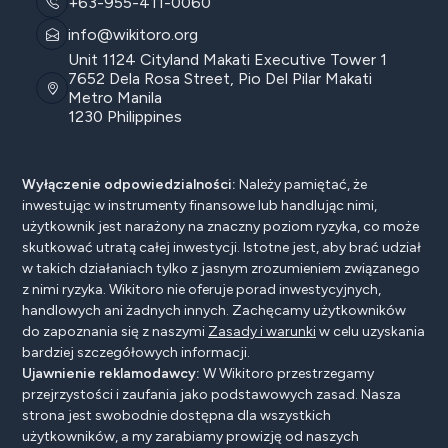
+63-955-411-0060
info@wikitoro.org
Unit 1124 Cityland Makati Executive Tower 1
7652 Dela Rosa Street, Pio Del Pilar Makati
Metro Manila
1230 Philippines
Wyłączenie odpowiedzialności:
Należy pamiętać, że
inwestując w instrumenty finansowe lub handlując nimi,
użytkownik jest narażony na znaczny poziom ryzyka, co może
skutkować utratą całej inwestycji. Istotne jest, aby brać udział
w takich działaniach tylko z jasnym zrozumieniem związanego
z nimi ryzyka. Wikitoro nie oferuje porad inwestycyjnych,
handlowych ani żadnych innych. Zachęcamy użytkowników
do zapoznania się z naszymi
Zasady i warunki
w celu uzyskania
bardziej szczegółowych informacji.
Ujawnienie reklamodawcy:
W Wikitoro przestrzegamy
przejrzystości i zaufania jako podstawowych zasad. Nasza
strona jest swobodnie dostępna dla wszystkich
użytkowników, a my zarabiamy prowizję od naszych