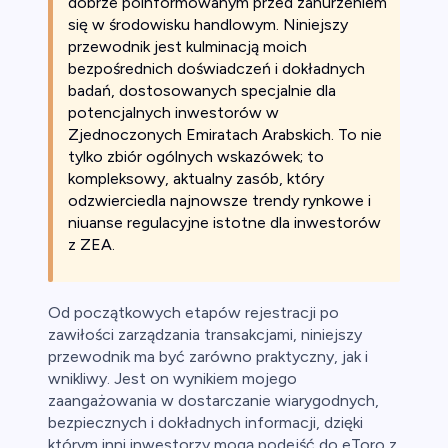
dobrze poinformowanym przed zanurzeniem
się w środowisku handlowym. Niniejszy
ca
przewodnik jest kulminacją moich
bezpośrednich doświadczeń i dokładnych
ch CFD
badań, dostosowanych specjalnie dla
potencjalnych inwestorów w
Zjednoczonych Emiratach Arabskich. To nie
tylko zbiór ogólnych wskazówek; to
kompleksowy, aktualny zasób, który
odzwierciedla najnowsze trendy rynkowe i
niuanse regulacyjne istotne dla inwestorów
z ZEA.
Od początkowych etapów rejestracji po
zawiłości zarządzania transakcjami, niniejszy
przewodnik ma być zarówno praktyczny, jak i
wnikliwy. Jest on wynikiem mojego
zaangażowania w dostarczanie wiarygodnych,
bezpiecznych i dokładnych informacji, dzięki
którym inni inwestorzy mogą podejść do eToro z