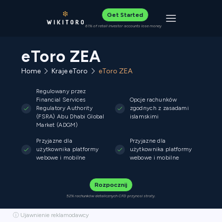
Get Started
Toggle navigat
61% of retail investor accounts lose money
eToro ZEA
Home
Kraje eToro
eToro ZEA
Regulowany przez
Financial Services
Opcje rachunków
Regulatory Authority
zgodnych z zasadami
(FSRA) Abu Dhabi Global
islamskimi
Market (ADGM)
Przyjazne dla
Przyjazne dla
użytkownika platformy
użytkownika platformy
webowe i mobilne
webowe i mobilne
Rozpocznij
52% rachunków detalicznych CFD przynosi straty.
ⓘ Ujawnienie reklamodawcy