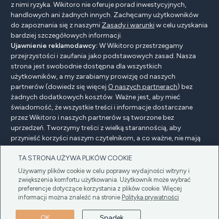
z nimi ryzyka. Wikitoro nie oferuje porad inwestycyjnych,
handlowych ani żadnych innych. Zachęcamy użytkowników
do zapoznania się z naszymi
Zasady i warunki
w celu uzyskania
bardziej szczegółowych informacji.
Ujawnienie reklamodawcy:
W Wikitoro przestrzegamy
przejrzystości i zaufania jako podstawowych zasad. Nasza
strona jest swobodnie dostępna dla wszystkich
użytkowników, a my zarabiamy prowizję od naszych
partnerów (dowiedz się więcej
O naszych partnerach
) bez
żadnych dodatkowych kosztów. Ważne jest, aby mieć
świadomość, że wszystkie treści i informacje dostarczane
przez Wikitoro i naszych partnerów są tworzone bez
uprzedzeń. Tworzymy treści z wielką starannością, aby
przynieść korzyści naszym czytelnikom, a co ważne, nie mają
na nie wpływu żadne umowy o wynagrodzenie z naszymi
TA STRONA UŻYWA PLIKÓW COOKIE
partnerami.
Używamy plików cookie w celu poprawy wydajności witryny i
zwiększenia komfortu użytkowania. Użytkownik może wybrać
preferencje dotyczące korzystania z plików cookie. Więcej
Ujawnienie reklamodawcy
Polityka prywatności
informacji można znaleźć na stronie
Polityka prywatności
Cookie policy
Regulamin
OK
Spadek
Copyright © 2025 Wikitoro Wszelkie prawa