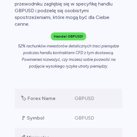
przewodniku zagłębię się w specyfikę handlu
GBPUSD i podzielę się osobistymi
ch CFD
spostrzeżeniami, które mogą być dla Ciebie
cenne.
Handel GBPUSD!
52% rachunków inwestorów detalicznych traci pieniądze
podczas handlu kontraktami CFD z tym dostawcą.
Powinieneś rozważyć, czy możesz sobie pozwolić na
podjęcie wysokiego ryzyka utraty pieniędzy.
🏷️ Forex Name
GBPUSD
🚩 Symbol
GBPUSD