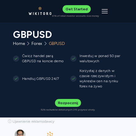
Get Started
Toggle navigat
61% of retail investor accounts lose money
GBPUSD
Home
Forex
GBPUSD
Ćwicz handel parą
Inwestuj w ponad 50 par
GBPUSD na koncie demo
walutowych
Korzystaj z danych w
czasie rzeczywistym i
Handluj GBPUSD 24/7
wykresów cen na rynku
forex na żywo
Rozpocznij
52% rachunków detalicznych CFD przynosi straty.
ⓘ Ujawnienie reklamodawcy