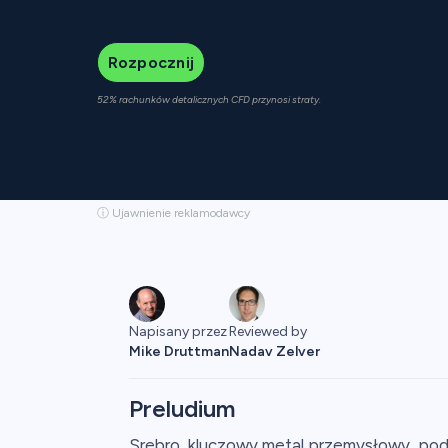
Rozpocznij
52% rachunków detalicznych CFD przynosi straty.
ⓘ Ujawnienie reklamodawcy
Napisany przez
Reviewed by
Mike Druttman
Nadav Zelver
Preludium
Srebro, kluczowy metal przemysłowy, pod