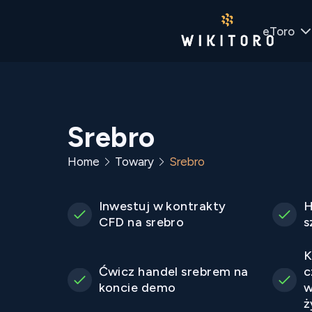
eToro
Srebro
Home
Towary
Srebro
Inwestuj w kontrakty
H
CFD na srebro
s
K
Ćwicz handel srebrem na
c
koncie demo
w
ż