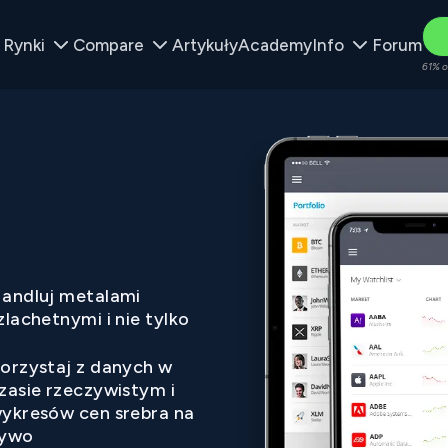
Rynki
Compare
Artykuły
Academy
Info
Forum
61% o
andluj metalami
zlachetnymi i nie tylko
orzystaj z danych w
zasie rzeczywistym i
ykresów cen srebra na
ywo