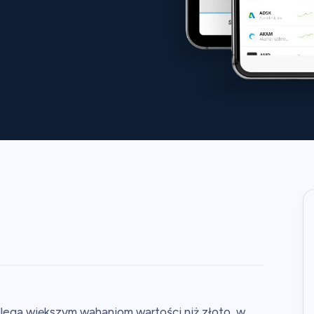
lega większym wahaniom wartości niż złoto, w