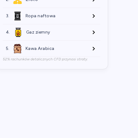
3.
Ropa naftowa
4.
Gaz ziemny
5.
Kawa Arabica
52% rachunków detalicznych CFD przynosi straty.