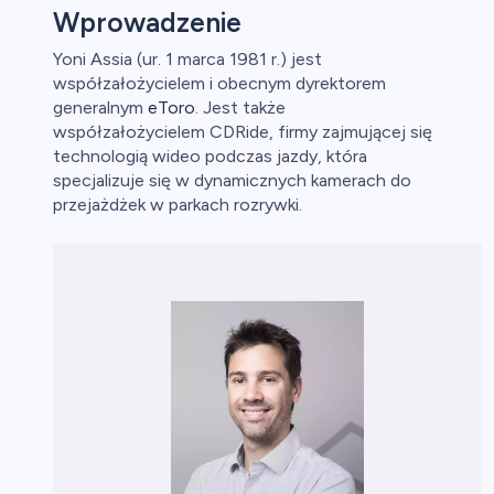
Wprowadzenie
Yoni Assia (ur. 1 marca 1981 r.) jest
współzałożycielem i obecnym dyrektorem
aluty
generalnym
eToro
. Jest także
współzałożycielem CDRide, firmy zajmującej się
technologią wideo podczas jazdy, która
specjalizuje się w dynamicznych kamerach do
przejażdżek w parkach rozrywki.
owa
y
ca
ch CFD