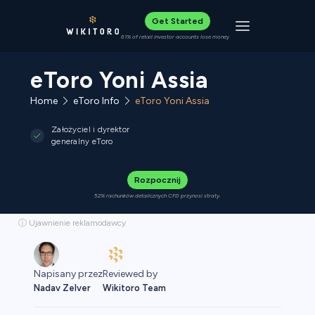
Get Started
Toggle navigat
61% of retail investor accounts lose money
eToro Yoni Assia
Home
eToro Info
eToro Yoni Assia
Założyciel i dyrektor
generalny eToro
Rozpocznij
52% rachunków detalicznych CFD przynosi straty.
ⓘ Ujawnienie reklamodawcy
Reviewed by
Napisany przez
Wikitoro Team
Nadav Zelver