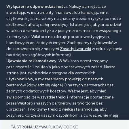
Wyłączenie odpowiedzialności:
Należy pamiętać, że
inwestując w instrumenty finansowe lub handlując nimi,
użytkownik jest narażony na znaczny poziom ryzyka, co może
skutkować utratą całej inwestycji. Istotne jest, aby brać udział
w takich działaniach tylko z jasnym zrozumieniem związanego
z nimi ryzyka. Wikitoro nie oferuje porad inwestycyjnych,
handlowych ani żadnych innych. Zachęcamy użytkowników
do zapoznania się z naszymi
Zasady i warunki
w celu uzyskania
bardziej szczegółowych informacji.
Ujawnienie reklamodawcy:
W Wikitoro przestrzegamy
przejrzystości i zaufania jako podstawowych zasad. Nasza
strona jest swobodnie dostępna dla wszystkich
użytkowników, a my zarabiamy prowizję od naszych
partnerów (dowiedz się więcej
O naszych partnerach
) bez
żadnych dodatkowych kosztów. Ważne jest, aby mieć
świadomość, że wszystkie treści i informacje dostarczane
przez Wikitoro i naszych partnerów są tworzone bez
uprzedzeń. Tworzymy treści z wielką starannością, aby
przynieść korzyści naszym czytelnikom, a co ważne, nie mają
na nie wpływu żadne umowy o wynagrodzenie z naszymi
TA STRONA UŻYWA PLIKÓW COOKIE
partnerami.