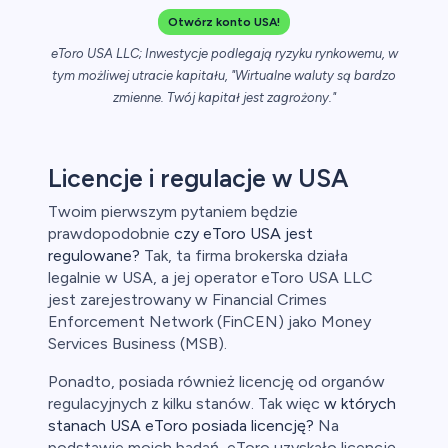
Otwórz konto USA!
eToro USA LLC; Inwestycje podlegają ryzyku rynkowemu, w
tym możliwej utracie kapitału, "Wirtualne waluty są bardzo
zmienne. Twój kapitał jest zagrożony."
Licencje i regulacje w USA
Twoim pierwszym pytaniem będzie
prawdopodobnie
czy eToro USA jest
regulowane?
Tak, ta firma brokerska działa
legalnie w USA, a jej operator eToro USA LLC
jest zarejestrowany w Financial Crimes
Enforcement Network (FinCEN) jako Money
Services Business (MSB).
Ponadto, posiada również licencję od organów
regulacyjnych z kilku stanów. Tak więc
w których
stanach USA eToro posiada licencję?
Na
podstawie moich badań, eToro uzyskało licencję