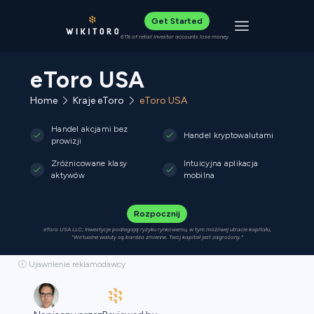
Get Started
Toggle navigat
61% of retail investor accounts lose money
eToro USA
Home
Kraje eToro
eToro USA
Handel akcjami bez
Handel kryptowalutami
prowizji
Zróżnicowane klasy
Intuicyjna aplikacja
aktywów
mobilna
Rozpocznij
eToro USA LLC; Inwestycje podlegają ryzyku rynkowemu, w tym możliwej utracie kapitału,
"Wirtualne waluty są bardzo zmienne. Twój kapitał jest zagrożony."
ⓘ Ujawnienie reklamodawcy