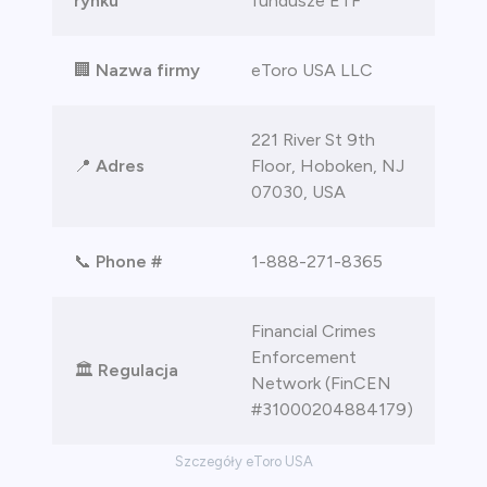
rynku
fundusze ETF
🏢
Nazwa firmy
eToro USA LLC
221 River St 9th
📍
Adres
Floor, Hoboken, NJ
07030, USA
📞
Phone #
1-888-271-8365
Financial Crimes
Enforcement
🏛️
Regulacja
Network (FinCEN
#31000204884179)
Szczegóły eToro USA