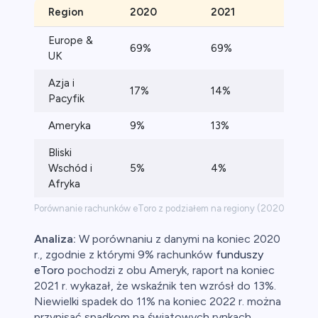
Region
2020
2021
202
Europe &
69%
69%
73%
UK
Azja i
17%
14%
12%
Pacyfik
Ameryka
9%
13%
11%
Bliski
Wschód i
5%
4%
4%
Afryka
Porównanie rachunków eToro z podziałem na regiony (2020 vs 202
Analiza:
W porównaniu z danymi na koniec 2020
r., zgodnie z którymi 9% rachunków
funduszy
eToro
pochodzi z obu Ameryk, raport na koniec
2021 r. wykazał, że wskaźnik ten wzrósł do 13%.
Niewielki spadek do 11% na koniec 2022 r. można
przypisać spadkom na światowych rynkach