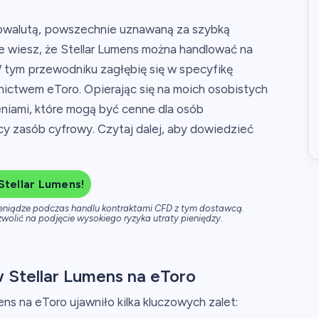
ptowalutą, powszechnie uznawaną za szybką
ie wiesz, że Stellar Lumens można handlować na
W tym przewodniku zagłębię się w specyfikę
nictwem eToro. Opierając się na moich osobistych
niami, które mogą być cenne dla osób
cy zasób cyfrowy. Czytaj dalej, aby dowiedzieć
Stellar Lumens!
ieniądze podczas handlu kontraktami CFD z tym dostawcą.
wolić na podjęcie wysokiego ryzyka utraty pieniędzy.
 Stellar Lumens na eToro
s na eToro ujawniło kilka kluczowych zalet: