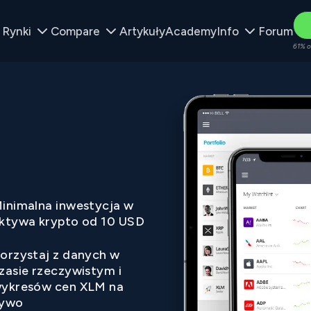
Rynki
Compare
Artykuły
Academy
Info
Forum
61% o
inimalna inwestycja w
ktywa krypto od 10 USD
orzystaj z danych w
zasie rzeczywistym i
ykresów cen XLM na
ywo