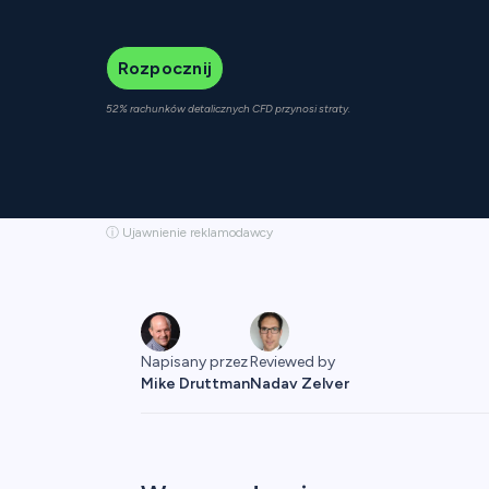
Rozpocznij
52% rachunków detalicznych CFD przynosi straty.
ⓘ Ujawnienie reklamodawcy
Napisany przez
Reviewed by
Mike Druttman
Nadav Zelver