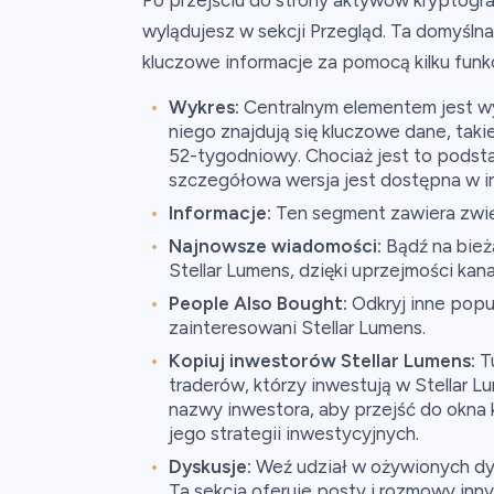
Po przejściu do strony aktywów kryptogra
wylądujesz w sekcji Przegląd. Ta domyśln
kluczowe informacje za pomocą kilku funkc
Wykres:
Centralnym elementem jest w
niego znajdują się kluczowe dane, takie
52-tygodniowy. Chociaż jest to podsta
szczegółowa wersja jest dostępna w in
Informacje:
Ten segment zawiera zwię
Najnowsze wiadomości:
Bądź na bież
Stellar Lumens, dzięki uprzejmości k
People Also Bought:
Odkryj inne popul
zainteresowani Stellar Lumens.
Kopiuj inwestorów Stellar Lumens:
Tu
traderów, którzy inwestują w Stellar L
nazwy inwestora, aby przejść do okna 
jego strategii inwestycyjnych.
Dyskusje:
Weź udział w ożywionych dys
Ta sekcja oferuje posty i rozmowy inny