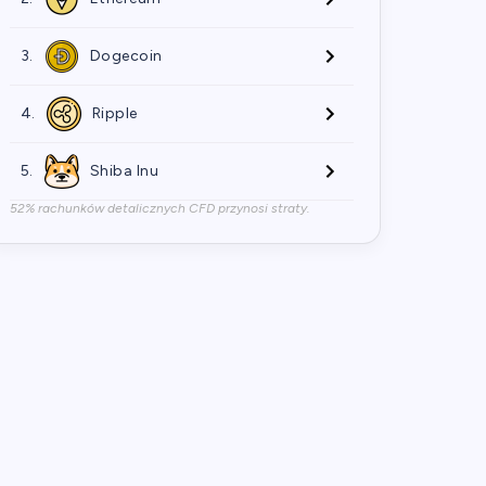
3.
Dogecoin
4.
Ripple
5.
Shiba Inu
52% rachunków detalicznych CFD przynosi straty.