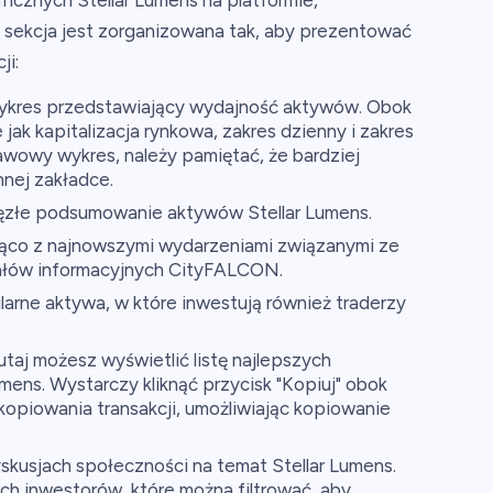
ficznych Stellar Lumens na platformie,
a sekcja jest zorganizowana tak, aby prezentować
ji:
ykres przedstawiający wydajność aktywów. Obok
 jak kapitalizacja rynkowa, zakres dzienny i zakres
wowy wykres, należy pamiętać, że bardziej
nej zakładce.
złe podsumowanie aktywów Stellar Lumens.
ąco z najnowszymi wydarzeniami związanymi ze
anałów informacyjnych CityFALCON.
arne aktywa, w które inwestują również traderzy
taj możesz wyświetlić listę najlepszych
umens. Wystarczy kliknąć przycisk "Kopiuj" obok
kopiowania transakcji, umożliwiając kopiowanie
kusjach społeczności na temat Stellar Lumens.
ch inwestorów, które można filtrować, aby