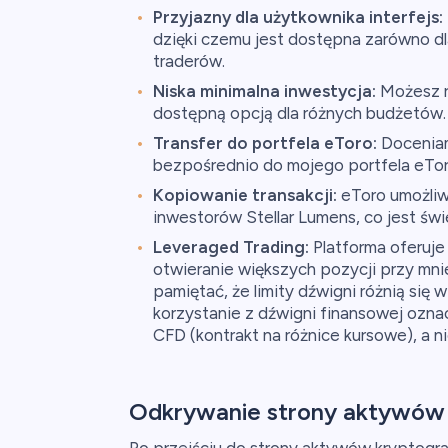
Przyjazny dla użytkownika interfejs:
dzięki czemu jest dostępna zarówno dl
traderów.
Niska minimalna inwestycja:
Możesz r
dostępną opcją dla różnych budżetów.
Transfer do portfela eToro:
Doceniam
bezpośrednio do mojego portfela eTor
Kopiowanie transakcji:
eToro umożliw
inwestorów Stellar Lumens, co jest świ
Leveraged Trading:
Platforma oferuje 
otwieranie większych pozycji przy mni
pamiętać, że limity dźwigni różnią się 
korzystanie z dźwigni finansowej ozn
CFD (kontrakt na różnice kursowe), a n
Odkrywanie strony aktywów 