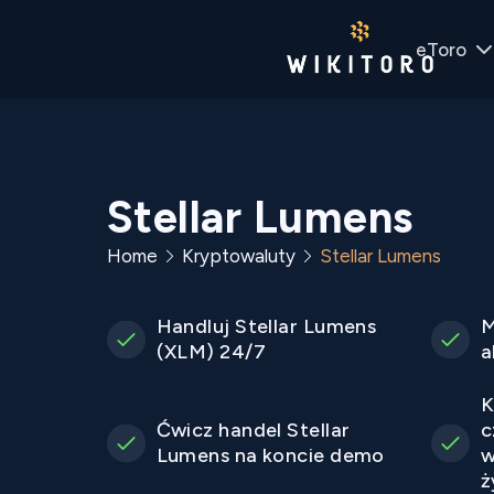
eToro
Stellar Lumens
Home
Kryptowaluty
Stellar Lumens
Handluj Stellar Lumens
M
(XLM) 24/7
a
K
Ćwicz handel Stellar
c
Lumens na koncie demo
w
ż