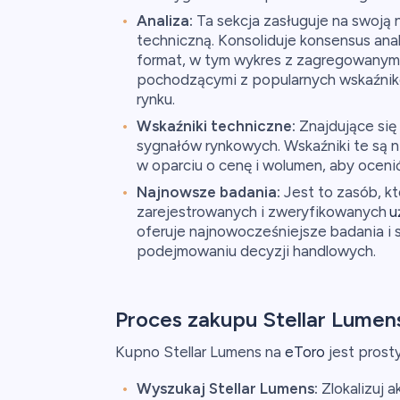
Analiza:
Ta sekcja zasługuje na swoją
techniczną. Konsoliduje konsensus an
format, w tym wykres z zagregowanymi
pochodzącymi z popularnych wskaźnikó
rynku.
Wskaźniki techniczne:
Znajdujące się
sygnałów rynkowych. Wskaźniki te są n
w oparciu o cenę i wolumen, aby ocenić
Najnowsze badania:
Jest to zasób, kt
zarejestrowanych i zweryfikowanych
u
oferuje najnowocześniejsze badania i 
podejmowaniu decyzji handlowych.
Proces zakupu Stellar Lumen
Kupno Stellar Lumens na
eToro
jest prost
Wyszukaj Stellar Lumens:
Zlokalizuj a