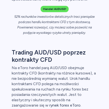
Handel AUDUSD!
ch CFD
52% rachunków inwestorów detalicznych traci pieniądze
podczas handlu kontraktami CFD z tym dostawcą.
Powinieneś rozważyć, czy możesz sobie pozwolić na
podjęcie wysokiego ryzyka utraty pieniędzy.
Trading AUD/USD poprzez
kontrakty CFD
Na eToro handel parą AUD/USD obejmuje
kontrakty CFD (kontrakty na różnice kursowe), a
nie bezpośrednią wymianę walut. Urok handlu
kontraktami CFD polega na możliwości
spekulowania na ruchach na rynku forex bez
posiadania rzeczywistych walut. Jest to
elastyczny i skuteczny sposób na
zaangażowanie się w
rynek forex eToro
.