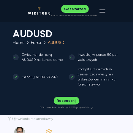
Get Started
Toggle navigat
61% of retail investor accounts lose money
AUDUSD
Home
Forex
AUDUSD
Ćwicz handel parą
Inwestuj w ponad 50 par
AUDUSD na koncie demo
walutowych
Korzystaj z danych w
czasie rzeczywistym i
Handluj AUDUSD 24/7
wykresów cen na rynku
forex na żywo
Rozpocznij
52% rachunków detalicznych CFD przynosi straty.
ⓘ Ujawnienie reklamodawcy