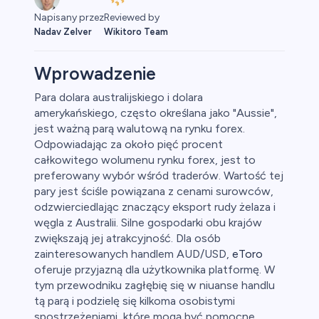
Reviewed by
Napisany przez
Wikitoro Team
Nadav Zelver
Wprowadzenie
Para dolara australijskiego i dolara
amerykańskiego, często określana jako "Aussie",
jest ważną parą walutową na rynku forex.
Odpowiadając za około pięć procent
całkowitego wolumenu rynku forex, jest to
preferowany wybór wśród traderów. Wartość tej
pary jest ściśle powiązana z cenami surowców,
odzwierciedlając znaczący eksport rudy żelaza i
węgla z Australii. Silne gospodarki obu krajów
zwiększają jej atrakcyjność. Dla osób
zainteresowanych handlem AUD/USD,
eToro
oferuje przyjazną dla użytkownika platformę. W
tym przewodniku zagłębię się w niuanse handlu
tą parą i podzielę się kilkoma osobistymi
spostrzeżeniami, które mogą być pomocne.