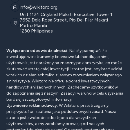
info@wikitoro.org
Unit 1124 Cityland Makati Executive Tower 1
7652 Dela Rosa Street, Pio Del Pilar Makati
Metro Manila
1230 Philippines
Wyłączenie odpowiedzialności:
Należy pamiętać, że
inwestując w instrumenty finansowe lub handlując nimi,
użytkownik jest narażony na znaczny poziom ryzyka, co może
skutkować utratą całej inwestycji. Istotne jest, aby brać udział
w takich działaniach tylko z jasnym zrozumieniem związanego
z nimi ryzyka. Wikitoro nie oferuje porad inwestycyjnych,
handlowych ani żadnych innych. Zachęcamy użytkowników
do zapoznania się z naszymi
Zasady i warunki
w celu uzyskania
bardziej szczegółowych informacji.
Ujawnienie reklamodawcy:
W Wikitoro przestrzegamy
przejrzystości i zaufania jako podstawowych zasad. Nasza
strona jest swobodnie dostępna dla wszystkich
użytkowników, a my zarabiamy prowizję od naszych
partnerów (dowiedz się więcej
O naszych partnerach
) bez