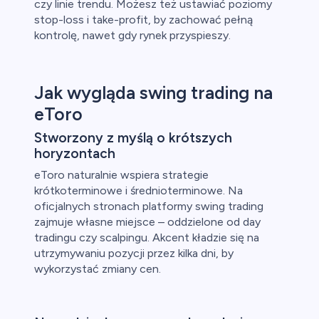
czy linie trendu. Możesz też ustawiać poziomy
y
stop-loss i take-profit, by zachować pełną
kontrolę, nawet gdy rynek przyspieszy.
ca
ch CFD
Jak wygląda swing trading na
eToro
Stworzony z myślą o krótszych
horyzontach
eToro naturalnie wspiera strategie
krótkoterminowe i średnioterminowe. Na
oficjalnych stronach platformy swing trading
zajmuje własne miejsce – oddzielone od day
tradingu czy scalpingu. Akcent kładzie się na
utrzymywaniu pozycji przez kilka dni, by
wykorzystać zmiany cen.