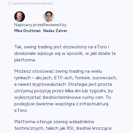
ⓘ Ujawnienie reklamodawcy
Napisany przez
Reviewed by
Mike Druttman
Nadav Zelver
Tak, swing trading jest dozwolony na eToro i
doskonale wpisuje się w sposób, w jaki działa ta
platforma.
aluty
Możesz stosować swing trading na wielu
rynkach – akcjach, ETF-ach, forexie, surowcach,
a nawet kryptowalutach. Strategia jest prosta:
utrzymuj pozycję przez kilka dni lub tygodni, by
wykorzystać średnioterminowe ruchy cen. To
podejście świetnie współgra z infrastrukturą
eToro.
Platforma oferuje szereg wskaźników
owa
technicznych, takich jak RSI, średnie kroczące