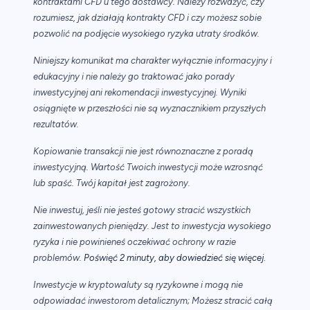
kontraktami CFD u tego dostawcy. Należy rozważyć, czy
rozumiesz, jak działają kontrakty CFD i czy możesz sobie
pozwolić na podjęcie wysokiego ryzyka utraty środków.
Niniejszy komunikat ma charakter wyłącznie informacyjny i
edukacyjny i nie należy go traktować jako porady
inwestycyjnej ani rekomendacji inwestycyjnej. Wyniki
osiągnięte w przeszłości nie są wyznacznikiem przyszłych
rezultatów.
Kopiowanie transakcji nie jest równoznaczne z poradą
inwestycyjną. Wartość Twoich inwestycji może wzrosnąć
lub spaść. Twój kapitał jest zagrożony.
Nie inwestuj, jeśli nie jesteś gotowy stracić wszystkich
zainwestowanych pieniędzy. Jest to inwestycja wysokiego
ryzyka i nie powinieneś oczekiwać ochrony w razie
.
problemów.
Poświęć 2 minuty, aby dowiedzieć się więcej
Inwestycje w kryptowaluty są ryzykowne i mogą nie
odpowiadać inwestorom detalicznym; Możesz stracić całą