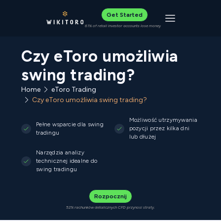
Get Started
Toggle navigat
61% of retail investor accounts lose money
Czy eToro umożliwia
swing trading?
Home
eToro Trading
Czy eToro umożliwia swing trading?
Możliwość utrzymywania
Pełne wsparcie dla swing
pozycji przez kilka dni
tradingu
lub dłużej
Narzędzia analizy
technicznej idealne do
swing tradingu
Rozpocznij
52% rachunków detalicznych CFD przynosi straty.