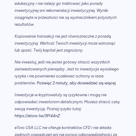
edukacyjny i nie należy go traktować jako porady
inwestycyjnej ani rekomendacji inwestycyjnej. Wyniki
osiągnięte w przeszłości nie są wyznacznikiem przyszłych
rezultatów.
Kopiowanie transakcji nie jest równoznaczne z poradą
inwestycyjną. Wartość Twoich inwestycji może wzrosnąć
lub spaść. Twój kapitał jest zagrożony.
Nie inwestuj, jeśli nie jesteś gotowy stracić wszystkich
zainwestowanych pieniędzy. Jest to inwestycja wysokiego
ryzyka i nie powinieneś oczekiwać ochrony w razie
.
problemów.
Poświęć 2 minuty, aby dowiedzieć się więcej
Inwestycje w kryptowaluty są ryzykowne i mogą nie
odpowiadać inwestorom detalicznym; Możesz stracić całą
swoją inwestycję. Poznaj ryzyko tutaj:
https://etoro.tw/3PI44nZ
.
eToro USA LLC nie oferuje kontraktów CFD i nie składa
żadnych oświadczeń ani nie ponosi odpowiedzialności za