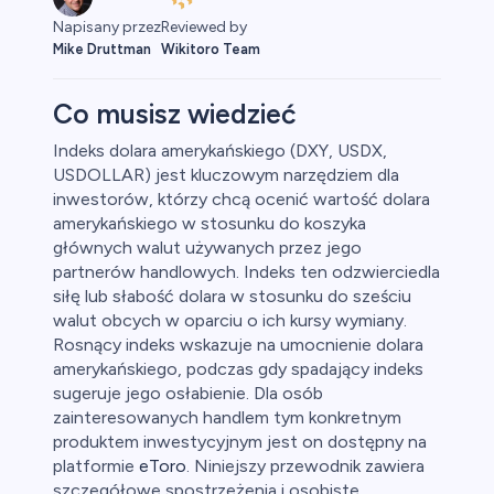
Napisany przez
Reviewed by
Mike Druttman
Wikitoro Team
Co musisz wiedzieć
Indeks dolara amerykańskiego (DXY, USDX,
USDOLLAR) jest kluczowym narzędziem dla
aluty
inwestorów, którzy chcą ocenić wartość dolara
amerykańskiego w stosunku do koszyka
głównych walut używanych przez jego
partnerów handlowych. Indeks ten odzwierciedla
siłę lub słabość dolara w stosunku do sześciu
walut obcych w oparciu o ich kursy wymiany.
0
Rosnący indeks wskazuje na umocnienie dolara
amerykańskiego, podczas gdy spadający indeks
sugeruje jego osłabienie. Dla osób
zainteresowanych handlem tym konkretnym
produktem inwestycyjnym jest on dostępny na
 50
platformie
eToro
. Niniejszy przewodnik zawiera
szczegółowe spostrzeżenia i osobiste