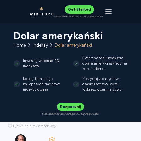
Get Started
Toggle navigat
61% of retail investor accounts lose money
Dolar amerykański
Home
Indeksy
Dolar amerykański
Ćwicz handel indeksem
Inwestuj w ponad 20
dolara amerykańskiego na
indeksów
koncie demo
Kopiuj transakcje
Korzystaj z danych w
najlepszych traderów
czasie rzeczywistym i
indeksu dolara
wykresów cen na żywo
Rozpocznij
52% rachunków detalicznych CFD przynosi straty.
ⓘ Ujawnienie reklamodawcy