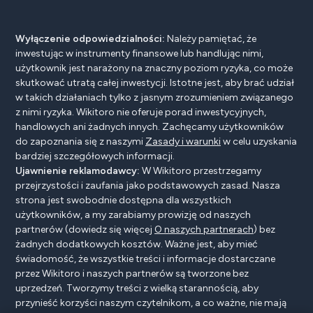
Wyłączenie odpowiedzialności:
Należy pamiętać, że
inwestując w instrumenty finansowe lub handlując nimi,
użytkownik jest narażony na znaczny poziom ryzyka, co może
skutkować utratą całej inwestycji. Istotne jest, aby brać udział
w takich działaniach tylko z jasnym zrozumieniem związanego
z nimi ryzyka. Wikitoro nie oferuje porad inwestycyjnych,
handlowych ani żadnych innych. Zachęcamy użytkowników
do zapoznania się z naszymi
Zasady i warunki
w celu uzyskania
bardziej szczegółowych informacji.
Ujawnienie reklamodawcy:
W Wikitoro przestrzegamy
przejrzystości i zaufania jako podstawowych zasad. Nasza
strona jest swobodnie dostępna dla wszystkich
użytkowników, a my zarabiamy prowizję od naszych
partnerów (dowiedz się więcej
O naszych partnerach
) bez
żadnych dodatkowych kosztów. Ważne jest, aby mieć
świadomość, że wszystkie treści i informacje dostarczane
przez Wikitoro i naszych partnerów są tworzone bez
uprzedzeń. Tworzymy treści z wielką starannością, aby
przynieść korzyści naszym czytelnikom, a co ważne, nie mają