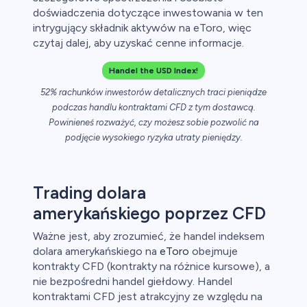
doświadczenia dotyczące inwestowania w ten
intrygujący składnik aktywów na eToro, więc
ch CFD
czytaj dalej, aby uzyskać cenne informacje.
Handel the USD Index!
52% rachunków inwestorów detalicznych traci pieniądze
podczas handlu kontraktami CFD z tym dostawcą.
Powinieneś rozważyć, czy możesz sobie pozwolić na
podjęcie wysokiego ryzyka utraty pieniędzy.
Trading dolara
amerykańskiego poprzez CFD
Ważne jest, aby zrozumieć, że handel indeksem
dolara amerykańskiego na
eToro
obejmuje
kontrakty CFD (kontrakty na różnice kursowe), a
nie bezpośredni handel giełdowy. Handel
kontraktami CFD jest atrakcyjny ze względu na