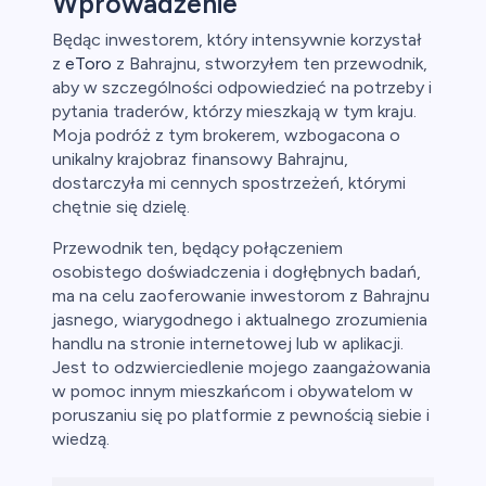
Wprowadzenie
Będąc inwestorem, który intensywnie korzystał
z
eToro
z Bahrajnu, stworzyłem ten przewodnik,
aluty
aby w szczególności odpowiedzieć na potrzeby i
pytania traderów, którzy mieszkają w tym kraju.
Moja podróż z tym brokerem, wzbogacona o
unikalny krajobraz finansowy Bahrajnu,
dostarczyła mi cennych spostrzeżeń, którymi
chętnie się dzielę.
Przewodnik ten, będący połączeniem
osobistego doświadczenia i dogłębnych badań,
owa
ma na celu zaoferowanie inwestorom z Bahrajnu
jasnego, wiarygodnego i aktualnego zrozumienia
y
handlu na stronie internetowej lub w aplikacji.
Jest to odzwierciedlenie mojego zaangażowania
ca
w pomoc innym mieszkańcom i obywatelom w
poruszaniu się po platformie z pewnością siebie i
ch CFD
wiedzą.