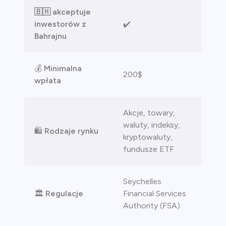
🇧🇭 akceptuje
inwestorów z
✔️
Bahrajnu
💰
Minimalna
200$
wpłata
Akcje, towary,
waluty, indeksy,
🛍️
Rodzaje rynku
kryptowaluty,
fundusze ETF
Seychelles
🏛️
Regulacje
Financial Services
Authority (FSA)