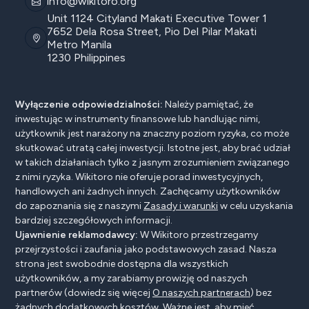
info@wikitoro.org
Unit 1124 Cityland Makati Executive Tower 1
7652 Dela Rosa Street, Pio Del Pilar Makati
Metro Manila
1230 Philippines
Wyłączenie odpowiedzialności:
Należy pamiętać, że
inwestując w instrumenty finansowe lub handlując nimi,
użytkownik jest narażony na znaczny poziom ryzyka, co może
skutkować utratą całej inwestycji. Istotne jest, aby brać udział
w takich działaniach tylko z jasnym zrozumieniem związanego
z nimi ryzyka. Wikitoro nie oferuje porad inwestycyjnych,
handlowych ani żadnych innych. Zachęcamy użytkowników
do zapoznania się z naszymi
Zasady i warunki
w celu uzyskania
bardziej szczegółowych informacji.
Ujawnienie reklamodawcy:
W Wikitoro przestrzegamy
przejrzystości i zaufania jako podstawowych zasad. Nasza
strona jest swobodnie dostępna dla wszystkich
użytkowników, a my zarabiamy prowizję od naszych
partnerów (dowiedz się więcej
O naszych partnerach
) bez
żadnych dodatkowych kosztów. Ważne jest, aby mieć