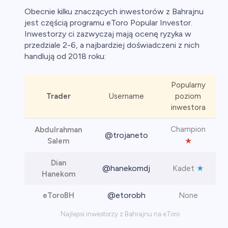
Obecnie kilku znaczących inwestorów z Bahrajnu
jest częścią programu eToro Popular Investor.
Inwestorzy ci zazwyczaj mają ocenę ryzyka w
przedziale 2-6, a najbardziej doświadczeni z nich
handlują od 2018 roku:
Popularny
Trader
Username
poziom
inwestora
Champion
Abdulrahman
@trojaneto
★
Salem
Dian
@hanekomdj
★
Kadet
Hanekom
@etorobh
eToroBH
None
Najlepsi inwestorzy z Bahrajnu na eToro