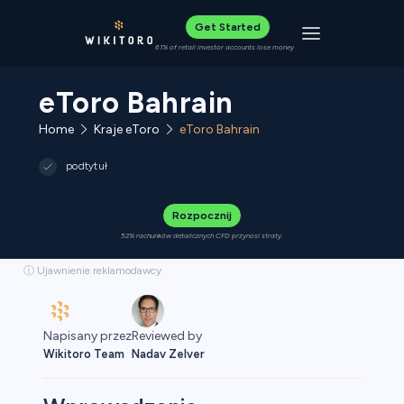
Get Started
Toggle navigat
61% of retail investor accounts lose money
eToro Bahrain
Home
Kraje eToro
eToro Bahrain
podtytuł
Rozpocznij
52% rachunków detalicznych CFD przynosi straty.
ⓘ Ujawnienie reklamodawcy
Napisany przez
Reviewed by
Wikitoro Team
Nadav Zelver