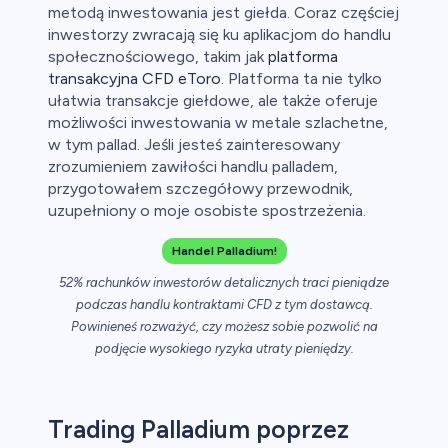
ca
metodą inwestowania jest giełda. Coraz częściej
inwestorzy zwracają się ku aplikacjom do handlu
ch CFD
społecznościowego, takim jak
platforma
transakcyjna CFD eToro
. Platforma ta nie tylko
ułatwia transakcje giełdowe, ale także oferuje
możliwości inwestowania w metale szlachetne,
w tym pallad. Jeśli jesteś zainteresowany
zrozumieniem zawiłości handlu palladem,
przygotowałem szczegółowy przewodnik,
uzupełniony o moje osobiste spostrzeżenia.
Handel Palladium!
52% rachunków inwestorów detalicznych traci pieniądze
podczas handlu kontraktami CFD z tym dostawcą.
Powinieneś rozważyć, czy możesz sobie pozwolić na
podjęcie wysokiego ryzyka utraty pieniędzy.
Trading Palladium poprzez