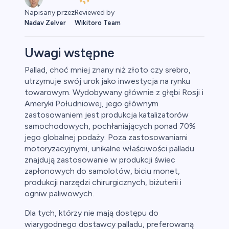
Reviewed by
Napisany przez
Wikitoro Team
Nadav Zelver
Uwagi wstępne
Pallad, choć mniej znany niż złoto czy srebro,
utrzymuje swój urok jako inwestycja na rynku
aluty
towarowym. Wydobywany głównie z głębi Rosji i
Ameryki Południowej, jego głównym
zastosowaniem jest produkcja katalizatorów
samochodowych, pochłaniających ponad 70%
jego globalnej podaży. Poza zastosowaniami
motoryzacyjnymi, unikalne właściwości palladu
znajdują zastosowanie w produkcji świec
zapłonowych do samolotów, biciu monet,
owa
produkcji narzędzi chirurgicznych, biżuterii i
ogniw paliwowych.
y
Dla tych, którzy nie mają dostępu do
wiarygodnego dostawcy palladu, preferowaną