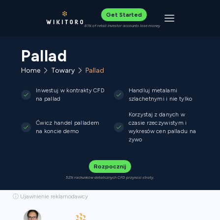
Get Started
Toggle navigat
61% of retail investor accounts lose money
Pallad
Home
Towary
Pallad
Inwestuj w kontrakty CFD
Handluj metalami
na pallad
szlachetnymi i nie tylko
Korzystaj z danych w
Ćwicz handel palladem
czasie rzeczywistym i
na koncie demo
wykresów cen palladu na
żywo
Rozpocznij
52% rachunków detalicznych CFD przynosi straty.
ⓘ Ujawnienie reklamodawcy