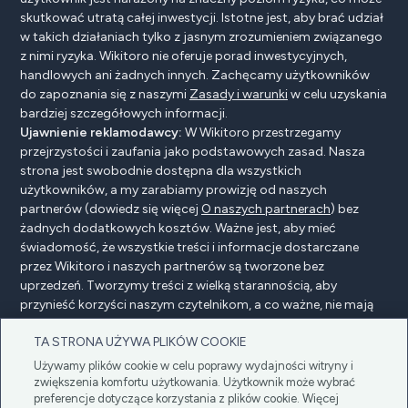
skutkować utratą całej inwestycji. Istotne jest, aby brać udział
w takich działaniach tylko z jasnym zrozumieniem związanego
z nimi ryzyka. Wikitoro nie oferuje porad inwestycyjnych,
handlowych ani żadnych innych. Zachęcamy użytkowników
do zapoznania się z naszymi
Zasady i warunki
w celu uzyskania
bardziej szczegółowych informacji.
Ujawnienie reklamodawcy:
W Wikitoro przestrzegamy
przejrzystości i zaufania jako podstawowych zasad. Nasza
strona jest swobodnie dostępna dla wszystkich
użytkowników, a my zarabiamy prowizję od naszych
partnerów (dowiedz się więcej
O naszych partnerach
) bez
żadnych dodatkowych kosztów. Ważne jest, aby mieć
świadomość, że wszystkie treści i informacje dostarczane
przez Wikitoro i naszych partnerów są tworzone bez
uprzedzeń. Tworzymy treści z wielką starannością, aby
przynieść korzyści naszym czytelnikom, a co ważne, nie mają
na nie wpływu żadne umowy o wynagrodzenie z naszymi
TA STRONA UŻYWA PLIKÓW COOKIE
partnerami.
Używamy plików cookie w celu poprawy wydajności witryny i
zwiększenia komfortu użytkowania. Użytkownik może wybrać
preferencje dotyczące korzystania z plików cookie. Więcej