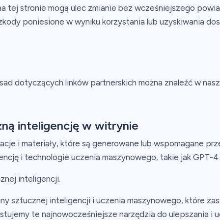
na tej stronie mogą ulec zmianie bez wcześniejszego powia
szkody poniesione w wyniku korzystania lub uzyskiwania dos
sad dotyczących linków partnerskich można znaleźć w na
ą inteligencję w witrynie
ormacje i materiały, które są generowane lub wspomagane 
gencję i technologie uczenia maszynowego, takie jak GPT-4
nej inteligencji.
ny sztucznej inteligencji i uczenia maszynowego, które zas
stujemy te najnowocześniejsze narzędzia do ulepszania i u