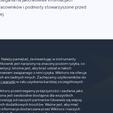
legania na jakichkolwiek informacjach
j pracowników i podmioty stowarzyszone przed
ej.
:
Należy pamiętać, że inwestując w instrumenty
ytkownik jest narażony na znaczny poziom ryzyka, co
tycji. Istotne jest, aby brać udział w takich
mieniem związanego z nimi ryzyka. Wikitoro nie oferuje
ych ani żadnych innych. Zachęcamy użytkowników do
 i warunki
w celu uzyskania bardziej szczegółowych
itoro przestrzegamy przejrzystości i zaufania jako
ona jest swobodnie dostępna dla wszystkich
rowizję od naszych partnerów (dowiedz się więcej
ych dodatkowych kosztów. Ważne jest, aby mieć
i informacje dostarczane przez Wikitoro i naszych