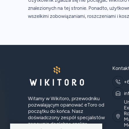
Użytkownik zgadza się nie pociągać Wikitoro d
znalezionych na tej stronie. Ponadto, użytkow
wszelkimi zobowiązaniami, roszczeniami i kosz
Kontak
+
in
Witamy w Wikitoro, przewodniku
Un
pozwalającym opanować eToro od
Ex
początku do końca. Nasz
Ro
doświadczony zespół specjalistów
Ma
zapewnia dogłębną analizę.
Me