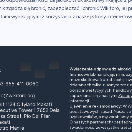
o odpowiedzialności za jakiekolwiek skutki wynikające z po
nik zgadza się bronić, zabezpieczać i chronić Wikitoro, je
tami wynikającymi z korzystania z naszej strony internetow
Wyłączenie odpowiedzialności
t
finansowe lub handlując nimi, uż
może skutkować utratą całej inwes
63-955-411-0060
działaniach tylko z jasnym zrozu
porad inwestycyjnych, handlow
fo@wikitoro.org
zapoznania się z naszymi
Zasady
informacji.
it 1124 Cityland Makati
Ujawnienie reklamodawcy:
W Wik
ecutive Tower 1 7652 Dela
podstawowych zasad. Nasza str
sa Street, Pio Del Pilar
użytkowników, a my zarabiamy p
kati
O naszych partnerach
) bez żadn
tro Manila
świadomość, że wszystkie treści 