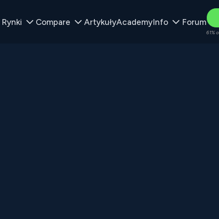
Rynki
Compare
Artykuły
Academy
Info
Forum
61% o