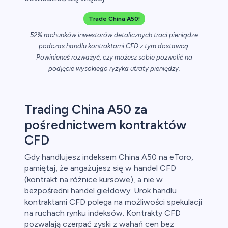
Trade China A50!
ch CFD
52% rachunków inwestorów detalicznych traci pieniądze
podczas handlu kontraktami CFD z tym dostawcą.
Powinieneś rozważyć, czy możesz sobie pozwolić na
podjęcie wysokiego ryzyka utraty pieniędzy.
Trading China A50 za
pośrednictwem kontraktów
CFD
Gdy handlujesz indeksem China A50 na eToro,
pamiętaj, że angażujesz się w handel CFD
(kontrakt na różnice kursowe), a nie w
bezpośredni handel giełdowy. Urok handlu
kontraktami CFD polega na możliwości spekulacji
na ruchach rynku indeksów. Kontrakty CFD
pozwalają czerpać zyski z wahań cen bez