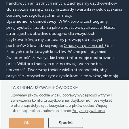
handlowych ani żadnych innych. Zachęcamy użytkowników
do zapoznania się z naszymi
Zasady i warunki
w celu uzyskania
bardziej szczegółowych informacji.
Ujawnienie reklamodawcy:
W Wikitoro przestrzegamy
przejrzystości i zaufania jako podstawowych zasad. Nasza
strona jest swobodnie dostępna dla wszystkich
użytkowników, a my zarabiamy prowizję od naszych
partnerów (dowiedz się więcej
O naszych partnerach
) bez
żadnych dodatkowych kosztów. Ważne jest, aby mieć
świadomość, że wszystkie treści i informacje dostarczane
przez Wikitoro i naszych partnerów są tworzone bez
uprzedzeń. Tworzymy treści z wielką starannością, aby
przynieść korzyści naszym czytelnikom, a co ważne, nie mają
na nie wpływu żadne umowy o wynagrodzenie z naszymi
TA STRONA UŻYWA PLIKÓW COOKIE
partnerami.
Używamy plików cookie w celu poprawy wydajności witryny i
zwiększenia komfortu użytkowania. Użytkownik może wybrać
preferencje dotyczące korzystania z plików cookie. Więcej
Ujawnienie reklamodawcy
Polityka prywatności
informacji można znaleźć na stronie
Polityka prywatności
Cookie policy
Regulamin
OK
Spadek
Copyright © 2025 Wikitoro Wszelkie prawa