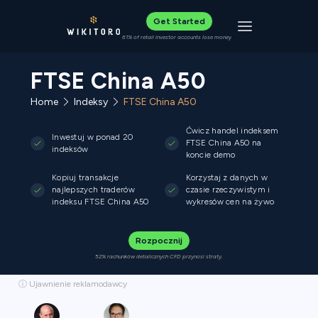
Get Started
Toggle navigat
61% of retail investor accounts lose money
FTSE China A50
Home
Indeksy
FTSE China A50
Ćwicz handel indeksem
Inwestuj w ponad 20
FTSE China A50 na
indeksów
koncie demo
Kopiuj transakcje
Korzystaj z danych w
najlepszych traderów
czasie rzeczywistym i
indeksu FTSE China A50
wykresów cen na żywo
Rozpocznij
52% rachunków detalicznych CFD przynosi straty.
ⓘ Ujawnienie reklamodawcy