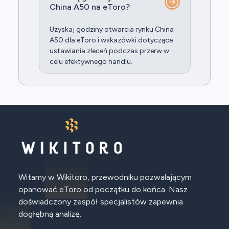
China A50 na eToro?
Uzyskaj godziny otwarcia rynku China
A50 dla eToro i wskazówki dotyczące
ustawiania zleceń podczas przerw w
celu efektywnego handlu.
Witamy w Wikitoro, przewodniku pozwalającym
opanować eToro od początku do końca. Nasz
doświadczony zespół specjalistów zapewnia
dogłębną analizę.