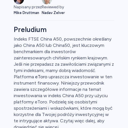
Napisany przez
Reviewed by
Mike Druttman
Nadav Zelver
Preludium
Indeks FTSE China A50, powszechnie określany
jako China A50 lub China50, jest kluczowym
aluty
benchmarkiem dla inwestorów
zainteresowanych chińskim rynkiem krajowym.
Jeśli nie przepadasz za zawiłościami związanymi z
tymi indeksami, mamy dobrą wiadomość.
Platforma
eToro
upraszcza inwestowanie w ten
instrument finansowy. Niniejszy przewodnik
0
zawiera szczegółowe informacje na temat
inwestowania w indeks China A50 przy użyciu
platformy eToro. Podzielę się osobistymi
spostrzeżeniami i wskazówkami, które mogą być
korzystne dla Twojej podróży inwestycyjnej w
 50
te intrygujące aktywa. Czytaj więc dalej, aby
dowiedzieć się więcej.