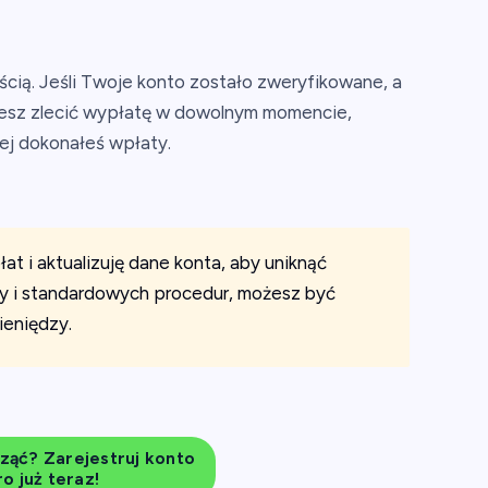
cią. Jeśli Twoje konto zostało zweryfikowane, a
ożesz zlecić wypłatę w dowolnym momencie,
ej dokonałeś wpłaty.
 i aktualizuję dane konta, aby uniknąć
my i standardowych procedur, możesz być
ieniędzy.
ząć? Zarejestruj konto
o już teraz!