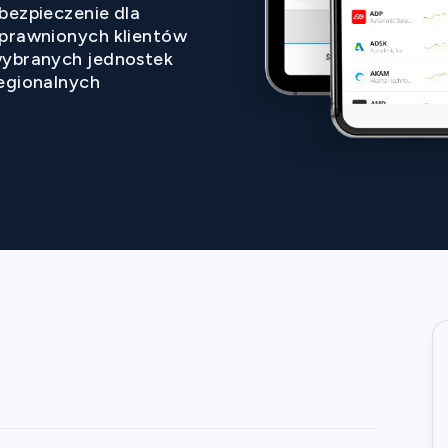
bezpieczenie dla
prawnionych klientów
ybranych jednostek
egionalnych