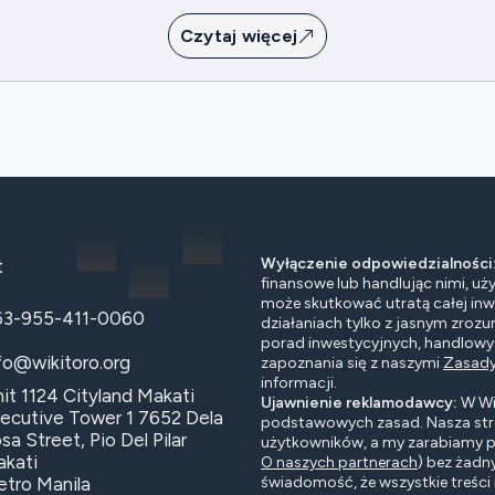
Czytaj więcej
Wyłączenie odpowiedzialności
t
finansowe lub handlując nimi, uż
może skutkować utratą całej inwes
63-955-411-0060
działaniach tylko z jasnym zrozu
porad inwestycyjnych, handlow
fo@wikitoro.org
zapoznania się z naszymi
Zasady
informacji.
it 1124 Cityland Makati
Ujawnienie reklamodawcy:
W Wik
ecutive Tower 1 7652 Dela
podstawowych zasad. Nasza str
sa Street, Pio Del Pilar
użytkowników, a my zarabiamy p
kati
O naszych partnerach
) bez żadn
tro Manila
świadomość, że wszystkie treści 