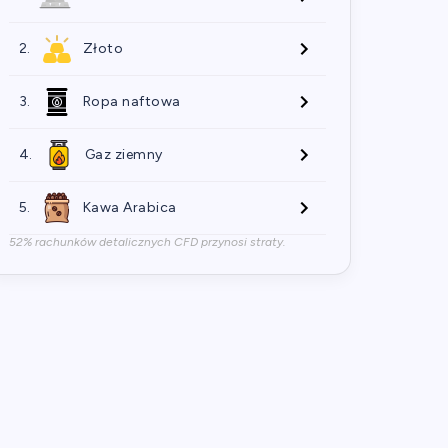
2.
Złoto
3.
Ropa naftowa
4.
Gaz ziemny
5.
Kawa Arabica
52% rachunków detalicznych CFD przynosi straty.