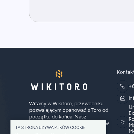
Kontak
+
in
Witamy w Wikitoro, przewodniku
Un
pozwalającym opanować eToro od
Ex
początku do końca. Nasz
Ro
doświadczony zespół specjalistów
Ma
TA STRONA UŻYWA PLIKÓW COOKIE
zapewnia dogłębną analizę.
Me