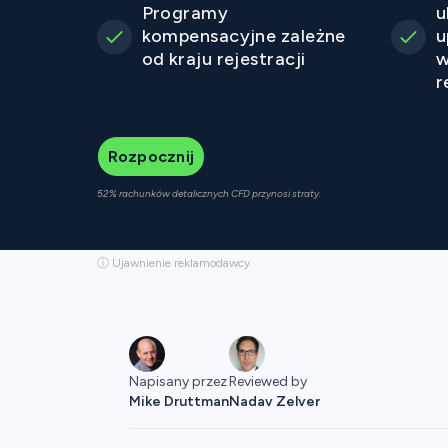
Programy
u
kompensacyjne zależne
u
od kraju rejestracji
w
r
Rozpocznij
52% rachunków detalicznych CFD przynosi straty.
ⓘ Ujawnienie reklamodawcy
Napisany przez
Reviewed by
Mike Druttman
Nadav Zelver