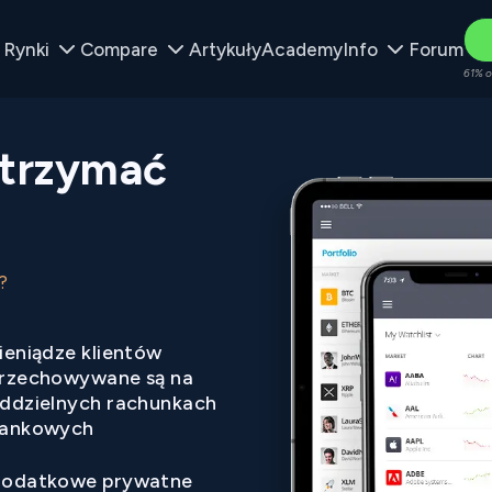
Rynki
Compare
Artykuły
Academy
Info
Forum
61% o
atrzymać
?
ieniądze klientów
rzechowywane są na
ddzielnych rachunkach
ankowych
odatkowe prywatne