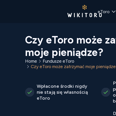
eToro
Czy eToro może z
moje pieniądze?
Home
Fundusze eToro
Czy eToro może zatrzymać moje pieniądze
P
Wpłacone środki nigdy
p
nie stają się własnością
o
eToro
b
D