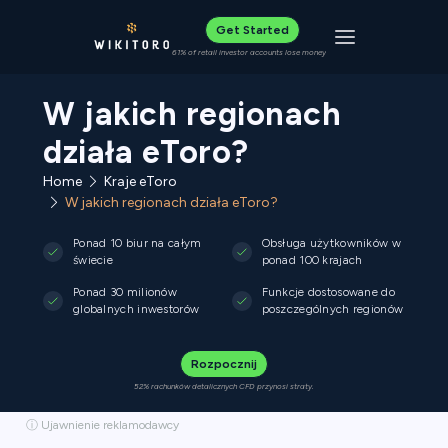
Get Started
Toggle navigat
61% of retail investor accounts lose money
W jakich regionach
działa eToro?
Home
Kraje eToro
W jakich regionach działa eToro?
Ponad 10 biur na całym
Obsługa użytkowników w
świecie
ponad 100 krajach
Ponad 30 milionów
Funkcje dostosowane do
globalnych inwestorów
poszczególnych regionów
Rozpocznij
52% rachunków detalicznych CFD przynosi straty.
ⓘ Ujawnienie reklamodawcy