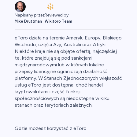
Napisany przez
Reviewed by
Mike Druttman
Wikitoro Team
eToro działa na terenie Ameryk, Europy, Bliskiego
Wschodu, części Azji, Australii oraz Afryki.
Niektóre kraje nie są objęte ofertą, najczęściej
te, które znajdują się pod sankcjami
aluty
międzynarodowymi lub w których lokalne
przepisy licencyjne ograniczają działalność
platformy. W Stanach Zjednoczonych większość
usług eToro jest dostępna, choć handel
kryptowalutami i część funkcji
społecznościowych są niedostępne w kilku
stanach oraz terytoriach zależnych.
owa
Gdzie możesz korzystać z eToro
y