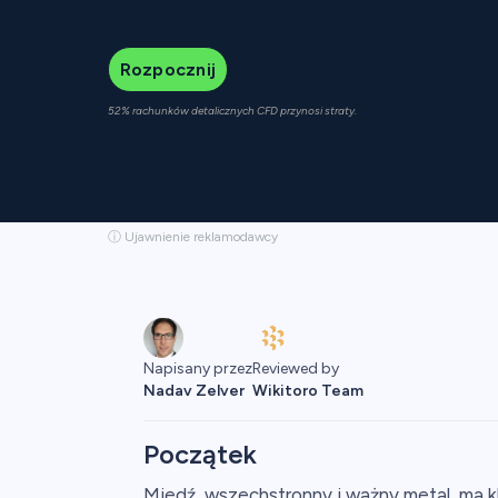
Rozpocznij
52% rachunków detalicznych CFD przynosi straty.
ⓘ Ujawnienie reklamodawcy
Reviewed by
Napisany przez
Wikitoro Team
Nadav Zelver
Początek
Miedź, wszechstronny i ważny metal, ma 