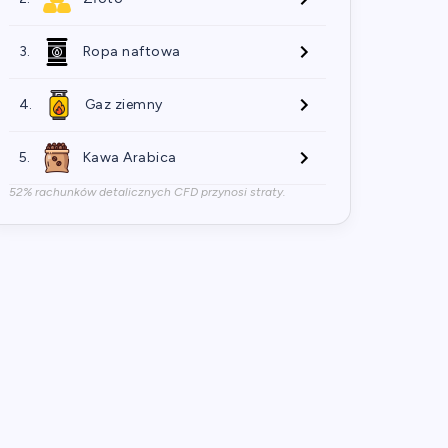
3.
Ropa naftowa
4.
Gaz ziemny
5.
Kawa Arabica
52% rachunków detalicznych CFD przynosi straty.