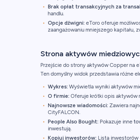
Brak opłat transakcyjnych za trans
handlu.
Opcje dźwigni:
eToro oferuje możliwoś
zaangażowaniu mniejszego kapitału, zw
Strona aktywów miedziowyc
Przejście do strony aktywów Copper na e
Ten domyślny widok przedstawia różne el
Wykres:
Wyświetla wyniki aktywów mi
O firmie:
Oferuje krótki opis aktywów
Najnowsze wiadomości:
Zawiera najn
CityFALCON.
People Also Bought:
Pokazuje inne
to
inwestują.
Kopiuj inwestorów:
Lista inwestorów o