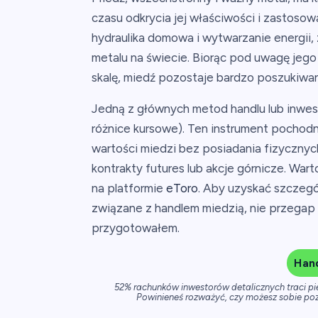
czasu odkrycia jej właściwości i zastosowa
hydraulika domowa i wytwarzanie energii,
metalu na świecie. Biorąc pod uwagę jego
skalę, miedź pozostaje bardzo poszukiw
Jedną z głównych metod handlu lub inwes
różnice kursowe). Ten instrument pochod
wartości miedzi bez posiadania fizycznych
kontrakty futures lub akcje górnicze. Wa
na platformie
eToro
. Aby uzyskać szczegó
związane z handlem miedzią, nie przega
przygotowałem.
Han
52% rachunków inwestorów detalicznych traci p
Powinieneś rozważyć, czy możesz sobie poz