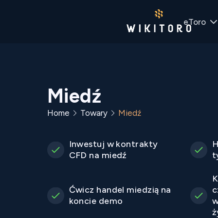
eToro
Miedź
Home
Towary
Miedź
Inwestuj w kontrakty
H
CFD na miedź
t
K
Ćwicz handel miedzią na
c
koncie demo
w
ż