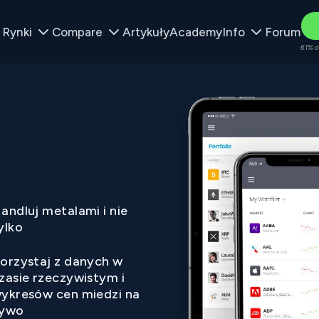
Rynki
Compare
Artykuły
Academy
Info
Forum
61% o
andluj metalami i nie
ylko
orzystaj z danych w
zasie rzeczywistym i
ykresów cen miedzi na
ywo