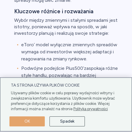
spready mogą ulec zmianie.
Kluczowe różnice i rozważania
Wybór między zmiennymi i stałymi spreadami jest
istotny, ponieważ wpływa na sposób, w jaki
inwestorzy planują i realizują swoje strategie:
eToro’ model wyłącznie zmiennych spreadów
wymaga od inwestorów większej adaptacji i
reagowania na zmiany rynkowe.
Podwójne podejście Plus500’zaspokaja różne
style handlu, pozwalając na bardziej
przewidywalną strukturę kosztów ze stałymi
TA STRONA UŻYWA PLIKÓW COOKIE
spreadami, wraz z możliwością dostosowania
Używamy plików cookie w celu poprawy wydajności witryny i
dynamicznych spreadów.
zwiększenia komfortu użytkowania. Użytkownik może wybrać
preferencje dotyczące korzystania z plików cookie. Więcej
Dla inwestorów zrozumienie tych struktur
informacji można znaleźć na stronie
Polityka prywatności
spreadów jest niezbędne w zarządzaniu ryzykiem
i optymalizacji strategii handlowych na eToro lub
OK
Spadek
Plus500.