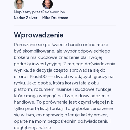
Reviewed by
Napisany przez
Mike Druttman
Nadav Zelver
Wprowadzenie
Poruszanie się po świecie handlu online może
być skomplikowane, ale wybór odpowiedniego
aluty
brokera ma kluczowe znaczenie dla Twojej
podróży inwestycyjnej. Z mojego doświadczenia
wynika, że decyzja często sprowadza się do
eToro
i Plus500 — dwóch wiodących graczy na
rynku. Jako osoba, która korzystała z obu
platform, rozumiem niuanse i kluczowe funkcje,
które mogą wpłynąć na Twoje doświadczenie
handlowe. To porównanie jest czymś więcej niż
owa
tylko prostą listą funkcji; to głębokie zanurzenie
się w tym, co naprawdę oferuje każdy broker,
oparte na moim bezpośrednim doświadczeniu i
y
dogłębnej analizie.