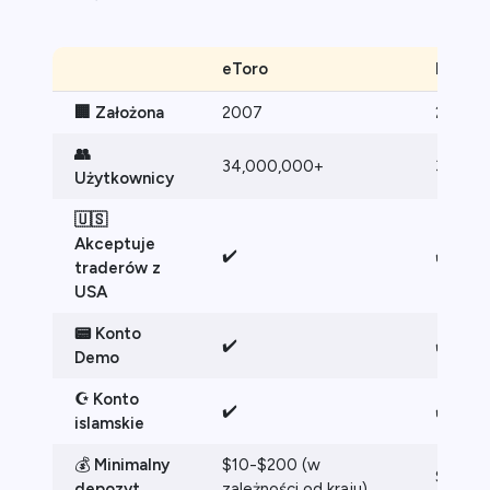
ca
eToro
Plus50
ch CFD
🏢 Założona
2007
2008
👥
34,000,000+
300,0
Użytkownicy
🇺🇸
Akceptuje
✔️
✔️
traderów z
USA
📟 Konto
✔️
✔️
Demo
☪️ Konto
✔️
✔️
islamskie
💰
Minimalny
$10-$200 (w
$100
depozyt
zależności od kraju)