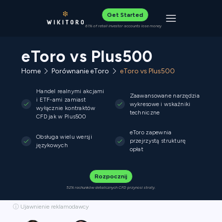
Get Started
Toggle navigat
61% of retail investor accounts lose money
eToro vs Plus500
Home
Porównanie eToro
eToro vs Plus500
Handel realnymi akcjami
Zaawansowane narzędzia
i ETF-ami zamiast
wykresowe i wskaźniki
wyłącznie kontraktów
techniczne
CFD jak w Plus500
eToro zapewnia
Obsługa wielu wersji
przejrzystą strukturę
językowych
opłat
Rozpocznij
52% rachunków detalicznych CFD przynosi straty.
ⓘ Ujawnienie reklamodawcy