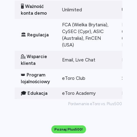
🖥️
Ważność
Unlimited
Unlimi
konta demo
FCA (Wielka Brytania),
FCA (U
CySEC (Cypr), ASIC
(Austra
🏛️
Regulacja
(Australia), FinCEN
(RPA), 
(USA)
FSA (S
💁
Wsparcie
Email, Live Chat
Email, 
klienta
👑
Program
eToro Club
❌
lojalnościowy
🎓 Edukacja
eToro Academy
Plus5
Porównanie eToro vs. Plus500
Poznaj Plus500!