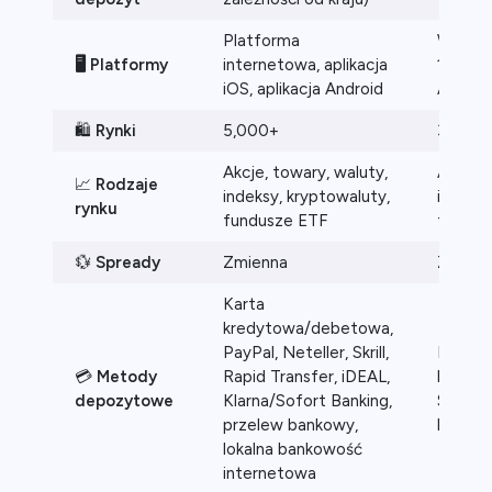
Platforma
WebTra
🖥️
Platformy
internetowa, aplikacja
10 Trad
iOS, aplikacja Android
App, i
🛍️
Rynki
5,000+
3,000+
Akcje, towary, waluty,
Akcje, 
📈
Rodzaje
indeksy, kryptowaluty,
indeksy
rynku
fundusze ETF
fundus
💱
Spready
Zmienna
Zmienna
Karta
kredytowa/debetowa,
PayPal, Neteller, Skrill,
Karta
💳
Metody
Rapid Transfer, iDEAL,
kredyt
depozytowe
Klarna/Sofort Banking,
Skrill, 
przelew bankowy,
bankow
lokalna bankowość
internetowa