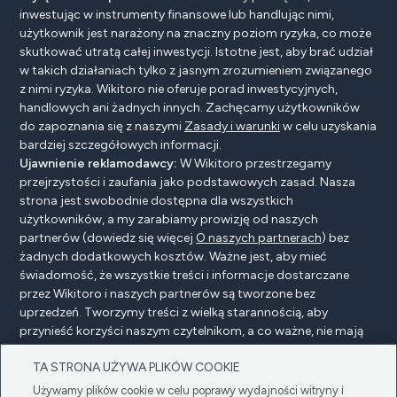
inwestując w instrumenty finansowe lub handlując nimi,
użytkownik jest narażony na znaczny poziom ryzyka, co może
skutkować utratą całej inwestycji. Istotne jest, aby brać udział
w takich działaniach tylko z jasnym zrozumieniem związanego
z nimi ryzyka. Wikitoro nie oferuje porad inwestycyjnych,
handlowych ani żadnych innych. Zachęcamy użytkowników
do zapoznania się z naszymi
Zasady i warunki
w celu uzyskania
bardziej szczegółowych informacji.
Ujawnienie reklamodawcy:
W Wikitoro przestrzegamy
przejrzystości i zaufania jako podstawowych zasad. Nasza
strona jest swobodnie dostępna dla wszystkich
użytkowników, a my zarabiamy prowizję od naszych
partnerów (dowiedz się więcej
O naszych partnerach
) bez
żadnych dodatkowych kosztów. Ważne jest, aby mieć
świadomość, że wszystkie treści i informacje dostarczane
przez Wikitoro i naszych partnerów są tworzone bez
uprzedzeń. Tworzymy treści z wielką starannością, aby
przynieść korzyści naszym czytelnikom, a co ważne, nie mają
na nie wpływu żadne umowy o wynagrodzenie z naszymi
TA STRONA UŻYWA PLIKÓW COOKIE
partnerami.
Używamy plików cookie w celu poprawy wydajności witryny i