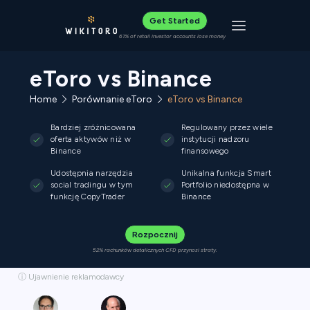
Get Started
Toggle navigat
61% of retail investor accounts lose money
eToro vs Binance
Home
Porównanie eToro
eToro vs Binance
Bardziej zróżnicowana
Regulowany przez wiele
oferta aktywów niż w
instytucji nadzoru
Binance
finansowego
Udostępnia narzędzia
Unikalna funkcja Smart
social tradingu w tym
Portfolio niedostępna w
funkcję CopyTrader
Binance
Rozpocznij
52% rachunków detalicznych CFD przynosi straty.
ⓘ Ujawnienie reklamodawcy