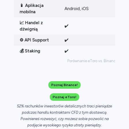
📱 Aplikacja
Android, iOS
Andr
mobilna
📈 Handel z
✔️
✔️
dźwignią
⚙️ API Support
✔️
✔️
💰 Staking
✔️
✔️
Porównanie eToro vs. Binance
Poznaj Binance!
Poznaj eToro!
52% rachunków inwestorów detalicznych traci pieniądze
podczas handlu kontraktami CFD z tym dostawcą.
Powinieneś rozważyć, czy możesz sobie pozwolić na
podjęcie wysokiego ryzyka utraty pieniędzy.