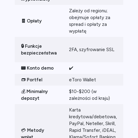
Zależy od regionu;
Nisk
obejmuje opłaty za
tran
🧾 Opłaty
spread i opłaty za
różn
wypłatę
tran
2FA
🔒 Funkcje
2FA, szyfrowanie SSL
man
bezpieczeństwa
sto
📟 Konto demo
✔️
✔️
👝 Portfel
eToro Wallet
Bina
💰
Minimalny
$10-$200 (w
$1
depozyt
zależności od kraju)
Karta
kredytowa/debetowa,
PayPal, Neteller, Skrill,
Kar
💳
Metody
Rapid Transfer, iDEAL,
kre
wpłat
Klarna/Sofort Banking,
prz