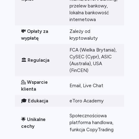
przelew bankowy,
kry
lokalna bankowość
internetowa
💸 Opłaty za
Zależy od
Zal
wypłatę
kryptowaluty
kry
FCA (Wielka Brytania),
Nie
CySEC (Cypr), ASIC
regu
🏛️
Regulacja
(Australia), USA
w za
(FinCEN)
reg
💁
Wsparcie
Email, Live Chat
Emai
klienta
🎓 Edukacja
eToro Academy
Bin
Zaa
Społecznościowa
🌟 Unikalne
narz
platforma handlowa,
cechy
two
funkcja CopyTrading
han