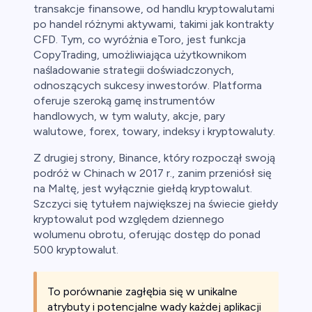
ca
transakcje finansowe, od handlu kryptowalutami
po handel różnymi aktywami, takimi jak kontrakty
ch CFD
CFD. Tym, co wyróżnia eToro, jest funkcja
CopyTrading, umożliwiająca użytkownikom
naśladowanie strategii doświadczonych,
odnoszących sukcesy inwestorów. Platforma
oferuje szeroką gamę instrumentów
handlowych, w tym waluty, akcje, pary
walutowe, forex, towary, indeksy i kryptowaluty.
Z drugiej strony, Binance, który rozpoczął swoją
podróż w Chinach w 2017 r., zanim przeniósł się
na Maltę, jest wyłącznie giełdą kryptowalut.
Szczyci się tytułem największej na świecie giełdy
kryptowalut pod względem dziennego
wolumenu obrotu, oferując dostęp do ponad
500 kryptowalut.
To porównanie zagłębia się w unikalne
atrybuty i potencjalne wady każdej aplikacji