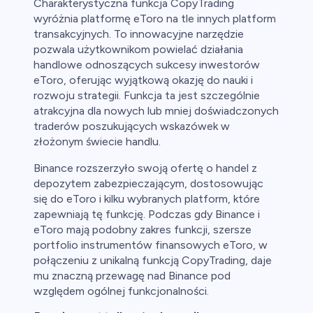
Charakterystyczna funkcja CopyTrading
wyróżnia platformę eToro na tle innych platform
transakcyjnych. To innowacyjne narzędzie
pozwala użytkownikom powielać działania
handlowe odnoszących sukcesy inwestorów
eToro, oferując wyjątkową okazję do nauki i
rozwoju strategii. Funkcja ta jest szczególnie
atrakcyjna dla nowych lub mniej doświadczonych
traderów poszukujących wskazówek w
złożonym świecie handlu.
Binance rozszerzyło swoją ofertę o handel z
depozytem zabezpieczającym, dostosowując
się do eToro i kilku wybranych platform, które
zapewniają tę funkcję. Podczas gdy Binance i
eToro mają podobny zakres funkcji, szersze
portfolio instrumentów finansowych eToro, w
połączeniu z unikalną funkcją CopyTrading, daje
mu znaczną przewagę nad Binance pod
względem ogólnej funkcjonalności.