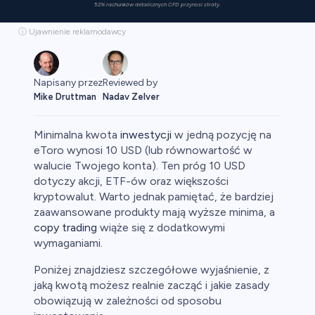
52% rachunków detalicznych CFD przynosi straty.
ⓘ Ujawnienie reklamodawcy
Napisany przez
Reviewed by
Mike Druttman
Nadav Zelver
Minimalna kwota
inwestycji
w jedną pozycję na
eToro wynosi 10 USD (lub równowartość w
walucie Twojego konta). Ten próg 10 USD
dotyczy akcji, ETF-ów oraz większości
aluty
kryptowalut. Warto jednak pamiętać, że bardziej
zaawansowane produkty mają wyższe minima, a
copy trading
wiąże się z dodatkowymi
wymaganiami.
Poniżej znajdziesz szczegółowe wyjaśnienie, z
jaką kwotą możesz realnie zacząć i jakie zasady
obowiązują w zależności od sposobu
owa