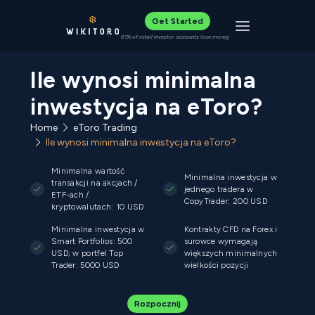
Get Started
Toggle navigat
61% of retail investor accounts lose money
Ile wynosi minimalna
inwestycja na eToro?
Home
eToro Trading
Ile wynosi minimalna inwestycja na eToro?
Minimalna wartość
Minimalna inwestycja w
transakcji na akcjach /
jednego tradera w
ETF-ach /
CopyTrader: 200 USD
kryptowalutach: 10 USD
Minimalna inwestycja w
Kontrakty CFD na Forex i
Smart Portfolios: 500
surowce wymagają
USD; w portfel Top
większych minimalnych
Trader: 5000 USD
wielkości pozycji
Rozpocznij