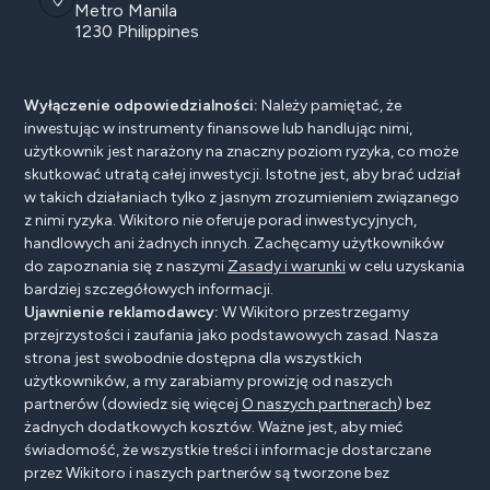
Metro Manila
1230 Philippines
Wyłączenie odpowiedzialności:
Należy pamiętać, że
inwestując w instrumenty finansowe lub handlując nimi,
użytkownik jest narażony na znaczny poziom ryzyka, co może
skutkować utratą całej inwestycji. Istotne jest, aby brać udział
w takich działaniach tylko z jasnym zrozumieniem związanego
z nimi ryzyka. Wikitoro nie oferuje porad inwestycyjnych,
handlowych ani żadnych innych. Zachęcamy użytkowników
do zapoznania się z naszymi
Zasady i warunki
w celu uzyskania
bardziej szczegółowych informacji.
Ujawnienie reklamodawcy:
W Wikitoro przestrzegamy
przejrzystości i zaufania jako podstawowych zasad. Nasza
strona jest swobodnie dostępna dla wszystkich
użytkowników, a my zarabiamy prowizję od naszych
partnerów (dowiedz się więcej
O naszych partnerach
) bez
żadnych dodatkowych kosztów. Ważne jest, aby mieć
świadomość, że wszystkie treści i informacje dostarczane
przez Wikitoro i naszych partnerów są tworzone bez