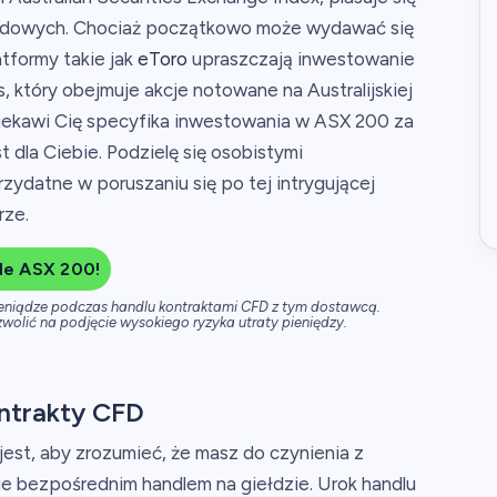
iełdowych. Chociaż początkowo może wydawać się
tformy takie jak
eToro
upraszczają inwestowanie
, który obejmuje akcje notowane na Australijskiej
ciekawi Cię specyfika inwestowania w ASX 200 za
dla Ciebie. Podzielę się osobistymi
zydatne w poruszaniu się po tej intrygującej
rze.
de ASX 200!
ieniądze podczas handlu kontraktami CFD z tym dostawcą.
wolić na podjęcie wysokiego ryzyka utraty pieniędzy.
ntrakty CFD
est, aby zrozumieć, że masz do czynienia z
nie bezpośrednim handlem na giełdzie. Urok handlu