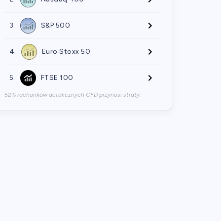
3.
S&P 500
4.
Euro Stoxx 50
5.
FTSE 100
52% rachunków detalicznych CFD przynosi straty.