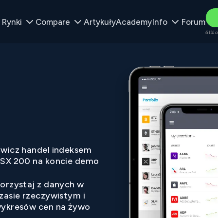
Rynki
Compare
Artykuły
Academy
Info
Forum
61% o
wicz handel indeksem
SX 200 na koncie demo
orzystaj z danych w
zasie rzeczywistym i
ykresów cen na żywo