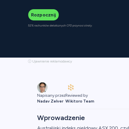
Rozpocznij
52% rachunków detalicznych CFD przynosi straty.
ⓘ Ujawnienie reklamodawcy
Reviewed by
Napisany przez
Wikitoro Team
Nadav Zelver
Wprowadzenie
Australijski indeks giełdowy ASX 200, czyl