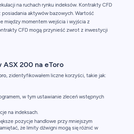
kulacji na ruchach rynku indeksów. Kontrakty CFD
ez posiadania aktywów bazowych. Wartość
nie między momentem wejścia i wyjścia z
i kontrakty CFD mogą przynieść zwrot z inwestycji
w ASX 200 na eToro
oro
, zidentyfikowałem liczne korzyści, takie jak:
nogramem, w tym ustawianie zleceń wstępnych
cje na indeksach.
większe pozycje handlowe przy mniejszym
iętać, że limity dźwigni mogą się różnić w