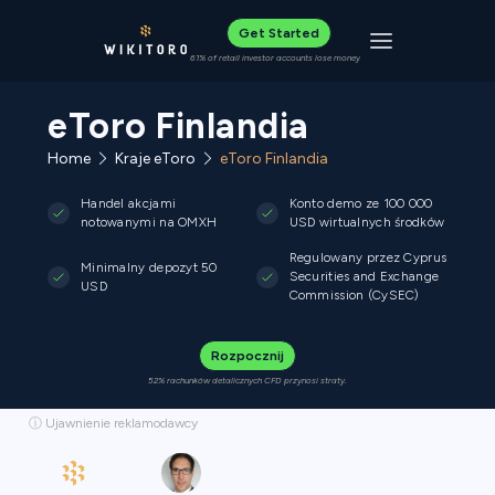
Get Started
Toggle navigat
61% of retail investor accounts lose money
eToro Finlandia
Home
Kraje eToro
eToro Finlandia
Handel akcjami
Konto demo ze 100 000
notowanymi na OMXH
USD wirtualnych środków
Regulowany przez Cyprus
Minimalny depozyt 50
Securities and Exchange
USD
Commission (CySEC)
Rozpocznij
52% rachunków detalicznych CFD przynosi straty.
ⓘ Ujawnienie reklamodawcy