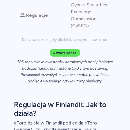
Cyprus Securities
Exchange
🏛️
Regulacje
Commission
(CySEC)
Kluczowe szczegóły dla fińskich rezydentów eToro
Otwórz konto!
52% rachunków inwestorów detalicznych traci pieniądze
podczas handlu kontraktami CFD z tym dostawcą.
Powinieneś rozważyć, czy możesz sobie pozwolić na
podjęcie wysokiego ryzyka utraty pieniędzy.
Regulacja w Finlandii: Jak to
działa?
eToro działa w Finlandii pod egidą eToro
(Europe) Ltd., spółki świadczącej usługi