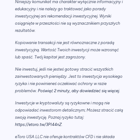
Niniejszy komunikat ma charakter wyłącznie informacyjny i
edukacyjny i nie należy go traktować jako porady
inwestycyjnej ani rekomendacji inwestycyjnej. Wyniki
osiągnięte w przeszłości nie są wyznacznikiem przyszłych
rezultatów.
Kopiowanie transakcji nie jest równoznaczne z poradą
inwestycyjną. Wartość Twoich inwestycji może wzrosnąć
lub spaść. Twój kapitał jest zagrożony.
Nie inwestuj, jeśli nie jesteś gotowy stracić wszystkich
zainwestowanych pieniędzy. Jest to inwestycja wysokiego
ryzyka i nie powinieneś oczekiwać ochrony w razie
.
problemów.
Poświęć 2 minuty, aby dowiedzieć się więcej
Inwestycje w kryptowaluty są ryzykowne i mogą nie
odpowiadać inwestorom detalicznym; Możesz stracić całą
swoją inwestycję. Poznaj ryzyko tutaj:
https://etoro.tw/3PI44nZ
.
eToro USA LLC nie oferuje kontraktów CFD i nie składa