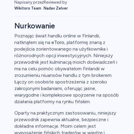
Napisany przez
Reviewed by
Wikitoro Team
Nadav Zelver
Nurkowanie
Poznając świat handlu online w Finlandii,
natknąłem się na
eToro
, platformę znaną z
aluty
podejścia zorientowanego na użytkownika i
różnorodnych opcji inwestycyjnych. Niniejszy
przewodnik jest kulminacją moich doświadczeń i
ma na celu pomóc obywatelom Finlandii w
zrozumieniu niuansów handlu z tym brokerem.
Łączy on osobiste spostrzeżenia z szeroko
zakrojonymi badaniami, oferując jasne,
wiarygodne i kompleksowe spojrzenie na sposób
owa
działania platformy na rynku fińskim.
Oparty na praktycznym zastosowaniu, niniejszy
y
przewodnik zapewnia aktualne, bezpieczne i
dokładne informacje. Moim celem jest
ca
wyposażenie fińskich traderów w wiedzę i