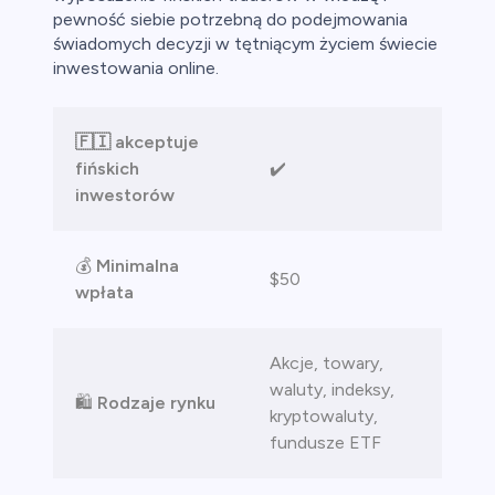
pewność siebie potrzebną do podejmowania
ch CFD
świadomych decyzji w tętniącym życiem świecie
inwestowania online.
🇫🇮 akceptuje
fińskich
✔️
inwestorów
💰
Minimalna
$50
wpłata
Akcje, towary,
waluty, indeksy,
🛍️
Rodzaje rynku
kryptowaluty,
fundusze ETF