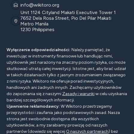
info@wikitoro.org
Unit 1124 Cityland Makati Executive Tower 1
7652 Dela Rosa Street, Pio Del Pilar Makati
Metro Manila
1230 Philippines
Wyłączenie odpowiedzialności:
Należy pamiętać, że
inwestując w instrumenty finansowe lub handlując nimi,
użytkownik jest narażony na znaczny poziom ryzyka, co może
skutkować utratą całej inwestycji. Istotne jest, aby brać udział
w takich działaniach tylko z jasnym zrozumieniem związanego
z nimi ryzyka. Wikitoro nie oferuje porad inwestycyjnych,
handlowych ani żadnych innych. Zachęcamy użytkowników
do zapoznania się z naszymi
Zasady i warunki
w celu uzyskania
bardziej szczegółowych informacji.
Ujawnienie reklamodawcy:
W Wikitoro przestrzegamy
przejrzystości i zaufania jako podstawowych zasad. Nasza
strona jest swobodnie dostępna dla wszystkich
użytkowników, a my zarabiamy prowizję od naszych
partnerów (dowiedz się więcej
O naszych partnerach
) bez