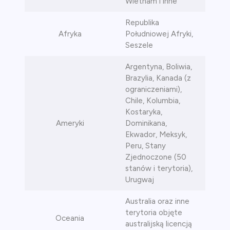
Wietnam i inne
Republika
Afryka
Południowej Afryki,
Seszele
Argentyna, Boliwia,
Brazylia, Kanada (z
ograniczeniami),
Chile, Kolumbia,
Kostaryka,
Ameryki
Dominikana,
Ekwador, Meksyk,
Peru, Stany
Zjednoczone (50
stanów i terytoria),
Urugwaj
Australia oraz inne
terytoria objęte
Oceania
australijską licencją