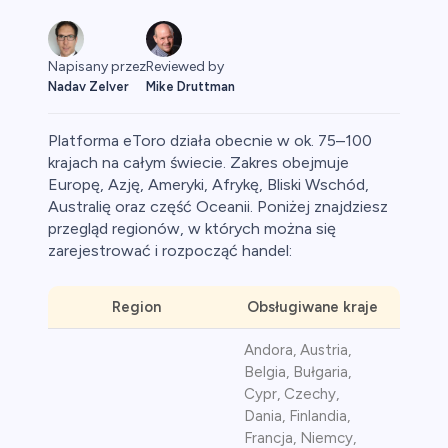
Reviewed by
Napisany przez
Mike Druttman
Nadav Zelver
Platforma eToro działa obecnie w ok. 75–100
krajach na całym świecie. Zakres obejmuje
Europę, Azję, Ameryki, Afrykę, Bliski Wschód,
Australię oraz część Oceanii. Poniżej znajdziesz
aluty
przegląd regionów, w których można się
zarejestrować i rozpocząć handel:
Region
Obsługiwane kraje
Andora, Austria,
Belgia, Bułgaria,
Cypr, Czechy,
owa
Dania, Finlandia,
Francja, Niemcy,
y