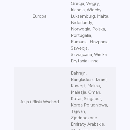
Grecja, Węgry,
Irlandia, Włochy,
ca
Europa
Luksemburg, Malta,
Niderlandy,
ch CFD
Norwegia, Polska,
Portugalia,
Rumunia, Hiszpania,
Szwecja,
Szwajcaria, Wielka
Brytania i inne
Bahrajn,
Bangladesz, Izrael,
Kuwejt, Makau,
Malezja, Oman,
Katar, Singapur,
Azja i Bliski Wschód
Korea Południowa,
Tajwan,
Zjednoczone
Emiraty Arabskie,