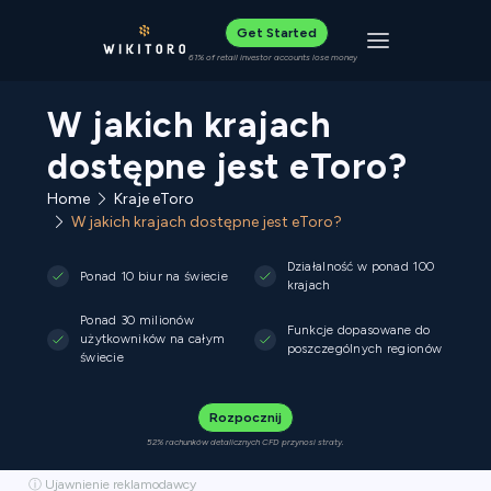
Get Started
Toggle navigat
61% of retail investor accounts lose money
W jakich krajach
dostępne jest eToro?
Home
Kraje eToro
W jakich krajach dostępne jest eToro?
Działalność w ponad 100
Ponad 10 biur na świecie
krajach
Ponad 30 milionów
Funkcje dopasowane do
użytkowników na całym
poszczególnych regionów
świecie
Rozpocznij
52% rachunków detalicznych CFD przynosi straty.
ⓘ Ujawnienie reklamodawcy