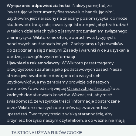
Wyłączenie odpowiedzialności:
Należy pamiętać, że
inwestując w instrumenty finansowe lub handlując nimi,
użytkownik jest narażony na znaczny poziom ryzyka, co może
skutkować utratą całej inwestycji. Istotne jest, aby brać udział
w takich działaniach tylko z jasnym zrozumieniem związanego
z nimi ryzyka. Wikitoro nie oferuje porad inwestycyjnych,
handlowych ani żadnych innych. Zachęcamy użytkowników
do zapoznania się z naszymi
Zasady i warunki
w celu uzyskania
bardziej szczegółowych informacji.
Ujawnienie reklamodawcy:
W Wikitoro przestrzegamy
przejrzystości i zaufania jako podstawowych zasad. Nasza
strona jest swobodnie dostępna dla wszystkich
użytkowników, a my zarabiamy prowizję od naszych
partnerów (dowiedz się więcej
O naszych partnerach
) bez
żadnych dodatkowych kosztów. Ważne jest, aby mieć
świadomość, że wszystkie treści i informacje dostarczane
przez Wikitoro i naszych partnerów są tworzone bez
uprzedzeń. Tworzymy treści z wielką starannością, aby
przynieść korzyści naszym czytelnikom, a co ważne, nie mają
na nie wpływu żadne umowy o wynagrodzenie z naszymi
TA STRONA UŻYWA PLIKÓW COOKIE
partnerami.