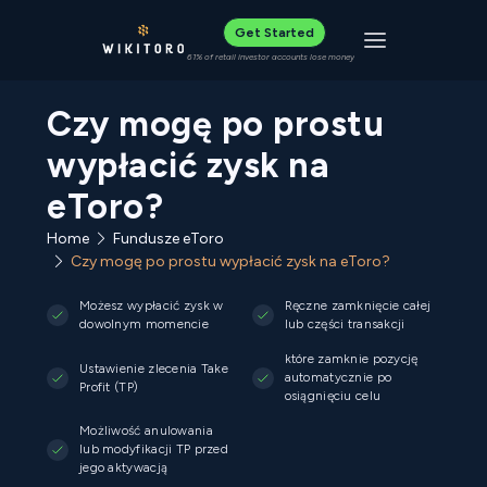
Get Started
Toggle navigat
61% of retail investor accounts lose money
Czy mogę po prostu
wypłacić zysk na
eToro?
Home
Fundusze eToro
Czy mogę po prostu wypłacić zysk na eToro?
Możesz wypłacić zysk w
Ręczne zamknięcie całej
dowolnym momencie
lub części transakcji
które zamknie pozycję
Ustawienie zlecenia Take
automatycznie po
Profit (TP)
osiągnięciu celu
Możliwość anulowania
lub modyfikacji TP przed
jego aktywacją