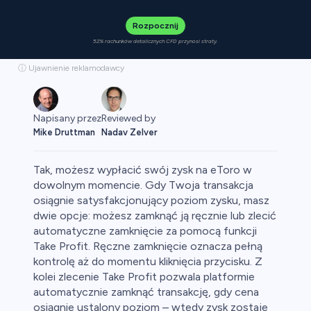
Rozpocznij
52% rachunków detalicznych CFD przynosi straty.
ⓘ Ujawnienie reklamodawcy
Napisany przez
Reviewed by
Mike Druttman
Nadav Zelver
Tak, możesz wypłacić swój zysk na eToro w
dowolnym momencie. Gdy Twoja transakcja
osiągnie satysfakcjonujący poziom zysku, masz
dwie opcje: możesz zamknąć ją ręcznie lub zlecić
aluty
automatyczne zamknięcie za pomocą funkcji
Take Profit. Ręczne zamknięcie oznacza pełną
kontrolę aż do momentu kliknięcia przycisku. Z
kolei zlecenie Take Profit pozwala platformie
automatycznie zamknąć transakcję, gdy cena
osiągnie ustalony poziom – wtedy zysk zostaje