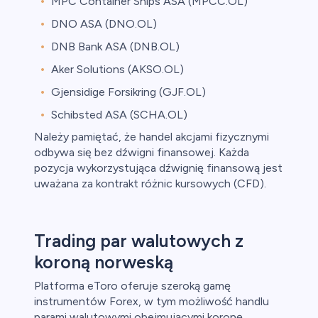
MPC Container Ships ASA (MPCC.OL)
DNO ASA (DNO.OL)
DNB Bank ASA (DNB.OL)
Aker Solutions (AKSO.OL)
Gjensidige Forsikring (GJF.OL)
Schibsted ASA (SCHA.OL)
Należy pamiętać, że handel akcjami fizycznymi
odbywa się bez dźwigni finansowej. Każda
pozycja wykorzystująca dźwignię finansową jest
uważana za kontrakt różnic kursowych (CFD).
Trading par walutowych z
koroną norweską
Platforma eToro oferuje szeroką gamę
instrumentów Forex, w tym możliwość handlu
parami walutowymi obejmującymi koronę