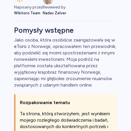
Napisany przez
Reviewed by
Wikitoro Team
Nadav Zelver
Pomysły wstępne
Jako osoba, która osobiście zaangażowała się w
eToro
z Norwegii, opracowałem ten przewodnik,
aluty
aby podzielić się moimi spostrzeżeniami z innymi
norweskimi inwestorami. Moja podróż na
platformie została ukształtowana przez
wyjątkowy krajobraz finansowy Norwegii,
zapewniając mi głębokie zrozumienie niuansów
związanych z udanym handlem online.
Rozpakowanie tematu
owa
Ta strona, którą stworzyłem, jest wynikiem
y
mojego rozległego doświadczenia i badań,
dostosowanych do konkretnych potrzeb i