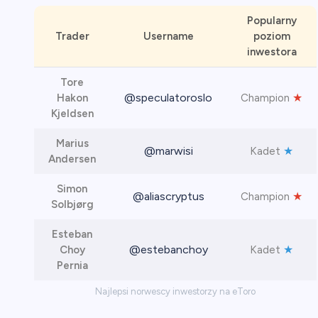
Popularny
Trader
Username
poziom
inwestora
Tore
@speculatoroslo
★
Hakon
Champion
Kjeldsen
Marius
@marwisi
★
Kadet
Andersen
Simon
@aliascryptus
★
Champion
Solbjørg
Esteban
@estebanchoy
★
Choy
Kadet
Pernia
Najlepsi norwescy inwestorzy na eToro