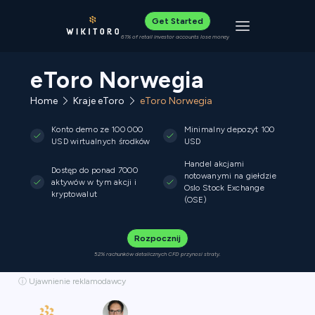
Get Started
Toggle navigat
61% of retail investor accounts lose money
eToro Norwegia
Home
Kraje eToro
eToro Norwegia
Konto demo ze 100 000
Minimalny depozyt 100
USD wirtualnych środków
USD
Handel akcjami
Dostęp do ponad 7000
notowanymi na giełdzie
aktywów w tym akcji i
Oslo Stock Exchange
kryptowalut
(OSE)
Rozpocznij
52% rachunków detalicznych CFD przynosi straty.
ⓘ Ujawnienie reklamodawcy