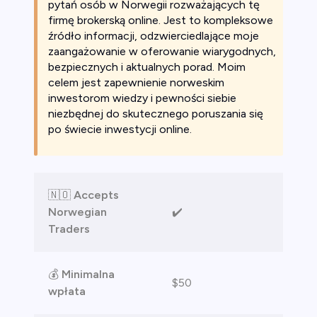
pytań osób w Norwegii rozważających tę
ca
firmę brokerską online. Jest to kompleksowe
ch CFD
źródło informacji, odzwierciedlające moje
zaangażowanie w oferowanie wiarygodnych,
bezpiecznych i aktualnych porad. Moim
celem jest zapewnienie norweskim
inwestorom wiedzy i pewności siebie
niezbędnej do skutecznego poruszania się
po świecie inwestycji online.
🇳🇴
Accepts
Norwegian
✔️
Traders
💰
Minimalna
$50
wpłata