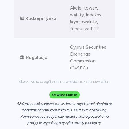
Akcje, towary,
waluty, indeksy,
🛍️
Rodzaje rynku
kryptowaluty,
fundusze ETF
Cyprus Securities
Exchange
🏛️
Regulacje
Commission
(CySEC)
Kluczowe szczegóły dla norweskich rezydentów eToro
Otwórz konto!
52% rachunków inwestorów detalicznych traci pieniądze
podczas handlu kontraktami CFD z tym dostawcą.
Powinieneś rozważyć, czy możesz sobie pozwolić na
podjęcie wysokiego ryzyka utraty pieniędzy.