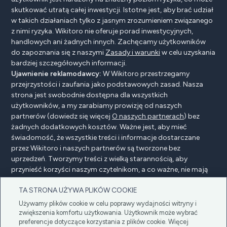
skutkować utratą całej inwestycji. Istotne jest, aby brać udział
w takich działaniach tylko z jasnym zrozumieniem związanego
z nimi ryzyka. Wikitoro nie oferuje porad inwestycyjnych,
handlowych ani żadnych innych. Zachęcamy użytkowników
do zapoznania się z naszymi
Zasady i warunki
w celu uzyskania
bardziej szczegółowych informacji.
Ujawnienie reklamodawcy:
W Wikitoro przestrzegamy
przejrzystości i zaufania jako podstawowych zasad. Nasza
strona jest swobodnie dostępna dla wszystkich
użytkowników, a my zarabiamy prowizję od naszych
partnerów (dowiedz się więcej
O naszych partnerach
) bez
żadnych dodatkowych kosztów. Ważne jest, aby mieć
świadomość, że wszystkie treści i informacje dostarczane
przez Wikitoro i naszych partnerów są tworzone bez
uprzedzeń. Tworzymy treści z wielką starannością, aby
przynieść korzyści naszym czytelnikom, a co ważne, nie mają
na nie wpływu żadne umowy o wynagrodzenie z naszymi
TA STRONA UŻYWA PLIKÓW COOKIE
partnerami.
Używamy plików cookie w celu poprawy wydajności witryny i
zwiększenia komfortu użytkowania. Użytkownik może wybrać
preferencje dotyczące korzystania z plików cookie. Więcej