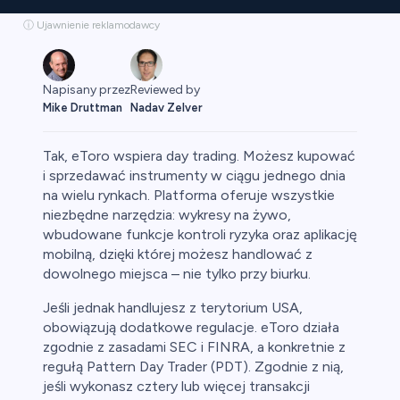
ⓘ Ujawnienie reklamodawcy
Napisany przez
Reviewed by
Mike Druttman
Nadav Zelver
Tak, eToro wspiera day trading. Możesz kupować
i sprzedawać instrumenty w ciągu jednego dnia
na wielu rynkach. Platforma oferuje wszystkie
niezbędne narzędzia: wykresy na żywo,
aluty
wbudowane funkcje kontroli ryzyka oraz aplikację
mobilną, dzięki której możesz handlować z
dowolnego miejsca – nie tylko przy biurku.
Jeśli jednak handlujesz z terytorium USA,
obowiązują dodatkowe regulacje. eToro działa
zgodnie z zasadami SEC i FINRA, a konkretnie z
regułą Pattern Day Trader (PDT). Zgodnie z nią,
owa
jeśli wykonasz cztery lub więcej transakcji