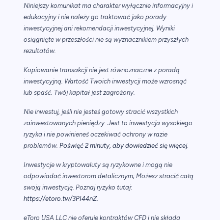
Niniejszy komunikat ma charakter wyłącznie informacyjny i
edukacyjny i nie należy go traktować jako porady
inwestycyjnej ani rekomendacji inwestycyjnej. Wyniki
osiągnięte w przeszłości nie są wyznacznikiem przyszłych
rezultatów.
Kopiowanie transakcji nie jest równoznaczne z poradą
inwestycyjną. Wartość Twoich inwestycji może wzrosnąć
lub spaść. Twój kapitał jest zagrożony.
Nie inwestuj, jeśli nie jesteś gotowy stracić wszystkich
zainwestowanych pieniędzy. Jest to inwestycja wysokiego
ryzyka i nie powinieneś oczekiwać ochrony w razie
.
problemów.
Poświęć 2 minuty, aby dowiedzieć się więcej
Inwestycje w kryptowaluty są ryzykowne i mogą nie
odpowiadać inwestorom detalicznym; Możesz stracić całą
swoją inwestycję. Poznaj ryzyko tutaj:
https://etoro.tw/3PI44nZ
.
eToro USA LLC nie oferuje kontraktów CFD i nie składa