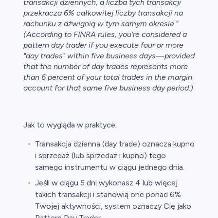
transakcji dziennych, a liczba tych transakcji
przekracza 6% całkowitej liczby transakcji na
rachunku z dźwignią w tym samym okresie.”
(According to FINRA rules, you’re considered a
pattern day trader if you execute four or more
"day trades" within five business days—provided
that the number of day trades represents more
than 6 percent of your total trades in the margin
account for that same five business day period.)
Jak to wygląda w praktyce:
Transakcja dzienna (day trade) oznacza kupno
i sprzedaż (lub sprzedaż i kupno) tego
samego instrumentu w ciągu jednego dnia.
Jeśli w ciągu 5 dni wykonasz 4 lub więcej
takich transakcji i stanowią one ponad 6%
Twojej aktywności, system oznaczy Cię jako
Pattern Day Trader.