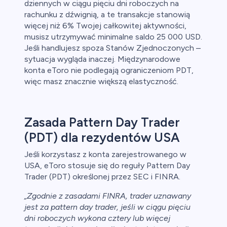
dziennych w ciągu pięciu dni roboczych na
rachunku z dźwignią, a te transakcje stanowią
y
więcej niż 6% Twojej całkowitej aktywności,
musisz utrzymywać minimalne saldo 25 000 USD.
ca
Jeśli handlujesz spoza Stanów Zjednoczonych –
sytuacja wygląda inaczej. Międzynarodowe
ch CFD
konta eToro nie podlegają ograniczeniom PDT,
więc masz znacznie większą elastyczność.
Zasada Pattern Day Trader
(PDT) dla rezydentów USA
Jeśli korzystasz z konta zarejestrowanego w
USA, eToro stosuje się do reguły Pattern Day
Trader (PDT) określonej przez SEC i FINRA.
„Zgodnie z zasadami FINRA, trader uznawany
jest za pattern day trader, jeśli w ciągu pięciu
dni roboczych wykona cztery lub więcej