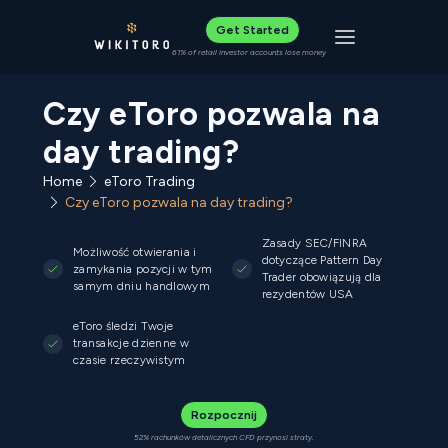
Get Started
Toggle navigat
61% of retail investor accounts lose money
Czy eToro pozwala na
day trading?
Home
eToro Trading
Czy eToro pozwala na day trading?
Zasady SEC/FINRA
Możliwość otwierania i
dotyczące Pattern Day
zamykania pozycji w tym
Trader obowiązują dla
samym dniu handlowym
rezydentów USA
eToro śledzi Twoje
transakcje dzienne w
czasie rzeczywistym
Rozpocznij
52% rachunków detalicznych CFD przynosi straty.