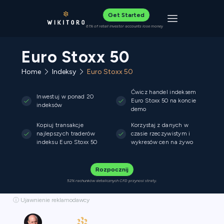
Get Started
Toggle navigat
61% of retail investor accounts lose money
Euro Stoxx 50
Home
Indeksy
Euro Stoxx 50
Ćwicz handel indeksem
Inwestuj w ponad 20
Euro Stoxx 50 na koncie
indeksów
demo
Kopiuj transakcje
Korzystaj z danych w
najlepszych traderów
czasie rzeczywistym i
indeksu Euro Stoxx 50
wykresów cen na żywo
Rozpocznij
52% rachunków detalicznych CFD przynosi straty.
ⓘ Ujawnienie reklamodawcy