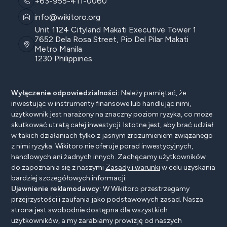
+63-955-411-0060
info@wikitoro.org
Unit 1124 Cityland Makati Executive Tower 1
7652 Dela Rosa Street, Pio Del Pilar Makati
Metro Manila
1230 Philippines
Wyłączenie odpowiedzialności:
Należy pamiętać, że
inwestując w instrumenty finansowe lub handlując nimi,
użytkownik jest narażony na znaczny poziom ryzyka, co może
skutkować utratą całej inwestycji. Istotne jest, aby brać udział
w takich działaniach tylko z jasnym zrozumieniem związanego
z nimi ryzyka. Wikitoro nie oferuje porad inwestycyjnych,
handlowych ani żadnych innych. Zachęcamy użytkowników
do zapoznania się z naszymi
Zasady i warunki
w celu uzyskania
bardziej szczegółowych informacji.
Ujawnienie reklamodawcy:
W Wikitoro przestrzegamy
przejrzystości i zaufania jako podstawowych zasad. Nasza
strona jest swobodnie dostępna dla wszystkich
użytkowników, a my zarabiamy prowizję od naszych