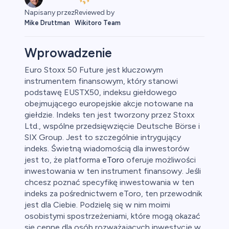
Napisany przez
Reviewed by
Mike Druttman
Wikitoro Team
Wprowadzenie
Euro Stoxx 50 Future jest kluczowym
instrumentem finansowym, który stanowi
aluty
podstawę EUSTX50, indeksu giełdowego
obejmującego europejskie akcje notowane na
giełdzie. Indeks ten jest tworzony przez Stoxx
Ltd., wspólne przedsięwzięcie Deutsche Börse i
SIX Group. Jest to szczególnie intrygujący
indeks. Świetną wiadomością dla inwestorów
0
jest to, że platforma
eToro
oferuje możliwości
inwestowania w ten instrument finansowy. Jeśli
chcesz poznać specyfikę inwestowania w ten
indeks za pośrednictwem eToro, ten przewodnik
jest dla Ciebie. Podzielę się w nim moimi
 50
osobistymi spostrzeżeniami, które mogą okazać
się cenne dla osób rozważających inwestycję w