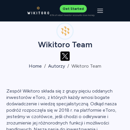
Get Started
Toggle navigat
61% of retail investor accounts lose money
Wikitoro Team
Home
Autorzy
Wikitoro Team
Zespół Wikitoro składa się z grupy pięciu oddanych
inwestorów eToro, z których każdy wnosi bogate
doświadczenie i wiedzę specjalistyczną. Odkąd nasza
podróż rozpoczęła się w 2018 r. na platformie eToro,
jesteśmy w czołówce, jeśli chodzi o odkrywanie i
zrozumienie jej różnorodnych funkcji i możliwości
handlowych. Nasza pasja do inwestowania i