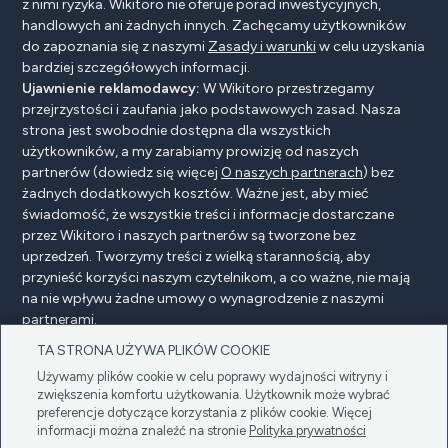
z nimi ryzyka. Wikitoro nie oferuje porad inwestycyjnych,
handlowych ani żadnych innych. Zachęcamy użytkowników
do zapoznania się z naszymi
Zasady i warunki
w celu uzyskania
bardziej szczegółowych informacji.
Ujawnienie reklamodawcy:
W Wikitoro przestrzegamy
przejrzystości i zaufania jako podstawowych zasad. Nasza
strona jest swobodnie dostępna dla wszystkich
użytkowników, a my zarabiamy prowizję od naszych
partnerów (dowiedz się więcej
O naszych partnerach
) bez
żadnych dodatkowych kosztów. Ważne jest, aby mieć
świadomość, że wszystkie treści i informacje dostarczane
przez Wikitoro i naszych partnerów są tworzone bez
uprzedzeń. Tworzymy treści z wielką starannością, aby
przynieść korzyści naszym czytelnikom, a co ważne, nie mają
na nie wpływu żadne umowy o wynagrodzenie z naszymi
partnerami.
TA STRONA UŻYWA PLIKÓW COOKIE
Używamy plików cookie w celu poprawy wydajności witryny i
Ujawnienie reklamodawcy
Polityka prywatności
zwiększenia komfortu użytkowania. Użytkownik może wybrać
preferencje dotyczące korzystania z plików cookie. Więcej
Cookie policy
Regulamin
informacji można znaleźć na stronie
Polityka prywatności
Copyright © 2025 Wikitoro Wszelkie prawa