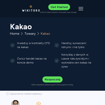
Get Started
Toggle navigat
61% of retail investor accounts lose money
Kakao
Home
Towary
Kakao
Inwestuj w kontrakty CFD
Handluj surowcami
na kakao
rolnymi i nie tylko
Korzystaj z danych w
Ćwicz handel kakao na
czasie rzeczywistym i
koncie demo
wykresów cen kakao na
żywo
Rozpocznij
52% rachunków detalicznych CFD przynosi straty.
ⓘ Ujawnienie reklamodawcy