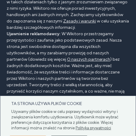
w takich działaniach tylko z jasnym zrozumieniem związanego
z nimi ryzyka. Wikitoro nie oferuje porad inwestycyjnych,
handlowych ani żadnych innych. Zachęcamy użytkowników
do zapoznania się z naszymi
Zasady i warunki
w celu uzyskania
bardziej szczegółowych informacji.
Ujawnienie reklamodawcy:
W Wikitoro przestrzegamy
przejrzystości i zaufania jako podstawowych zasad. Nasza
strona jest swobodnie dostępna dla wszystkich
użytkowników, a my zarabiamy prowizję od naszych
partnerów (dowiedz się więcej
O naszych partnerach
) bez
żadnych dodatkowych kosztów. Ważne jest, aby mieć
świadomość, że wszystkie treści i informacje dostarczane
przez Wikitoro i naszych partnerów są tworzone bez
uprzedzeń. Tworzymy treści z wielką starannością, aby
przynieść korzyści naszym czytelnikom, a co ważne, nie mają
na nie wpływu żadne umowy o wynagrodzenie z naszymi
TA STRONA UŻYWA PLIKÓW COOKIE
partnerami.
Używamy plików cookie w celu poprawy wydajności witryny i
zwiększenia komfortu użytkowania. Użytkownik może wybrać
preferencje dotyczące korzystania z plików cookie. Więcej
Ujawnienie reklamodawcy
Polityka prywatności
informacji można znaleźć na stronie
Polityka prywatności
Cookie policy
Regulamin