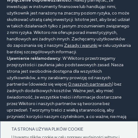
Wyłączenie odpowiedzialności:
Należy pamiętać, że
inwestując w instrumenty finansowe lub handlując nimi,
użytkownik jest narażony na znaczny poziom ryzyka, co może
skutkować utratą całej inwestycji. Istotne jest, aby brać udział
w takich działaniach tylko z jasnym zrozumieniem związanego
z nimi ryzyka. Wikitoro nie oferuje porad inwestycyjnych,
handlowych ani żadnych innych. Zachęcamy użytkowników
do zapoznania się z naszymi
Zasady i warunki
w celu uzyskania
bardziej szczegółowych informacji.
Ujawnienie reklamodawcy:
W Wikitoro przestrzegamy
przejrzystości i zaufania jako podstawowych zasad. Nasza
strona jest swobodnie dostępna dla wszystkich
użytkowników, a my zarabiamy prowizję od naszych
partnerów (dowiedz się więcej
O naszych partnerach
) bez
żadnych dodatkowych kosztów. Ważne jest, aby mieć
świadomość, że wszystkie treści i informacje dostarczane
przez Wikitoro i naszych partnerów są tworzone bez
uprzedzeń. Tworzymy treści z wielką starannością, aby
przynieść korzyści naszym czytelnikom, a co ważne, nie mają
na nie wpływu żadne umowy o wynagrodzenie z naszymi
TA STRONA UŻYWA PLIKÓW COOKIE
partnerami.
Używamy plików cookie w celu poprawy wydajności witryny i