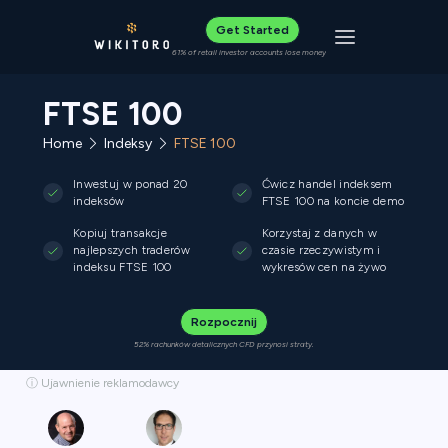
Get Started
Toggle navigat
61% of retail investor accounts lose money
FTSE 100
Home
Indeksy
FTSE 100
Inwestuj w ponad 20
Ćwicz handel indeksem
indeksów
FTSE 100 na koncie demo
Kopiuj transakcje
Korzystaj z danych w
najlepszych traderów
czasie rzeczywistym i
indeksu FTSE 100
wykresów cen na żywo
Rozpocznij
52% rachunków detalicznych CFD przynosi straty.
ⓘ Ujawnienie reklamodawcy