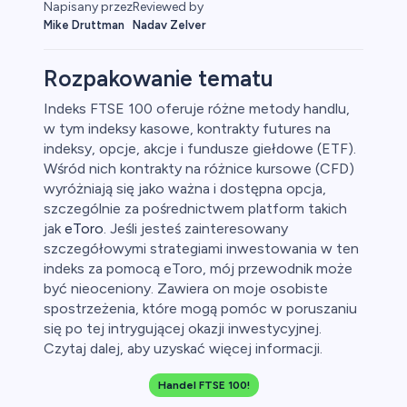
Napisany przez
Reviewed by
Mike Druttman
Nadav Zelver
Rozpakowanie tematu
Indeks FTSE 100 oferuje różne metody handlu,
w tym indeksy kasowe, kontrakty futures na
aluty
indeksy, opcje, akcje i fundusze giełdowe (ETF).
Wśród nich kontrakty na różnice kursowe (CFD)
wyróżniają się jako ważna i dostępna opcja,
szczególnie za pośrednictwem platform takich
jak
eToro
. Jeśli jesteś zainteresowany
szczegółowymi strategiami inwestowania w ten
0
indeks za pomocą eToro, mój przewodnik może
być nieoceniony. Zawiera on moje osobiste
spostrzeżenia, które mogą pomóc w poruszaniu
się po tej intrygującej okazji inwestycyjnej.
Czytaj dalej, aby uzyskać więcej informacji.
 50
Handel FTSE 100!