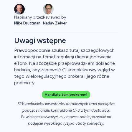
Napisany przez
Reviewed by
Mike Druttman
Nadav Zelver
Uwagi wstępne
Prawdopodobnie szukasz tutaj szczegółowych
informacji na temat regulacji i licencjonowania
aluty
eToro. Na szczęście przeprowadziłem dokładne
badania, aby zapewnić Ci kompleksowy wgląd w
tego wieloregulacyjnego brokera i jego różne
podmioty.
Handluj z tym brokerem!
52% rachunków inwestorów detalicznych traci pieniądze
podczas handlu kontraktami CFD z tym dostawcą.
owa
Powinieneś rozważyć, czy możesz sobie pozwolić na
podjęcie wysokiego ryzyka utraty pieniędzy.
y