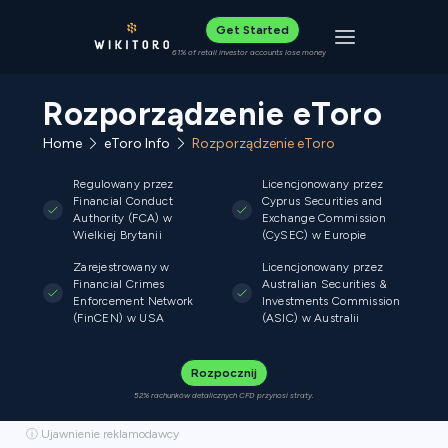
Get Started
Toggle navigat
61% of retail investor accounts lose money
Rozporządzenie eToro
Home
eToro Info
Rozporządzenie eToro
Regulowany przez
Licencjonowany przez
Financial Conduct
Cyprus Securities and
Authority (FCA) w
Exchange Commission
Wielkiej Brytanii
(CySEC) w Europie
Zarejestrowany w
Licencjonowany przez
Financial Crimes
Australian Securities &
Enforcement Network
Investments Commission
(FinCEN) w USA
(ASIC) w Australii
Rozpocznij
52% rachunków detalicznych CFD przynosi straty.
ⓘ Ujawnienie reklamodawcy