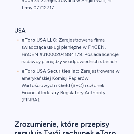
900923. Zarejestrowana w Anglii i Walii, nr
firmy 07712717.
USA
eToro USA LLC:
Zarejestrowana firma
świadcząca usługi pieniężne w FinCEN,
FinCEN #31000204884179. Posiada licencje
nadawcy pieniędzy w odpowiednich stanach.
eToro USA Securities Inc:
Zarejestrowana w
amerykańskiej Komisji Papierów
Wartościowych i Giełd (SEC) i członek
Financial Industry Regulatory Authority
(FINRA).
Zrozumienie, które przepisy
regulują Twój rachunek eToro