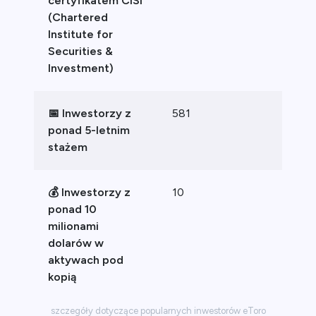
certyfikatem CISI
(Chartered
Institute for
Securities &
Investment)
📅 Inwestorzy z
581
ponad 5-letnim
stażem
💰 Inwestorzy z
10
ponad 10
milionami
dolarów w
aktywach pod
kopią
szczegóły dotyczące popularnych inwestorów eToro