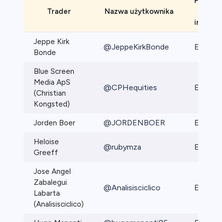
Popular
Trader
Nazwa użytkownika
pozio
inwesto
Jeppe Kirk
@JeppeKirkBonde
Elite Pr
Bonde
Blue Screen
Media ApS
@CPHequities
Elite Pr
(Christian
Kongsted)
@JORDENBOER
Jorden Boer
Elite Pr
Heloise
@rubymza
Elite Pr
Greeff
Jose Angel
Zabalegui
@Analisisciclico
Elite
Labarta
(Analisisciclico)