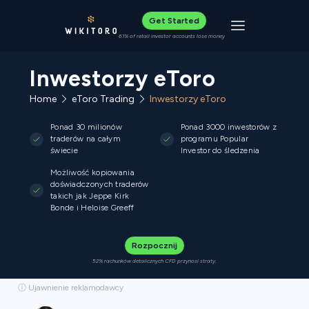
Get Started
Toggle navigat
61% of retail investor accounts lose money
Inwestorzy eToro
Home
eToro Trading
Inwestorzy eToro
Ponad 30 milionów
Ponad 3000 inwestorów z
traderów na całym
programu Popular
świecie
Investor do śledzenia
Możliwość kopiowania
doświadczonych traderów
takich jak Jeppe Kirk
Bonde i Heloise Greeff
Rozpocznij
52% rachunków detalicznych CFD przynosi straty.
ⓘ Ujawnienie reklamodawcy