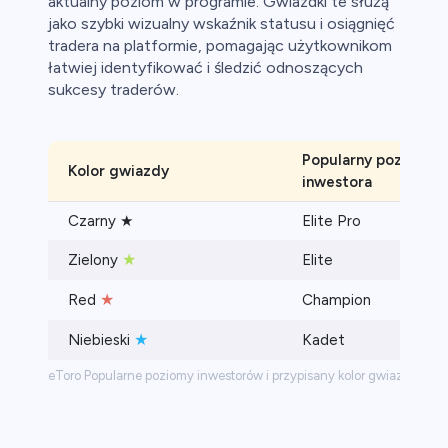
aktualny poziom w programie. Gwiazdki te służą
jako szybki wizualny wskaźnik statusu i osiągnięć
tradera na platformie, pomagając użytkownikom
łatwiej identyfikować i śledzić odnoszących
sukcesy traderów.
Popularny poziom
Kolor gwiazdy
inwestora
Czarny ★
Elite Pro
★
Zielony
Elite
★
Red
Champion
★
Niebieski
Kadet
eToro Popularne poziomy inwestorów i przypisany kolor gwiazdek na i