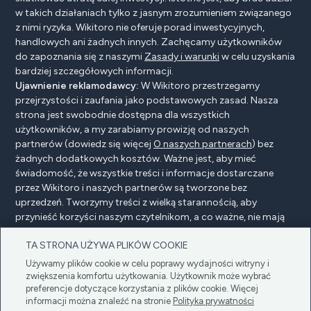
w takich działaniach tylko z jasnym zrozumieniem związanego
z nimi ryzyka. Wikitoro nie oferuje porad inwestycyjnych,
handlowych ani żadnych innych. Zachęcamy użytkowników
do zapoznania się z naszymi
Zasady i warunki
w celu uzyskania
bardziej szczegółowych informacji.
Ujawnienie reklamodawcy:
W Wikitoro przestrzegamy
przejrzystości i zaufania jako podstawowych zasad. Nasza
strona jest swobodnie dostępna dla wszystkich
użytkowników, a my zarabiamy prowizję od naszych
partnerów (dowiedz się więcej
O naszych partnerach
) bez
żadnych dodatkowych kosztów. Ważne jest, aby mieć
świadomość, że wszystkie treści i informacje dostarczane
przez Wikitoro i naszych partnerów są tworzone bez
uprzedzeń. Tworzymy treści z wielką starannością, aby
przynieść korzyści naszym czytelnikom, a co ważne, nie mają
na nie wpływu żadne umowy o wynagrodzenie z naszymi
TA STRONA UŻYWA PLIKÓW COOKIE
partnerami.
Używamy plików cookie w celu poprawy wydajności witryny i
zwiększenia komfortu użytkowania. Użytkownik może wybrać
preferencje dotyczące korzystania z plików cookie. Więcej
Ujawnienie reklamodawcy
Polityka prywatności
informacji można znaleźć na stronie
Polityka prywatności