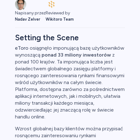
Reviewed by
Napisany przez
Wikitoro Team
Nadav Zelver
Setting the Scene
eToro
osiągnęło imponującą bazę użytkowników
wynoszącą
ponad 33 miliony inwestorów
z
aluty
ponad 100 krajów. Ta imponująca liczba jest
świadectwem globalnego zasięgu platformy i
rosnącego zainteresowania rynkami finansowymi
wśród użytkowników na całym świecie.
Platforma, dostępna zarówno za pośrednictwem
aplikacji internetowych, jak i mobilnych, ułatwia
miliony transakcji każdego miesiąca,
odzwierciedlając jej znaczącą rolę w świecie
owa
handlu online.
Wzrost globalnej bazy klientów można przypisać
y
rosnącemu zainteresowaniu rynkami