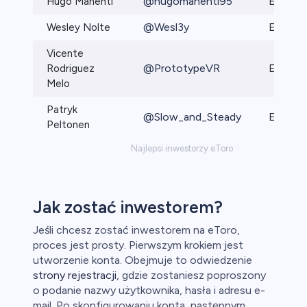
@hugomanenti95
Hugo Manenti
Elite
@Wesl3y
Wesley Nolte
Elite Pr
Vicente
@PrototypeVR
Rodriguez
Elite
Melo
Patryk
@Slow_and_Steady
Elite
Peltonen
Najlepsi inwestorzy eToro
Jak zostać inwestorem?
Jeśli chcesz zostać inwestorem na eToro,
proces jest prosty. Pierwszym krokiem jest
utworzenie konta. Obejmuje to odwiedzenie
strony rejestracji
, gdzie zostaniesz poproszony
o podanie nazwy użytkownika, hasła i adresu e-
mail. Po skonfigurowaniu konta, następnym