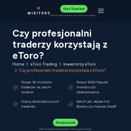
Get Started
Toggle navigat
61% of retail investor accounts lose money
Czy profesjonalni
traderzy korzystają z
eToro?
Home
eToro Trading
Inwestorzy eToro
Czy profesjonalni traderzy korzystają z eToro?
Ponad 30 milionów
Ponad 3000 Popular
traderów na całym
Investors do
świecie
obserwowania
Kopiuj doświadczonych
takich jak Jeppe Kirk
traderów
Bonde czy Heloise Greeff
Rozpocznij
52% rachunków detalicznych CFD przynosi straty.