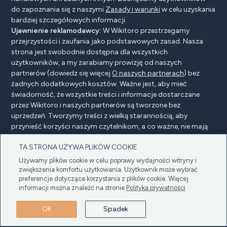
do zapoznania się z naszymi
Zasady i warunki
w celu uzyskania
bardziej szczegółowych informacji.
Ujawnienie reklamodawcy:
W Wikitoro przestrzegamy
przejrzystości i zaufania jako podstawowych zasad. Nasza
strona jest swobodnie dostępna dla wszystkich
użytkowników, a my zarabiamy prowizję od naszych
partnerów (dowiedz się więcej
O naszych partnerach
) bez
żadnych dodatkowych kosztów. Ważne jest, aby mieć
świadomość, że wszystkie treści i informacje dostarczane
przez Wikitoro i naszych partnerów są tworzone bez
uprzedzeń. Tworzymy treści z wielką starannością, aby
przynieść korzyści naszym czytelnikom, a co ważne, nie mają
na nie wpływu żadne umowy o wynagrodzenie z naszymi
TA STRONA UŻYWA PLIKÓW COOKIE
partnerami.
Używamy plików cookie w celu poprawy wydajności witryny i
zwiększenia komfortu użytkowania. Użytkownik może wybrać
preferencje dotyczące korzystania z plików cookie. Więcej
Ujawnienie reklamodawcy
Polityka prywatności
informacji można znaleźć na stronie
Polityka prywatności
Cookie policy
Regulamin
OK
Spadek
Copyright © 2025 Wikitoro Wszelkie prawa
zastrzeżone