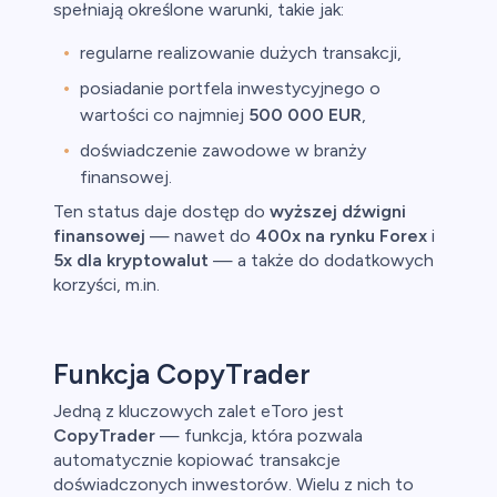
spełniają określone warunki, takie jak:
owa
regularne realizowanie dużych transakcji,
y
posiadanie portfela inwestycyjnego o
wartości co najmniej
500 000 EUR
,
ca
doświadczenie zawodowe w branży
ch CFD
finansowej.
Ten status daje dostęp do
wyższej dźwigni
finansowej
— nawet do
400x na rynku Forex
i
5x dla kryptowalut
— a także do dodatkowych
korzyści, m.in.
Funkcja CopyTrader
Jedną z kluczowych zalet eToro jest
CopyTrader
— funkcja, która pozwala
automatycznie kopiować transakcje
doświadczonych inwestorów. Wielu z nich to