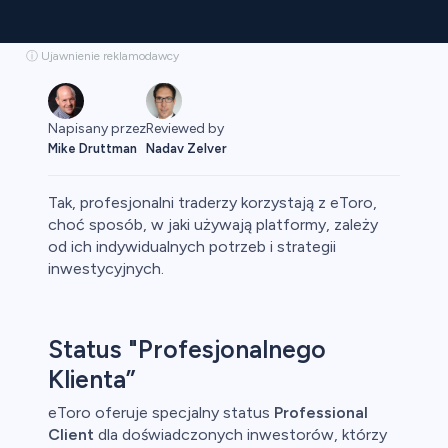
ⓘ Ujawnienie reklamodawcy
Napisany przez
Reviewed by
Mike Druttman
Nadav Zelver
Tak, profesjonalni traderzy korzystają z eToro,
choć sposób, w jaki używają platformy, zależy
od ich indywidualnych potrzeb i strategii
inwestycyjnych.
aluty
Status "Profesjonalnego
Klienta”
eToro oferuje specjalny status
Professional
Client
dla doświadczonych inwestorów, którzy