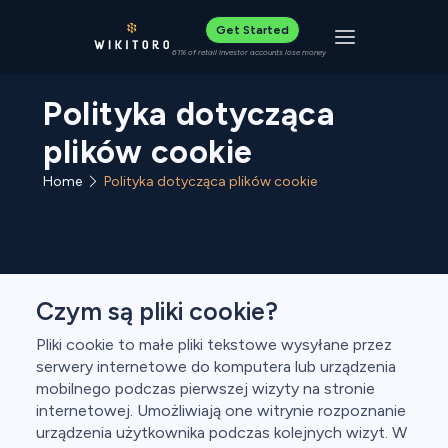
Get Started
Toggle navigat
61% of retail investor accounts lose money
Polityka dotycząca
plików cookie
Home
Polityka dotycząca plików cookie
Czym są pliki cookie?
Pliki cookie to małe pliki tekstowe wysyłane przez
serwery internetowe do komputera lub urządzenia
mobilnego podczas pierwszej wizyty na stronie
internetowej. Umożliwiają one witrynie rozpoznanie
urządzenia użytkownika podczas kolejnych wizyt. W