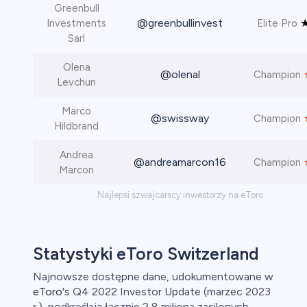
Greenbull
@greenbullinvest
Investments
Elite Pro
Sarl
Olena
@olenal
Champion
Levchun
Marco
@swissway
Champion
Hildbrand
Andrea
@andreamarcon16
Champion
Marcon
Najlepsi szwajcarscy inwestorzy na eToro
Statystyki eToro Switzerland
Najnowsze dostępne dane, udokumentowane w
eToro
's Q4 2022 Investor Update (marzec 2023
r.), podkreślają łącznie 2,8 miliona zasilonych