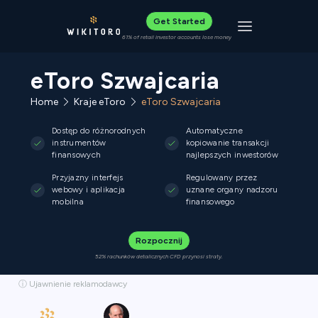
Get Started
Toggle navigat
61% of retail investor accounts lose money
eToro Szwajcaria
Home
Kraje eToro
eToro Szwajcaria
Dostęp do różnorodnych
Automatyczne
instrumentów
kopiowanie transakcji
finansowych
najlepszych inwestorów
Przyjazny interfejs
Regulowany przez
webowy i aplikacja
uznane organy nadzoru
mobilna
finansowego
Rozpocznij
52% rachunków detalicznych CFD przynosi straty.
ⓘ Ujawnienie reklamodawcy