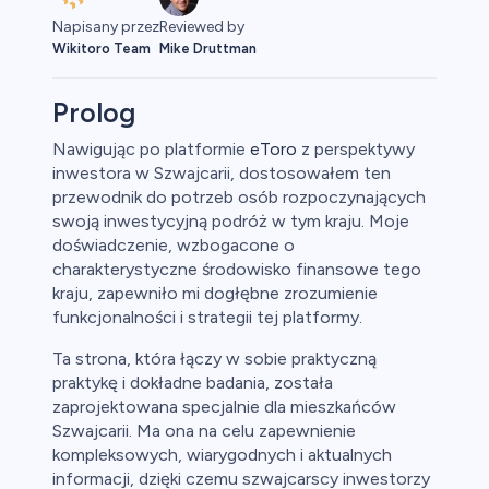
Napisany przez
Reviewed by
Wikitoro Team
Mike Druttman
Prolog
Nawigując po platformie
eToro
z perspektywy
inwestora w Szwajcarii, dostosowałem ten
aluty
przewodnik do potrzeb osób rozpoczynających
swoją inwestycyjną podróż w tym kraju. Moje
doświadczenie, wzbogacone o
charakterystyczne środowisko finansowe tego
kraju, zapewniło mi dogłębne zrozumienie
funkcjonalności i strategii tej platformy.
Ta strona, która łączy w sobie praktyczną
praktykę i dokładne badania, została
owa
zaprojektowana specjalnie dla mieszkańców
Szwajcarii. Ma ona na celu zapewnienie
y
kompleksowych, wiarygodnych i aktualnych
informacji, dzięki czemu szwajcarscy inwestorzy