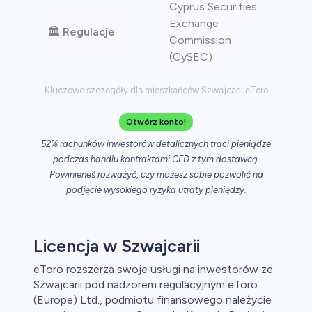
Cyprus Securities
Exchange
🏛️
Regulacje
Commission
(CySEC)
Kluczowe szczegóły dla mieszkańców Szwajcarii eToro
Otwórz konto!
52% rachunków inwestorów detalicznych traci pieniądze
podczas handlu kontraktami CFD z tym dostawcą.
Powinieneś rozważyć, czy możesz sobie pozwolić na
podjęcie wysokiego ryzyka utraty pieniędzy.
Licencja w Szwajcarii
eToro rozszerza swoje usługi na inwestorów ze
Szwajcarii pod nadzorem regulacyjnym eToro
(Europe) Ltd., podmiotu finansowego należycie