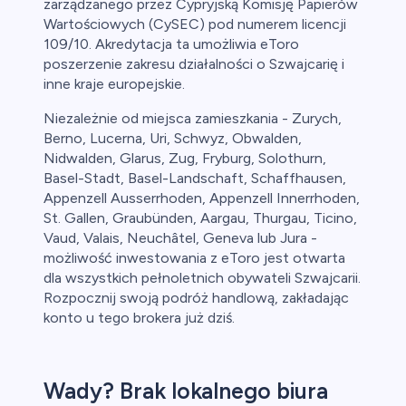
zarządzanego przez Cypryjską Komisję Papierów
Wartościowych (CySEC) pod numerem licencji
109/10. Akredytacja ta umożliwia eToro
poszerzenie zakresu działalności o Szwajcarię i
inne kraje europejskie.
Niezależnie od miejsca zamieszkania - Zurych,
Berno, Lucerna, Uri, Schwyz, Obwalden,
Nidwalden, Glarus, Zug, Fryburg, Solothurn,
Basel-Stadt, Basel-Landschaft, Schaffhausen,
Appenzell Ausserrhoden, Appenzell Innerrhoden,
St. Gallen, Graubünden, Aargau, Thurgau, Ticino,
Vaud, Valais, Neuchâtel, Geneva lub Jura -
możliwość inwestowania z eToro jest otwarta
dla wszystkich pełnoletnich obywateli Szwajcarii.
Rozpocznij swoją podróż handlową, zakładając
konto u tego brokera już dziś.
Wady? Brak lokalnego biura