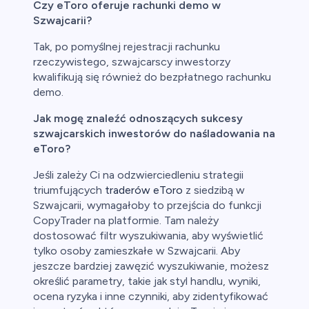
Czy eToro oferuje rachunki demo w
Szwajcarii?
Tak, po pomyślnej rejestracji rachunku
rzeczywistego, szwajcarscy inwestorzy
kwalifikują się również do bezpłatnego rachunku
demo.
Jak mogę znaleźć odnoszących sukcesy
szwajcarskich inwestorów do naśladowania na
eToro?
Jeśli zależy Ci na odzwierciedleniu strategii
triumfujących
traderów eToro
z siedzibą w
Szwajcarii, wymagałoby to przejścia do funkcji
CopyTrader na platformie. Tam należy
dostosować filtr wyszukiwania, aby wyświetlić
tylko osoby zamieszkałe w Szwajcarii. Aby
jeszcze bardziej zawęzić wyszukiwanie, możesz
określić parametry, takie jak styl handlu, wyniki,
ocena ryzyka i inne czynniki, aby zidentyfikować