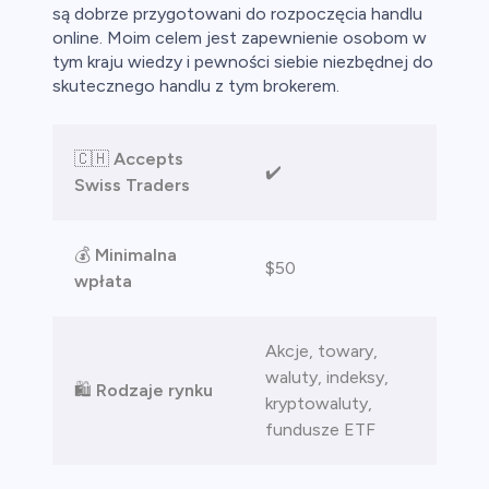
ca
są dobrze przygotowani do rozpoczęcia handlu
online. Moim celem jest zapewnienie osobom w
ch CFD
tym kraju wiedzy i pewności siebie niezbędnej do
skutecznego handlu z tym brokerem.
🇨🇭
Accepts
✔️
Swiss Traders
💰
Minimalna
$50
wpłata
Akcje, towary,
waluty, indeksy,
🛍️
Rodzaje rynku
kryptowaluty,
fundusze ETF