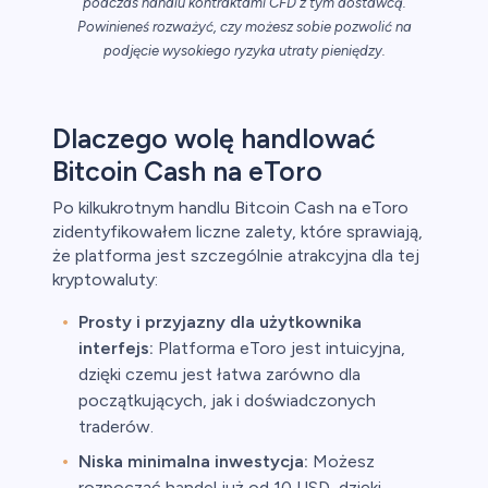
podczas handlu kontraktami CFD z tym dostawcą.
Powinieneś rozważyć, czy możesz sobie pozwolić na
podjęcie wysokiego ryzyka utraty pieniędzy.
ch CFD
Dlaczego wolę handlować
Bitcoin Cash na eToro
Po kilkukrotnym handlu Bitcoin Cash na eToro
zidentyfikowałem liczne zalety, które sprawiają,
że platforma jest szczególnie atrakcyjna dla tej
kryptowaluty:
Prosty i przyjazny dla użytkownika
interfejs:
Platforma eToro jest intuicyjna,
dzięki czemu jest łatwa zarówno dla
początkujących, jak i doświadczonych
traderów.
Niska minimalna inwestycja:
Możesz
rozpocząć handel już od 10 USD, dzięki