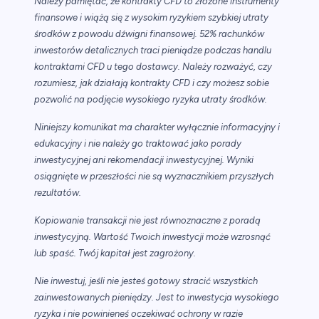
Należy pamiętać, że kontrakty CFD to złożone instrumenty
finansowe i wiążą się z wysokim ryzykiem szybkiej utraty
środków z powodu dźwigni finansowej. 52% rachunków
inwestorów detalicznych traci pieniądze podczas handlu
kontraktami CFD u tego dostawcy. Należy rozważyć, czy
rozumiesz, jak działają kontrakty CFD i czy możesz sobie
pozwolić na podjęcie wysokiego ryzyka utraty środków.
Niniejszy komunikat ma charakter wyłącznie informacyjny i
edukacyjny i nie należy go traktować jako porady
inwestycyjnej ani rekomendacji inwestycyjnej. Wyniki
osiągnięte w przeszłości nie są wyznacznikiem przyszłych
rezultatów.
Kopiowanie transakcji nie jest równoznaczne z poradą
inwestycyjną. Wartość Twoich inwestycji może wzrosnąć
lub spaść. Twój kapitał jest zagrożony.
Nie inwestuj, jeśli nie jesteś gotowy stracić wszystkich
zainwestowanych pieniędzy. Jest to inwestycja wysokiego
ryzyka i nie powinieneś oczekiwać ochrony w razie