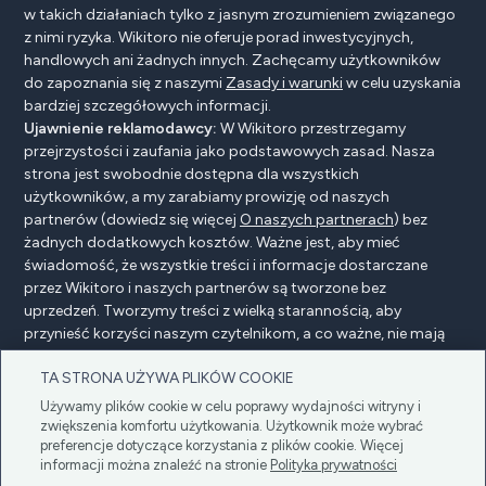
w takich działaniach tylko z jasnym zrozumieniem związanego
z nimi ryzyka. Wikitoro nie oferuje porad inwestycyjnych,
handlowych ani żadnych innych. Zachęcamy użytkowników
do zapoznania się z naszymi
Zasady i warunki
w celu uzyskania
bardziej szczegółowych informacji.
Ujawnienie reklamodawcy:
W Wikitoro przestrzegamy
przejrzystości i zaufania jako podstawowych zasad. Nasza
strona jest swobodnie dostępna dla wszystkich
użytkowników, a my zarabiamy prowizję od naszych
partnerów (dowiedz się więcej
O naszych partnerach
) bez
żadnych dodatkowych kosztów. Ważne jest, aby mieć
świadomość, że wszystkie treści i informacje dostarczane
przez Wikitoro i naszych partnerów są tworzone bez
uprzedzeń. Tworzymy treści z wielką starannością, aby
przynieść korzyści naszym czytelnikom, a co ważne, nie mają
na nie wpływu żadne umowy o wynagrodzenie z naszymi
TA STRONA UŻYWA PLIKÓW COOKIE
partnerami.
Używamy plików cookie w celu poprawy wydajności witryny i
zwiększenia komfortu użytkowania. Użytkownik może wybrać
preferencje dotyczące korzystania z plików cookie. Więcej
Ujawnienie reklamodawcy
Polityka prywatności
informacji można znaleźć na stronie
Polityka prywatności