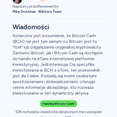
Napisany przez
Reviewed by
Mike Druttman
Wikitoro Team
Wiadomości
Konieczne jest zrozumienie, że Bitcoin Cash
(BCH) nie jest tym samym co Bitcoin; jest to
owary
"fork" lub odgałęzienie oryginalnej kryptowaluty.
Zarówno Bitcoin, jak i Bitcoin Cash są dostępne
do handlu na
eToro
internetowej platformie
inwestycyjnej. Jeśli interesuje Cię specyfika
inwestowania w BCH z eToro, ten przewodnik
jest dla Ciebie. Podzielę się moimi osobistymi
spostrzeżeniami i doświadczeniami, oferując
cenne informacje dla każdego, kto rozważa
inwestowanie w ten dynamiczny aktywa.
Handluj Bitcoin Cash!
52% rachunków inwestorów detalicznych traci pieniądze