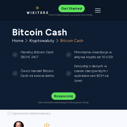
Get Started
Toggle navigat
61% of retail investor accounts lose money
Bitcoin Cash
Home
Kryptowaluty
Bitcoin Cash
Handluj Bitcoin Cash
Minimalna inwestycja w
(BCH) 24/7
aktywa krypto od 10 USD
Korzystaj z danych w
Ćwicz handel Bitcoin
czasie rzeczywistym i
Cash na koncie demo
wykresów cen BCH na
żywo
Rozpocznij
52% rachunków detalicznych CFD przynosi straty.
ⓘ Ujawnienie reklamodawcy