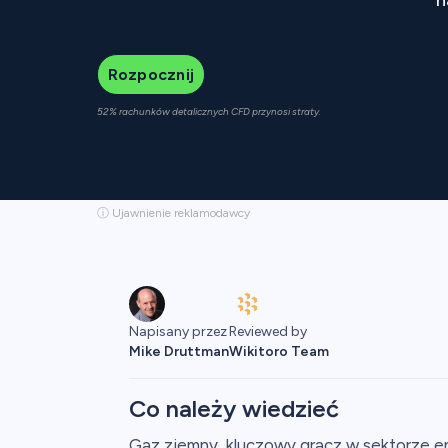
Rozpocznij
52% rachunków detalicznych CFD przynosi straty.
ⓘ Ujawnienie reklamodawcy
Napisany przez
Reviewed by
Mike Druttman
Wikitoro Team
Co należy wiedzieć
Gaz ziemny, kluczowy gracz w sektorze e