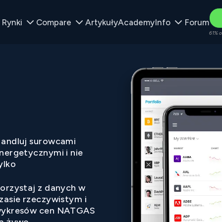
Rynki
Compare
Artykuły
Academy
Info
Forum
61% o
andluj surowcami
nergetycznymi i nie
ylko
orzystaj z danych w
zasie rzeczywistym i
ykresów cen NATGAS
a żywo