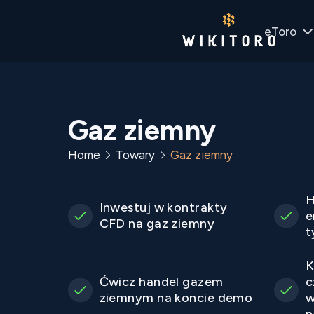
eToro
Gaz ziemny
Home
Towary
Gaz ziemny
H
Inwestuj w kontrakty
e
CFD na gaz ziemny
t
K
Ćwicz handel gazem
c
ziemnym na koncie demo
w
n