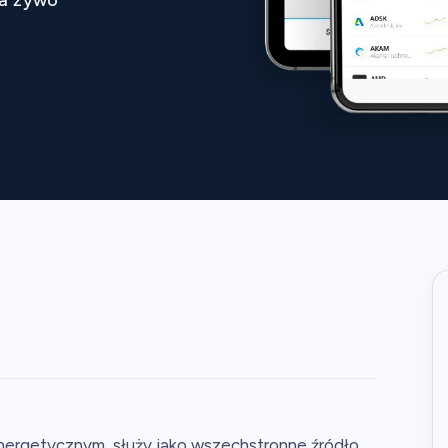
nergetycznym, służy jako wszechstronne źródło