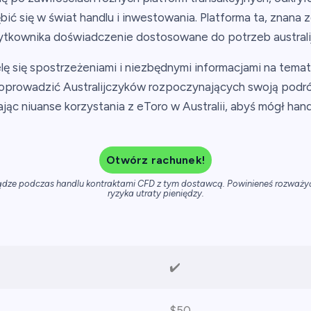
bić się w świat handlu i inwestowania. Platforma ta, znana
 użytkownika doświadczenie dostosowane do potrzeb australi
 się spostrzeżeniami i niezbędnymi informacjami na tema
oprowadzić Australijczyków rozpoczynających swoją podr
jąc niuanse korzystania z eToro w Australii, abyś mógł ha
Otwórz rachunek!
iądze podczas handlu kontraktami CFD z tym dostawcą. Powinieneś rozważyć
ryzyka utraty pieniędzy.
✔️
$50