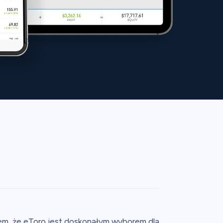
yłem, że eToro jest doskonałym wyborem dla