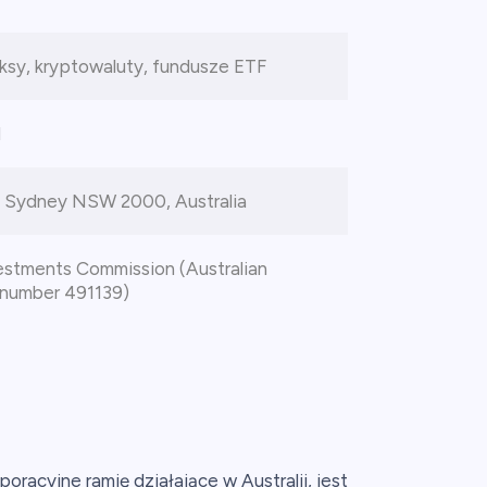
eksy, kryptowaluty, fundusze ETF
d
, Sydney NSW 2000, Australia
vestments Commission (Australian
e number 491139)
oracyjne ramię działające w Australii, jest