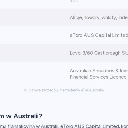
Akcje, towary, waluty, ind
eToro AUS Capital Limite
Level 3/60 Castlereagh St
Australian Securities & In
Financial Services Licenc
Kluczowe szczegóły dla traderów eTor Australia
 w Australii?
mą transakcyjną w Australii. eToro AUS Capital Limited, korp