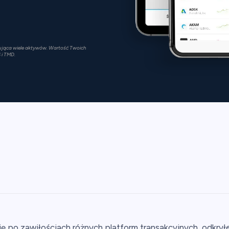
rująca wiele aktywów. Wartość Twoich
 i TMD.
ł się po zawiłościach różnych platform transakcyjnych, odkr