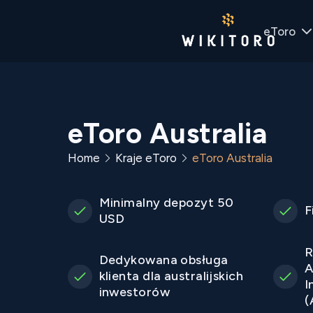
eToro
eToro Australia
Home
Kraje eToro
eToro Australia
Minimalny depozyt 50
F
USD
R
Dedykowana obsługa
A
klienta dla australijskich
I
inwestorów
(