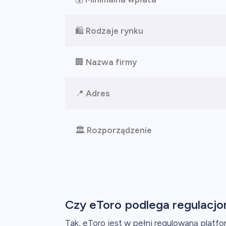
🛍️
Rodzaje rynku
🏢
Nazwa firmy
📍
Adres
🏛️
Rozporządzenie
Czy eToro podlega regulacjom
Tak, eToro jest w pełni regulowaną platfor