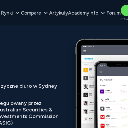
Rynki
Compare
Artykuły
Academy
Info
Forum
61% o
izyczne biuro w Sydney
egulowany przez
ustralian Securities &
nvestments Commission
ASIC)