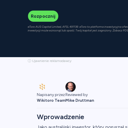
Rozpocznij
eToro AUS Capital Limited, AFSL 491139. eToro to platforma inwestycyjna ofe
inwestycji może wzrosnąć lub spaść. Twój kapitał jest zagrożony. Zobacz PDS
ⓘ Ujawnienie reklamodawcy
Napisany przez
Reviewed by
Wikitoro Team
Mike Druttman
Wprowadzenie
Jako australijski inwestor, który porusza