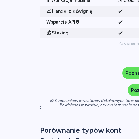
📱 Aplikacja mobilna
Android, 
📈 Handel z dźwignią
✔️
Wsparcie API⚙️
✔️
💰 Staking
✔️
Porównanie
Pozna
Poz
52% rachunków inwestorów detalicznych traci p
Powinieneś rozważyć, czy możesz sobie poz
;
Porównanie typów kont