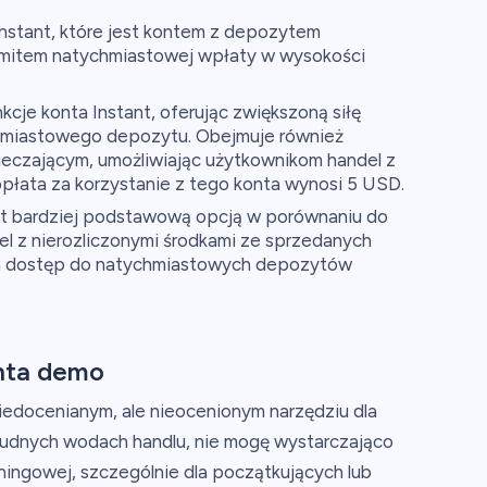
Instant, które jest kontem z depozytem
mitem natychmiastowej wpłaty w wysokości
cje konta Instant, oferując zwiększoną siłę
hmiastowego depozytu. Obejmuje również
czającym, umożliwiając użytkownikom handel z
płata za korzystanie z tego konta wynosi 5 USD.
st bardziej podstawową opcją w porównaniu do
l z nierozliczonymi środkami ze sprzedanych
za dostęp do natychmiastowych depozytów
nta demo
edocenianym, ale nieocenionym narzędziu dla
 trudnych wodach handlu, nie mogę wystarczająco
ningowej, szczególnie dla początkujących lub