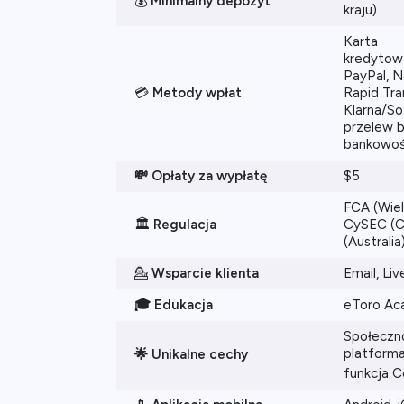
💰
Minimalny depozyt
kraju)
Karta
kredytow
PayPal, Net
💳
Metody wpłat
Rapid Tra
Klarna/So
przelew b
bankowoś
💸 Opłaty za wypłatę
$5
FCA (Wiel
🏛️
Regulacja
CySEC (C
(Australi
💁
Wsparcie klienta
Email, Li
🎓 Edukacja
eToro A
Społeczn
platforma
🌟 Unikalne cechy
funkcja C