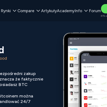
Rynki
Compare
Artykuły
Academy
Info
Forum
61% o
d
hood
ezpośredni zakup
znacza że faktycznie
osiadasz BTC
itcoinem można
andlować 24/7