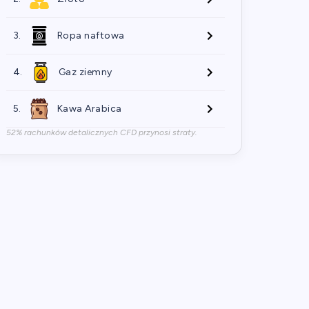
3.
Ropa naftowa
4.
Gaz ziemny
5.
Kawa Arabica
52% rachunków detalicznych CFD przynosi straty.