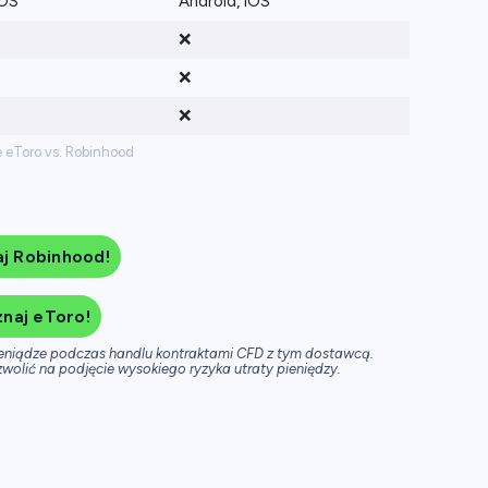
iOS
Android, iOS
❌
❌
❌
 eToro vs. Robinhood
j Robinhood!
naj eToro!
ieniądze podczas handlu kontraktami CFD z tym dostawcą.
wolić na podjęcie wysokiego ryzyka utraty pieniędzy.