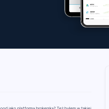
ood jako platformą brokerską? Też byłem w takiej