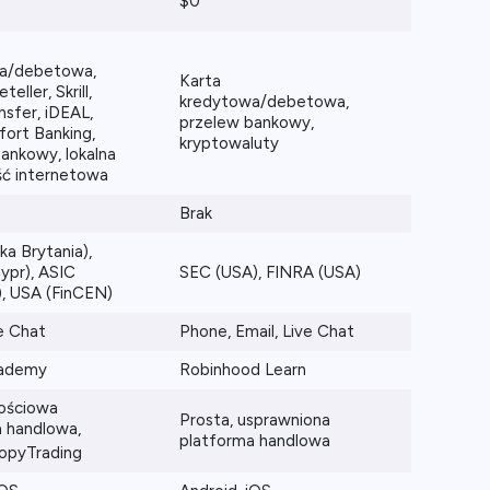
$0
a/debetowa,
Karta
eller, Skrill,
kredytowa/debetowa,
nsfer, iDEAL,
przelew bankowy,
fort Banking,
kryptowaluty
ankowy, lokalna
ć internetowa
Brak
ka Brytania),
ypr), ASIC
SEC (USA), FINRA (USA)
a), USA (FinCEN)
ve Chat
Phone, Email, Live Chat
cademy
Robinhood Learn
ościowa
Prosta, usprawniona
 handlowa,
platforma handlowa
opyTrading