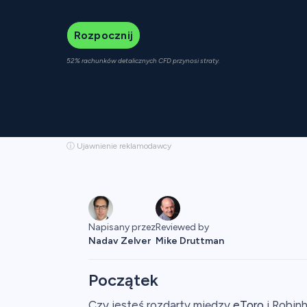
Rozpocznij
52% rachunków detalicznych CFD przynosi straty.
ⓘ Ujawnienie reklamodawcy
Reviewed by
Napisany przez
Mike Druttman
Nadav Zelver
Początek
Czy jesteś rozdarty między
eToro
i Robinh