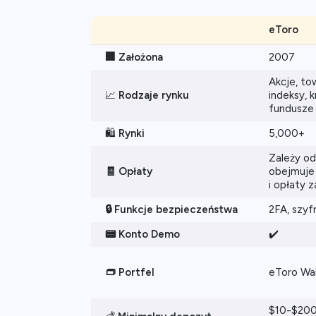
eToro
🏢 Założona
2007
Akcje, to
📈
Rodzaje rynku
indeksy, 
fundusze
🛍️
Rynki
5,000+
Zależy od
🧾 Opłaty
obejmuje 
i opłaty 
🔒 Funkcje bezpieczeństwa
2FA, szyf
📟 Konto Demo
✔️
👝 Portfel
eToro Wal
$10-$200 