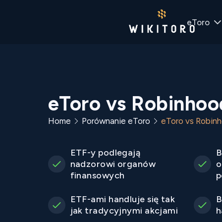
eToro
eToro vs Robinhoo
Home
Porównanie eToro
eToro vs Robin
ETF-y podlegają
B
nadzorowi organów
o
finansowych
p
ETF-ami handluje się tak
B
jak tradycyjnymi akcjami
h