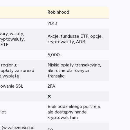
Robinhood
2013
wary, waluty,
Akcje, fundusze ETF, opcje,
kryptowaluty,
kryptowaluty, ADR
 ETF
5,000+
 regionu;
Niskie opłaty transakcyjne,
opłaty za spread
ale różne dla różnych
za wypłatę
transakcji
rowanie SSL
2FA
❌
Brak oddzielnego portfela,
let
ale dostępny handel
kryptowalutami
(w zależności od