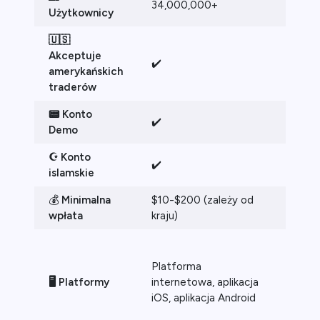
34,000,000+
300,
Użytkownicy
🇺🇸
Akceptuje
✔️
✔️
amerykańskich
traderów
📟 Konto
✔️
✔️
Demo
☪️ Konto
✔️
✔️
islamskie
💰
Minimalna
$10-$200 (zależy od
$100
wpłata
kraju)
Platforma
WebTr
🖥️
Platformy
internetowa, aplikacja
10 Tr
iOS, aplikacja Android
App, 