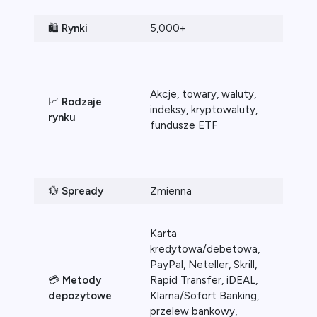
🛍️
Rynki
5,000+
3,00
Akcje, towary, waluty,
Akcje,
📈
Rodzaje
indeksy, kryptowaluty,
indek
rynku
fundusze ETF
fundu
💱
Spready
Zmienna
Zmien
Karta
kredytowa/debetowa,
PayPal, Neteller, Skrill,
Karta
💳
Metody
Rapid Transfer, iDEAL,
kredy
depozytowe
Klarna/Sofort Banking,
Skrill
przelew bankowy,
banko