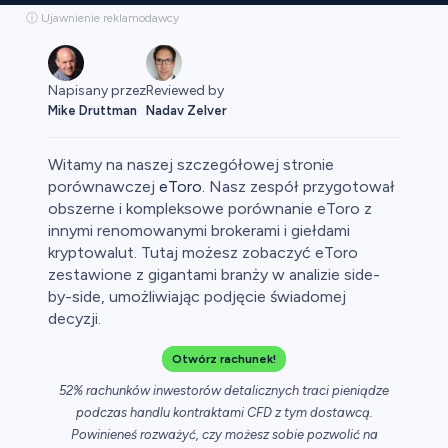
ⓘ Ujawnienie reklamodawcy
Napisany przez
Reviewed by
Mike Druttman
Nadav Zelver
Witamy na naszej szczegółowej stronie
porównawczej
eToro
. Nasz zespół przygotował
obszerne i kompleksowe porównanie eToro z
innymi renomowanymi brokerami i giełdami
aluty
kryptowalut. Tutaj możesz zobaczyć eToro
zestawione z gigantami branży w analizie side-
by-side, umożliwiając podjęcie świadomej
decyzji.
Otwórz rachunek!
52% rachunków inwestorów detalicznych traci pieniądze
podczas handlu kontraktami CFD z tym dostawcą.
owa
Powinieneś rozważyć, czy możesz sobie pozwolić na