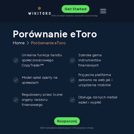
Get Started
Toggle navigat
61% of retail investor accounts lose money
Porównanie eToro
Home
Porównanie eToro
Unikalna funkcja handlu
Szeroka gama
społecznościowego
instrumentów
CopyTrader™
finansowych
Przyjazna platforma
Model opłat oparty na
zarówno na web jak i
spreadach
urządzenia mobilne
Regulowany przez liczne
Obsługa różnych metod
organy nadzoru
wpłat i wypłat
finansowego
Rozpocznij
52% rachunków detalicznych CFD przynosi straty.