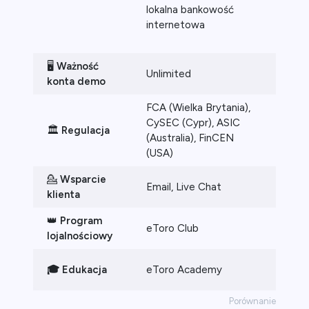
lokalna bankowość
internetowa
🖥️
Ważność
Unlimited
Unlim
konta demo
FCA (Wielka Brytania),
FCA (
CySEC (Cypr), ASIC
(Austr
🏛️
Regulacja
(Australia), FinCEN
(RPA)
(USA)
FSA (
💁
Wsparcie
Email, Live Chat
Email,
klienta
👑
Program
eToro Club
❌
lojalnościowy
🎓 Edukacja
eToro Academy
Plus
Porównanie eToro z