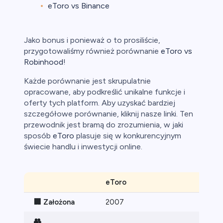
eToro vs Binance
Jako bonus i ponieważ o to prosiliście,
przygotowaliśmy również porównanie
eToro vs
Robinhood
!
Każde porównanie jest skrupulatnie
opracowane, aby podkreślić unikalne funkcje i
oferty tych platform. Aby uzyskać bardziej
szczegółowe porównanie, kliknij nasze linki. Ten
przewodnik jest bramą do zrozumienia, w jaki
sposób
eToro
plasuje się w konkurencyjnym
świecie handlu i inwestycji online.
eToro
Plus5
🏢 Założona
2007
2008
👥