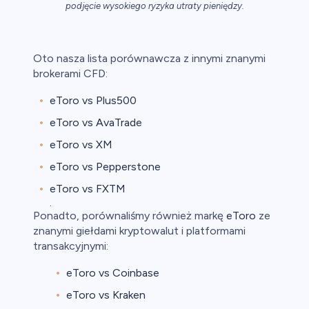
podjęcie wysokiego ryzyka utraty pieniędzy.
y
ca
Oto nasza lista porównawcza z innymi znanymi
brokerami CFD:
ch CFD
eToro vs Plus500
eToro vs AvaTrade
eToro vs XM
eToro vs Pepperstone
eToro vs FXTM
.
Ponadto, porównaliśmy również markę
eToro
ze
znanymi giełdami kryptowalut i platformami
transakcyjnymi:
eToro vs Coinbase
eToro vs Kraken