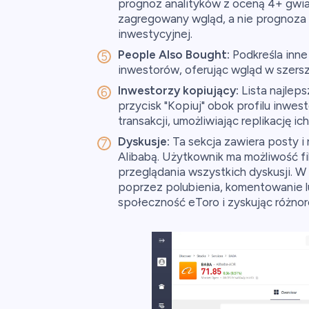
prognoz analityków z oceną 4+ gwiaz
zagregowany wgląd, a nie prognoza e
inwestycyjnej.
People Also Bought:
Podkreśla inne
inwestorów, oferując wgląd w szersz
Inwestorzy kopiujący:
Lista najleps
przycisk "Kopiuj" obok profilu inwe
transakcji, umożliwiając replikację ic
Dyskusje:
Ta sekcja zawiera posty 
Alibabą. Użytkownik ma możliwość fil
przeglądania wszystkich dyskusji. W
poprzez polubienia, komentowanie l
społeczność eToro i zyskując różno