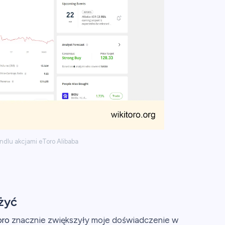
ndlu akcjami eToro Alibaba
żyć
oro
znacznie zwiększyły moje doświadczenie w