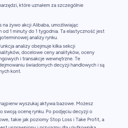
arzędzi, które uznałem za szczególnie
na żywo akcji Alibaba, umożliwiając
od 1 minuty do 1 tygodnia. Ta elastyczność jest
goterminowej analizy rynku.
kcja analizy obejmuje kilka sekcji
analityków, docelowe ceny analityków, oceny
ngowych i transakcje wewnętrzne. Te
dejmowaniu świadomych decyzji handlowych i są
nych kont.
 najpierw wyszukaj aktywa bazowe. Możesz
 o swoją ocenę rynku. Po podjęciu decyzji o
we, takie jak poziomy Stop Loss i Take Profit, a
jest usprawniony i przyjazny dla użytkownika,