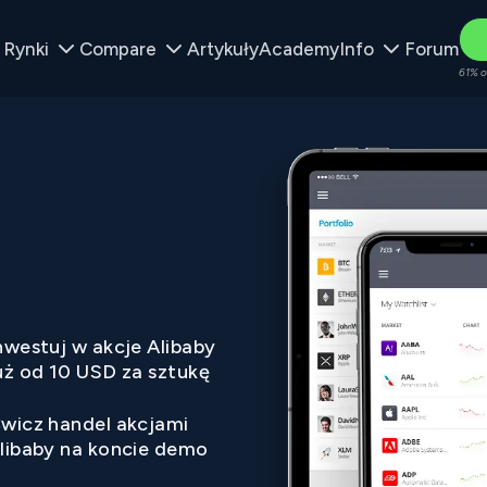
Rynki
Compare
Artykuły
Academy
Info
Forum
61% o
nwestuj w akcje Alibaby
uż od 10 USD za sztukę
wicz handel akcjami
libaby na koncie demo