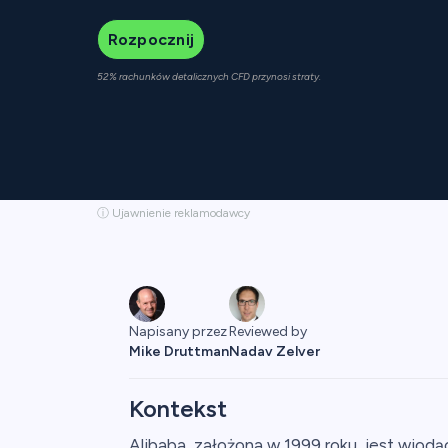
Rozpocznij
52% rachunków detalicznych CFD przynosi straty.
ⓘ Ujawnienie reklamodawcy
Napisany przez
Reviewed by
Mike Druttman
Nadav Zelver
Kontekst
Alibaba, założona w 1999 roku, jest wio