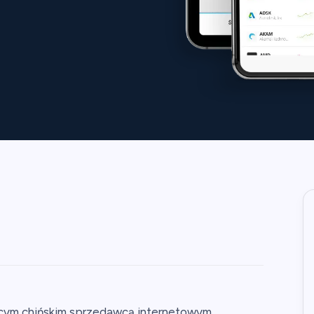
dącym chińskim sprzedawcą internetowym.