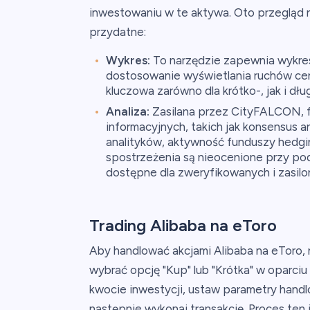
inwestowaniu w te aktywa. Oto przegląd n
przydatne:
Wykres:
To narzędzie zapewnia wykres 
dostosowanie wyświetlania ruchów cen 
kluczowa zarówno dla krótko-, jak i dłu
Analiza:
Zasilana przez CityFALCON, fun
informacyjnych, takich jak konsensus 
analityków, aktywność funduszy hedgi
spostrzeżenia są nieocenione przy po
dostępne dla zweryfikowanych i zasilo
Trading Alibaba na eToro
Aby handlować akcjami Alibaba na eToro,
wybrać opcję "Kup" lub "Krótka" w oparciu
kwocie inwestycji, ustaw parametry handlo
następnie wykonaj transakcję. Proces ten 