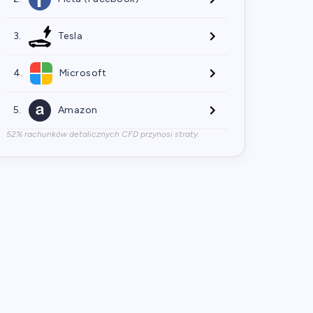
3.
Tesla
4.
Microsoft
5.
Amazon
52% rachunków detalicznych CFD przynosi straty.