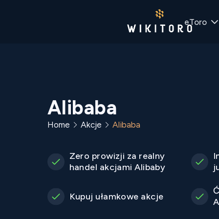
eToro
Alibaba
Home
Akcje
Alibaba
Zero prowizji za realny
I
handel akcjami Alibaby
j
Ć
Kupuj ułamkowe akcje
A