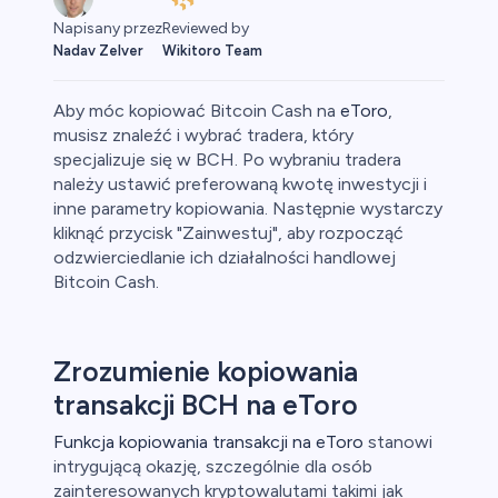
Reviewed by
Napisany przez
Wikitoro Team
Nadav Zelver
Aby móc kopiować Bitcoin Cash na
eToro
,
musisz znaleźć i wybrać tradera, który
specjalizuje się w BCH. Po wybraniu tradera
należy ustawić preferowaną kwotę inwestycji i
owary
inne parametry kopiowania. Następnie wystarczy
kliknąć przycisk "Zainwestuj", aby rozpocząć
odzwierciedlanie ich działalności handlowej
Bitcoin Cash.
Zrozumienie kopiowania
transakcji BCH na eToro
Funkcja kopiowania transakcji na eToro
stanowi
intrygującą okazję, szczególnie dla osób
zainteresowanych kryptowalutami takimi jak