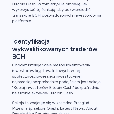
Bitcoin Cash. W tym artykule omówię, jak
wykorzystać tę funkcję, aby odzwierciedlić
ch CFD
transakcje BCH doświadczonych inwestorów na
platformie.
Identyfikacja
wykwalifikowanych traderów
BCH
Chociaż istnieje wiele metod lokalizowania
inwestorów kryptowalutowych w tej
społecznościowej sieci inwestycyjnej,
najbardziej bezpośrednim podejściem jest sekcja
"Kopiuj inwestorów Bitcoin Cash" bezpośrednio
na stronie aktywów Bitcoin Cash.
Sekcja ta znajduje się w zakładce Przegląd.
Przewijając sekcje Graph, Latest News, About i
People Also Bought, znajdziesz