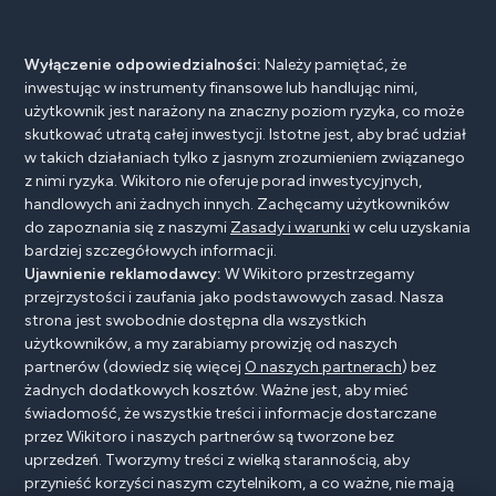
Wyłączenie odpowiedzialności:
Należy pamiętać, że
inwestując w instrumenty finansowe lub handlując nimi,
użytkownik jest narażony na znaczny poziom ryzyka, co może
skutkować utratą całej inwestycji. Istotne jest, aby brać udział
w takich działaniach tylko z jasnym zrozumieniem związanego
z nimi ryzyka. Wikitoro nie oferuje porad inwestycyjnych,
handlowych ani żadnych innych. Zachęcamy użytkowników
do zapoznania się z naszymi
Zasady i warunki
w celu uzyskania
bardziej szczegółowych informacji.
Ujawnienie reklamodawcy:
W Wikitoro przestrzegamy
przejrzystości i zaufania jako podstawowych zasad. Nasza
strona jest swobodnie dostępna dla wszystkich
użytkowników, a my zarabiamy prowizję od naszych
partnerów (dowiedz się więcej
O naszych partnerach
) bez
żadnych dodatkowych kosztów. Ważne jest, aby mieć
świadomość, że wszystkie treści i informacje dostarczane
przez Wikitoro i naszych partnerów są tworzone bez
uprzedzeń. Tworzymy treści z wielką starannością, aby
przynieść korzyści naszym czytelnikom, a co ważne, nie mają