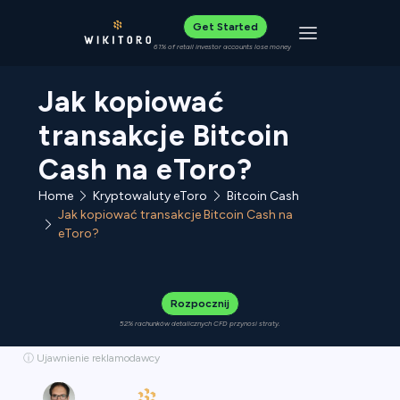
Get Started
Toggle navigat
61% of retail investor accounts lose money
Jak kopiować
transakcje Bitcoin
Cash na eToro?
Home
Kryptowaluty eToro
Bitcoin Cash
Jak kopiować transakcje Bitcoin Cash na
eToro?
Rozpocznij
52% rachunków detalicznych CFD przynosi straty.
ⓘ Ujawnienie reklamodawcy