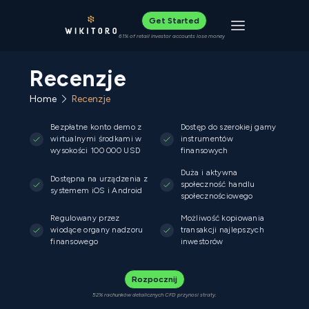
Get Started
Toggle navigat
61% of retail investor accounts lose money
Recenzje
Home
Recenzje
Bezpłatne konto demo z
Dostęp do szerokiej gamy
wirtualnymi środkami w
instrumentów
wysokości 100 000 USD
finansowych
Duża i aktywna
Dostępna na urządzenia z
społeczność handlu
systemem iOS i Android
społecznościowego
Regulowany przez
Możliwość kopiowania
wiodące organy nadzoru
transakcji najlepszych
finansowego
inwestorów
Rozpocznij
52% rachunków detalicznych CFD przynosi straty.