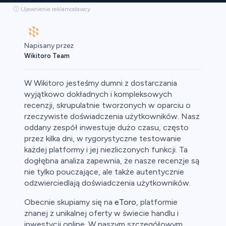
ⓘ Ujawnienie reklamodawcy
Napisany przez
Wikitoro Team
W Wikitoro jesteśmy dumni z dostarczania
wyjątkowo dokładnych i kompleksowych
recenzji, skrupulatnie tworzonych w oparciu o
rzeczywiste doświadczenia użytkowników. Nasz
aluty
oddany zespół inwestuje dużo czasu, często
przez kilka dni, w rygorystyczne testowanie
każdej platformy i jej niezliczonych funkcji. Ta
dogłębna analiza zapewnia, że nasze recenzje są
nie tylko pouczające, ale także autentycznie
odzwierciedlają doświadczenia użytkowników.
Obecnie skupiamy się na
eToro
, platformie
owa
znanej z unikalnej oferty w świecie handlu i
inwestycji online. W naszym szczegółowym