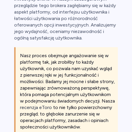
przeglądzie tego brokera zagłębiamy się w każdy
y
aspekt platformy, od interfejsu użytkownika i
łatwości użytkowania po różnorodność
ca
oferowanych opcji inwestycyjnych. Analizujemy
jego wydajność, oceniamy niezawodność i
ch CFD
ogólną satysfakcję użytkownika.
Nasz proces obejmuje angażowanie się w
platformę tak, jak zrobiłby to każdy
użytkownik, co pozwala nam uzyskać wgląd
z pierwszej ręki w jej funkcjonalność i
możliwości. Badamy jej mocne i słabe strony,
zapewniając zrównoważoną perspektywę,
która pomaga potencjalnym użytkownikom
w podejmowaniu świadomych decyzji. Nasza
recenzja eToro
to nie tylko powierzchowny
przegląd; to głębokie zanurzenie się w
operacjach platformy, zasadach i opiniach
społeczności użytkowników.