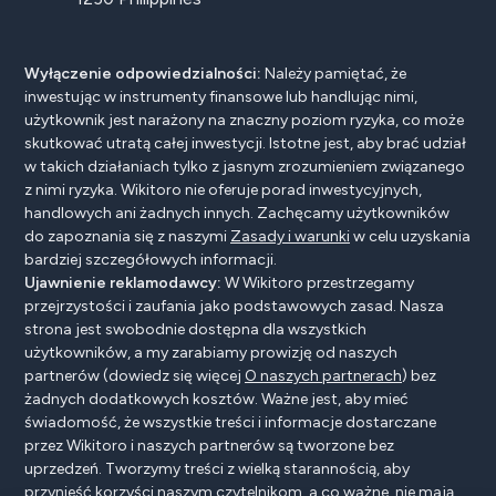
Wyłączenie odpowiedzialności:
Należy pamiętać, że
inwestując w instrumenty finansowe lub handlując nimi,
użytkownik jest narażony na znaczny poziom ryzyka, co może
skutkować utratą całej inwestycji. Istotne jest, aby brać udział
w takich działaniach tylko z jasnym zrozumieniem związanego
z nimi ryzyka. Wikitoro nie oferuje porad inwestycyjnych,
handlowych ani żadnych innych. Zachęcamy użytkowników
do zapoznania się z naszymi
Zasady i warunki
w celu uzyskania
bardziej szczegółowych informacji.
Ujawnienie reklamodawcy:
W Wikitoro przestrzegamy
przejrzystości i zaufania jako podstawowych zasad. Nasza
strona jest swobodnie dostępna dla wszystkich
użytkowników, a my zarabiamy prowizję od naszych
partnerów (dowiedz się więcej
O naszych partnerach
) bez
żadnych dodatkowych kosztów. Ważne jest, aby mieć
świadomość, że wszystkie treści i informacje dostarczane
przez Wikitoro i naszych partnerów są tworzone bez
uprzedzeń. Tworzymy treści z wielką starannością, aby
przynieść korzyści naszym czytelnikom, a co ważne, nie mają