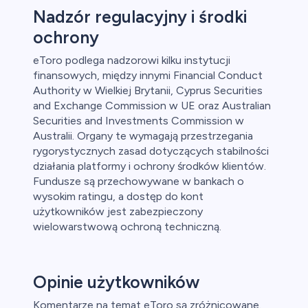
Nadzór regulacyjny i środki
ochrony
eToro podlega nadzorowi kilku instytucji
owa
finansowych, między innymi Financial Conduct
Authority w Wielkiej Brytanii, Cyprus Securities
y
and Exchange Commission w UE oraz Australian
Securities and Investments Commission w
ca
Australii. Organy te wymagają przestrzegania
rygorystycznych zasad dotyczących stabilności
ch CFD
działania platformy i ochrony środków klientów.
Fundusze są przechowywane w bankach o
wysokim ratingu, a dostęp do kont
użytkowników jest zabezpieczony
wielowarstwową ochroną techniczną.
Opinie użytkowników
Komentarze na temat eToro są zróżnicowane.