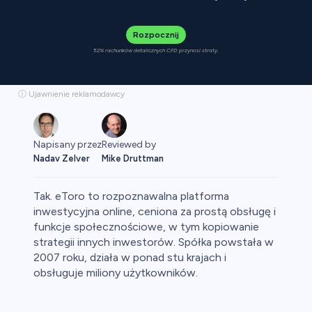
Rozpocznij
52% rachunków detalicznych CFD przynosi straty.
ⓘ Ujawnienie reklamodawcy
Reviewed by
Napisany przez
Mike Druttman
Nadav Zelver
Tak. eToro to rozpoznawalna platforma
inwestycyjna online, ceniona za prostą obsługę i
funkcje społecznościowe, w tym kopiowanie
strategii innych inwestorów. Spółka powstała w
aluty
2007 roku, działa w ponad stu krajach i
obsługuje miliony użytkowników.