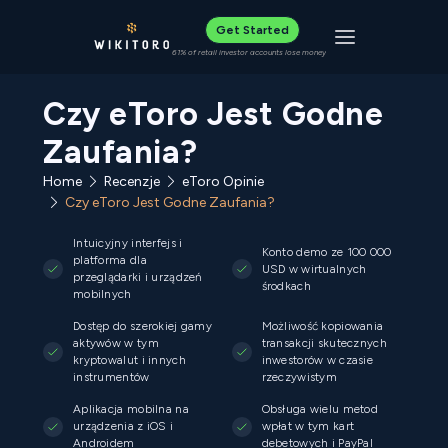
Get Started
Toggle navigat
61% of retail investor accounts lose money
Czy eToro Jest Godne
Zaufania?
Home
Recenzje
eToro Opinie
Czy eToro Jest Godne Zaufania?
Intuicyjny interfejs i
Konto demo ze 100 000
platforma dla
USD w wirtualnych
przeglądarki i urządzeń
środkach
mobilnych
Dostęp do szerokiej gamy
Możliwość kopiowania
aktywów w tym
transakcji skutecznych
kryptowalut i innych
inwestorów w czasie
instrumentów
rzeczywistym
Aplikacja mobilna na
Obsługa wielu metod
urządzenia z iOS i
wpłat w tym kart
Androidem
debetowych i PayPal