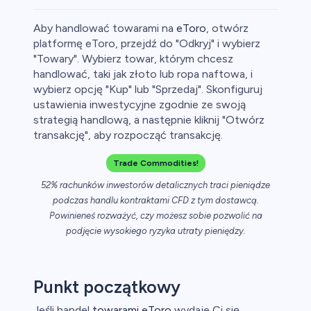
Aby handlować towarami na
eToro
, otwórz
platformę eToro, przejdź do "Odkryj" i wybierz
"Towary". Wybierz towar, którym chcesz
handlować, taki jak złoto lub ropa naftowa, i
aluty
wybierz opcję "Kup" lub "Sprzedaj". Skonfiguruj
ustawienia inwestycyjne zgodnie ze swoją
strategią handlową, a następnie kliknij "Otwórz
transakcję", aby rozpocząć transakcję.
Trade Commodities!
52% rachunków inwestorów detalicznych traci pieniądze
podczas handlu kontraktami CFD z tym dostawcą.
owa
Powinieneś rozważyć, czy możesz sobie pozwolić na
podjęcie wysokiego ryzyka utraty pieniędzy.
y
ca
Punkt początkowy
ch CFD
Jeśli handel
towarami eToro
wydaje Ci się