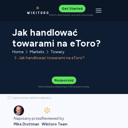
Get Started
Toggle navigat
61% of retail investor accounts lose money
Jak handlować
towarami na eToro?
Home
Towary
Markets
Jak handlować towarami na eToro?
Rozpocznij
52% rachunków detalicznych CFD przynosi straty.
ⓘ Ujawnienie reklamodawcy
Napisany przez
Reviewed by
Mike Druttman
Wikitoro Team