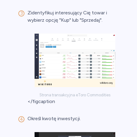
Zidentyfikuj interesujący Cię towar i
wybierz opcję "Kup" lub "Sprzedaj".
Strona transakcyjna eToro Commodities
</figcaption
Określ kwotę inwestycji.