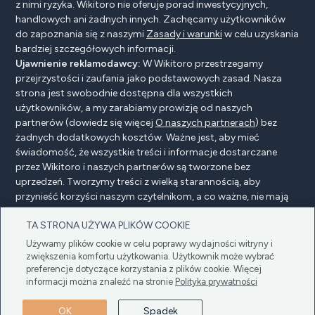
z nimi ryzyka. Wikitoro nie oferuje porad inwestycyjnych,
handlowych ani żadnych innych. Zachęcamy użytkowników
do zapoznania się z naszymi
Zasady i warunki
w celu uzyskania
bardziej szczegółowych informacji.
Ujawnienie reklamodawcy:
W Wikitoro przestrzegamy
przejrzystości i zaufania jako podstawowych zasad. Nasza
strona jest swobodnie dostępna dla wszystkich
użytkowników, a my zarabiamy prowizję od naszych
partnerów (dowiedz się więcej
O naszych partnerach
) bez
żadnych dodatkowych kosztów. Ważne jest, aby mieć
świadomość, że wszystkie treści i informacje dostarczane
przez Wikitoro i naszych partnerów są tworzone bez
uprzedzeń. Tworzymy treści z wielką starannością, aby
przynieść korzyści naszym czytelnikom, a co ważne, nie mają
na nie wpływu żadne umowy o wynagrodzenie z naszymi
TA STRONA UŻYWA PLIKÓW COOKIE
partnerami.
Używamy plików cookie w celu poprawy wydajności witryny i
zwiększenia komfortu użytkowania. Użytkownik może wybrać
preferencje dotyczące korzystania z plików cookie. Więcej
Ujawnienie reklamodawcy
Polityka prywatności
informacji można znaleźć na stronie
Polityka prywatności
Cookie policy
Regulamin
OK
Spadek
Copyright © 2025 Wikitoro Wszelkie prawa