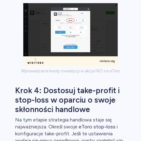
Wprowadzanie kwoty inwestycji w akcje NIO na eToro
Krok 4: Dostosuj take-profit i
stop-loss w oparciu o swoje
skłonności handlowe
Na tym etapie strategia handlowa staje się
najważniejsza. Określ swoje
eToro stop-loss
i
konfiguracje take-profit. Jeśli te ustawienia
wydają się nieco zagadkowe, warto zagłębić się