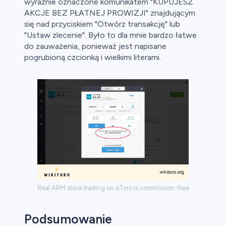
wyraźnie oznaczone komunikatem "KUPUJESZ
AKCJE BEZ PŁATNEJ PROWIZJI" znajdującym
się nad przyciskiem "Otwórz transakcję" lub
"Ustaw zlecenie". Było to dla mnie bardzo łatwe
do zauważenia, ponieważ jest napisane
pogrubioną czcionką i wielkimi literami.
Real ARM stock trading on eToro is commission-free
Podsumowanie