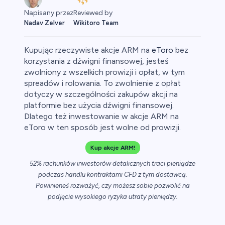
Reviewed by
Napisany przez
Wikitoro Team
Nadav Zelver
Kupując rzeczywiste akcje ARM na
eToro
bez
korzystania z dźwigni finansowej, jesteś
zwolniony z wszelkich prowizji i opłat, w tym
spreadów i rolowania. To zwolnienie z opłat
uty
dotyczy w szczególności zakupów akcji na
platformie bez użycia dźwigni finansowej.
Dlatego też inwestowanie w akcje ARM na
eToro w ten sposób jest wolne od prowizji.
Kup akcje ARM!
52% rachunków inwestorów detalicznych traci pieniądze
podczas handlu kontraktami CFD z tym dostawcą.
Powinieneś rozważyć, czy możesz sobie pozwolić na
podjęcie wysokiego ryzyka utraty pieniędzy.