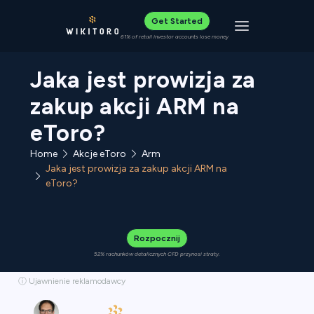
Get Started
Toggle navigat
61% of retail investor accounts lose money
Jaka jest prowizja za
zakup akcji ARM na
eToro?
Home
Akcje eToro
Arm
Jaka jest prowizja za zakup akcji ARM na
eToro?
Rozpocznij
52% rachunków detalicznych CFD przynosi straty.
ⓘ Ujawnienie reklamodawcy