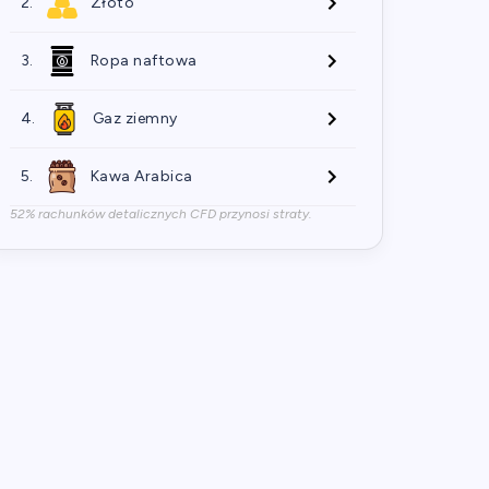
2.
Złoto
3.
Ropa naftowa
4.
Gaz ziemny
5.
Kawa Arabica
52% rachunków detalicznych CFD przynosi straty.