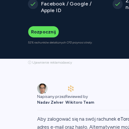
Z
Facebook / Google /
n
Apple ID
Rozpocznij
52% rachunków detalicznych CFD przynosi straty.
ⓘ Ujawnienie reklamodawcy
Reviewed by
Napisany przez
Wikitoro Team
Nadav Zelver
Aby zalogować się na swój rachunek
eTor
adres e-mail oraz hasło. Alternatywnie 