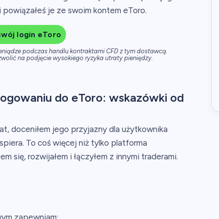
li powiązałeś je ze swoim kontem eToro.
wój login eToro
ieniądze podczas handlu kontraktami CFD z tym dostawcą.
wolić na podjęcie wysokiego ryzyka utraty pieniędzy.
logowaniu do eToro: wskazówki od
lat, doceniłem jego przyjazny dla użytkownika
spiera. To coś więcej niż tylko platforma
em się, rozwijałem i łączyłem z innymi traderami.
wym zapewniam: