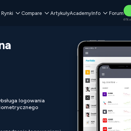
Rynki
Compare
Artykuły
Academy
Info
Forum
61% o
na
bsługa logowania
iometrycznego