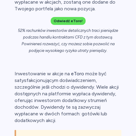
wypłacane w akcjach, zostaną one dodane do
Twojego portfela jako nowa pozycja.
Odwiedź eToro!
owa
52% rachunków inwestorów detalicznych traci pieniądze
podczas handlu kontraktami CFD z tym dostawcą.
y
Powinieneś rozważyć, czy możesz sobie pozwolić na
podjęcie wysokiego ryzyka utraty pieniędzy.
ca
ch CFD
Inwestowanie w akcje na
eToro
może być
satysfakcjonującym doświadczeniem,
szczególnie jeśli chodzi o dywidendy. Wiele akcji
dostępnych na platformie wypłaca dywidendy,
oferując inwestorom dodatkowy strumień
dochodów. Dywidendy te są zazwyczaj
wypłacane w dwóch formach: gotówki lub
dodatkowych akcji.