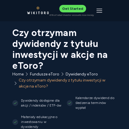
Get Started
Toggle navigat
61% of retail investor accounts lose money
Czy otrzymam
dywidendy z tytułu
inwestycji w akcje na
eToro?
Home
Fundusze eToro
Dywidendy eToro
Czy otrzymam dywidendy z tytułu inwestycji w
akcje na eToro?
Kalendarze dywidend do
Dywidendy dostępne dla
śledzenia terminów
akcji / indeksów / ETF-ów
wypłat
Materiały edukacyjne o
inwestowaniu w
dywidendy