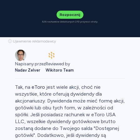
Rozpocznij
52% rachunków detalicznych CFD przynosi straty.
ⓘ Ujawnienie reklamodawcy
Reviewed by
Napisany przez
Wikitoro Team
Nadav Zelver
Tak, na
eToro
jest wiele akcji, choć nie
wszystkie, które oferują dywidendy dla
akcjonariuszy. Dywidenda może mieć formę akcji,
gotówki lub obu tych form, w zależności od
aluty
spółki. Jeśli posiadasz rachunek w eToro USA
LLC, wszelkie dywidendy gotówkowe brutto
zostaną dodane do Twojego salda "Dostępnej
gotówki". Dodatkowo, jeśli dywidendy są