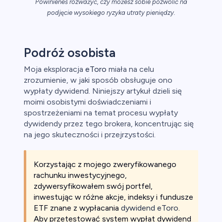
Powinieneś rozważyć, czy możesz sobie pozwolić na
podjęcie wysokiego ryzyka utraty pieniędzy.
y
ca
Podróż osobista
ch CFD
Moja eksploracja
eToro
miała na celu
zrozumienie, w jaki sposób obsługuje ono
wypłaty dywidend. Niniejszy artykuł dzieli się
moimi osobistymi doświadczeniami i
spostrzeżeniami na temat procesu wypłaty
dywidendy przez tego brokera, koncentrując się
na jego skuteczności i przejrzystości.
Korzystając z mojego zweryfikowanego
rachunku inwestycyjnego,
zdywersyfikowałem swój portfel,
inwestując w różne akcje, indeksy i fundusze
ETF znane z wypłacania
dywidend eToro
.
Aby przetestować system wypłat dywidend