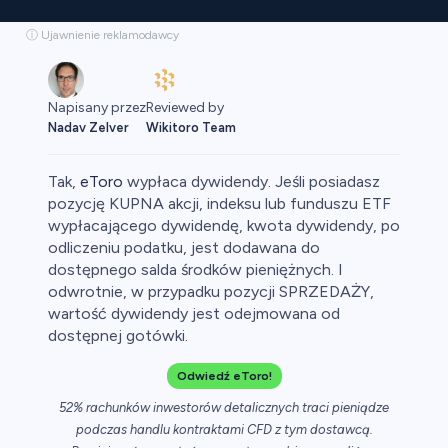
ⓘ Ujawnienie reklamodawcy
Reviewed by
Napisany przez
Wikitoro Team
Nadav Zelver
Tak,
eToro
wypłaca dywidendy. Jeśli posiadasz
pozycję KUPNA akcji, indeksu lub funduszu ETF
wypłacającego dywidendę, kwota dywidendy, po
odliczeniu podatku, jest dodawana do
aluty
dostępnego salda środków pieniężnych. I
odwrotnie, w przypadku pozycji SPRZEDAŻY,
wartość dywidendy jest odejmowana od
dostępnej gotówki.
Odwiedź eToro!
52% rachunków inwestorów detalicznych traci pieniądze
podczas handlu kontraktami CFD z tym dostawcą.
owa