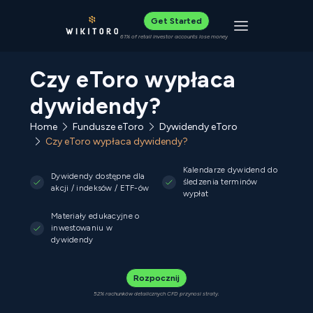
Get Started
Toggle navigat
61% of retail investor accounts lose money
Czy eToro wypłaca
dywidendy?
Home
Fundusze eToro
Dywidendy eToro
Czy eToro wypłaca dywidendy?
Kalendarze dywidend do
Dywidendy dostępne dla
śledzenia terminów
akcji / indeksów / ETF-ów
wypłat
Materiały edukacyjne o
inwestowaniu w
dywidendy
Rozpocznij
52% rachunków detalicznych CFD przynosi straty.