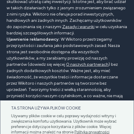
skutkować utratą całej inwestycji. Istotne jest, aby brać udział
w takich działaniach tylko z jasnym zrozumieniem związanego
z nimi ryzyka. Wikitoro nie oferuje porad inwestycyjnych,
handlowych ani żadnych innych. Zachęcamy użytkowników
do zapoznania się z naszymi
Zasady i warunki
w celu uzyskania
bardziej szczegółowych informacji.
Ujawnienie reklamodawcy:
W Wikitoro przestrzegamy
przejrzystości i zaufania jako podstawowych zasad. Nasza
strona jest swobodnie dostępna dla wszystkich
użytkowników, a my zarabiamy prowizję od naszych
partnerów (dowiedz się więcej
O naszych partnerach
) bez
żadnych dodatkowych kosztów. Ważne jest, aby mieć
świadomość, że wszystkie treści i informacje dostarczane
przez Wikitoro i naszych partnerów są tworzone bez
uprzedzeń. Tworzymy treści z wielką starannością, aby
przynieść korzyści naszym czytelnikom, a co ważne, nie mają
na nie wpływu żadne umowy o wynagrodzenie z naszymi
TA STRONA UŻYWA PLIKÓW COOKIE
partnerami.
Używamy plików cookie w celu poprawy wydajności witryny i
zwiększenia komfortu użytkowania. Użytkownik może wybrać
preferencje dotyczące korzystania z plików cookie. Więcej
Ujawnienie reklamodawcy
Polityka prywatności
informacji można znaleźć na stronie
Polityka prywatności